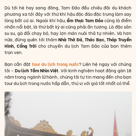
Dù tới hè hay sang đông, Tam Đảo đều chiêu đãi du khách
phương xa tới đây với thứ khí hậu độc đáo đặc trưng làm say
lòng bất cứ ai. Ngoài khí hậu,
ẩm thực Tam Đảo
cũng là điểm
nhấn nổi bật, là thứ bất kỳ ai cũng phải ấn tượng. Là đặc sản
su su, gà đồi chạy bộ, hay lợn mán nuôi thả tự nhiên. Và hơn
nữa, đừng quên tới thăm
Nhà Thờ Đá, Thác Bạc, Tháp Truyền
Hình, Cổng Trời
cho chuyến du lịch Tam Đảo của bạn thêm
trọn vẹn.
Bạn cần đặt
tour du lịch trong nước
? Liên hệ ngay với chúng
tôi –
Du lịch Tầm Nhìn Việt
. Với kinh nghiệm hoạt động gàn 18
năm trong ngành lữ hành, chúng tôi tự tin mang đến cho bạn
tour du lịch trong nước hấp dẫn, thú vị với giá tốt nhất có thể.