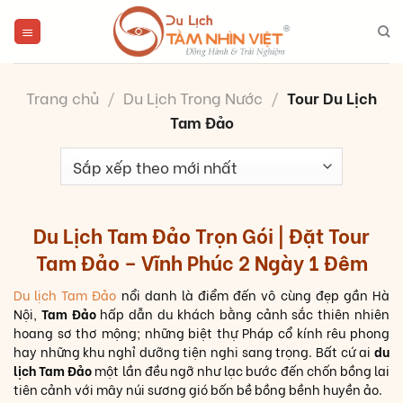
Skip
to
content
Trang chủ
/
Du Lịch Trong Nước
/
Tour Du Lịch
Tam Đảo
Du Lịch Tam Đảo Trọn Gói | Đặt Tour
Tam Đảo – Vĩnh Phúc 2 Ngày 1 Đêm
Du lịch Tam Đảo
nổi danh là điểm đến vô cùng đẹp gần Hà
Nội,
Tam Đảo
hấp dẫn du khách bằng cảnh sắc thiên nhiên
hoang sơ thơ mộng; những biệt thự Pháp cổ kính rêu phong
hay những khu nghỉ dưỡng tiện nghi sang trọng. Bất cứ ai
du
lịch Tam Đảo
một lần đều ngỡ như lạc bước đến chốn bồng lai
tiên cảnh với mây núi sương gió bốn bề bồng bềnh huyền ảo.