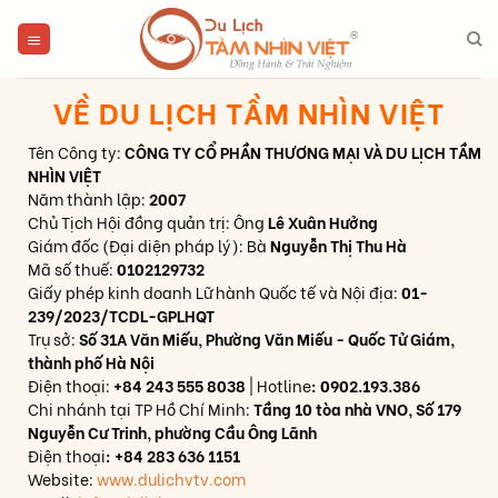
Skip
to
content
VỀ DU LỊCH TẦM NHÌN VIỆT
Tên Công ty:
CÔNG TY CỔ PHẦN THƯƠNG MẠI VÀ DU LỊCH TẦM
NHÌN VIỆT
Năm thành lập:
2007
Chủ Tịch Hội đồng quản trị: Ông
Lê Xuân Hưởng
Giám đốc (Đại diện pháp lý): Bà
Nguyễn Thị Thu Hà
Mã số thuế:
0102129732
Giấy phép kinh doanh Lữ hành Quốc tế và Nội địa:
01-
239/2023/TCDL-GPLHQT
Trụ sở:
Số 31A Văn Miếu, Phường Văn Miếu - Quốc Tử Giám,
thành phố Hà Nội
Điện thoại:
+84 243 555 8038
| Hotline
: 0902.193.386
Chi nhánh tại TP Hồ Chí Minh:
Tầng 10 tòa nhà VNO, Số 179
Nguyễn Cư Trinh, phường Cầu Ông Lãnh
Điện thoại
: +84 283 636 1151
Website:
www.dulichvtv.com