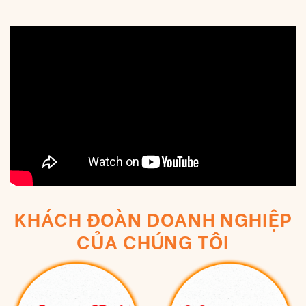
KHÁCH ĐOÀN DOANH NGHIỆP
CỦA CHÚNG TÔI