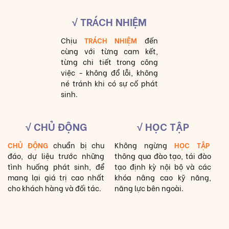
√ TRÁCH NHIỆM
Chịu
TRÁCH NHIỆM
đến
cùng với từng cam kết,
từng chi tiết trong công
việc - không đổ lỗi, không
né tránh khi có sự cố phát
sinh.
√ CHỦ ĐỘNG
√ HỌC TẬP
CHỦ ĐỘNG
chuẩn bị chu
Không ngừng
HỌC TẬP
đáo, dự liệu trước những
thông qua đào tạo, tái đào
tình huống phát sinh, để
tạo định kỳ nội bộ và các
mang lại giá trị cao nhất
khóa nâng cao kỹ năng,
cho khách hàng và đối tác.
năng lực bên ngoài.