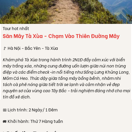
Tour hot nhất
Săn Mây Tà Xùa - Chạm Vào Thiên Đường Mây
🚩 Hà Nội - Bắc Yên - Tà Xùa
Khám phá Tà Xùa trong hành trình 2N1Đ đầy cảm xúc với biển
mây trắng xóa, những cung đường uốn lượn giữa núi non trùng
điệp và các điểm check-in nổi tiếng như Sống Lưng Khủng Long,
Mỏm Cá Heo. Thức dậy giữa tầng mây bồng bềnh, nhâm nhi
tách cà phê nóng giữa tiết trời se lạnh và cảm nhận vẻ đẹp
nguyên sơ của vùng cao Tây Bắc - trải nghiệm đáng nhớ cho mọi
tín đồ xê dịch.
📅 Lịch trình: 2 Ngày/ 1 Đêm
🚐 Khởi hành: Thứ 7 Hàng tuần