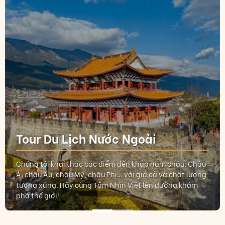
Tour Du Lịch Nước Ngoài
Chúng tôi khai thác các điểm đến khắp năm châu: Châu
Á, châu Âu, châu Mỹ, châu Phi… với giá cả và chất lượng
tương xứng. Hãy cùng Tầm Nhìn Việt lên đường khám
phá thế giới!