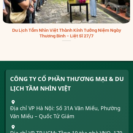
Du Lịch Tầm Nhìn Việt Thành Kính Tưởng Niệm Ngày
Thương Binh - Liệt Sĩ 27/7
CÔNG TY CỔ PHẦN THƯƠNG MẠI & DU
LỊCH TẦM NHÌN VIỆT
Địa chỉ VP Hà Nội: Số 31A Văn Miếu, Phường
Văn Miếu – Quốc Tử Giám
Địa chỉ VP TP.HCM: Tầng 10 tòa nhà VNO, 179