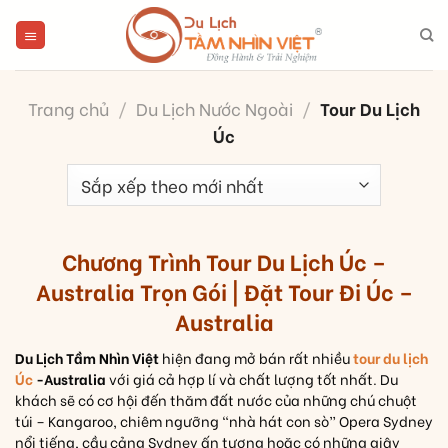
Skip
to
content
Trang chủ
/
Du Lịch Nước Ngoài
/
Tour Du Lịch
Úc
Chương Trình Tour Du Lịch Úc –
Australia Trọn Gói | Đặt Tour Đi Úc –
Australia
Du Lịch Tầm Nhìn Việt
hiện đang mở bán rất nhiều
tour du lịch
Úc
-Australia
với giá cả hợp lí và chất lượng tốt nhất. Du
khách sẽ có cơ hội đến thăm đất nước của những chú chuột
túi – Kangaroo, chiêm ngưỡng “nhà hát con sò” Opera Sydney
nổi tiếng, cầu cảng Sydney ấn tượng hoặc có những giây