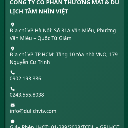
CÔNG TY CỔ PHẦN THƯƠNG MẠI & DU
LỊCH TẦM NHÌN VIỆT
Địa chỉ VP Hà Nội: Số 31A Văn Miếu, Phường
Văn Miếu – Quốc Tử Giám
Địa chỉ VP TP.HCM: Tầng 10 tòa nhà VNO, 179
Nguyễn Cư Trinh
0902.193.386
0243.555.8038
info@dulichvtv.com
Giấy Phép LHQT: 01-239/2023/TCDL – GPLHQT