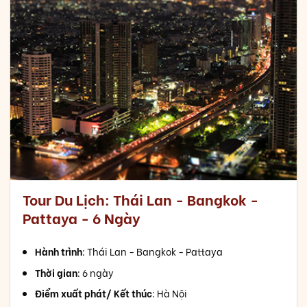
Tour Du Lịch: Thái Lan - Bangkok -
Pattaya - 6 Ngày
Hành trình
: Thái Lan - Bangkok - Pattaya
Thời gian
: 6 ngày
Điểm xuất phát/ Kết thúc
: Hà Nội