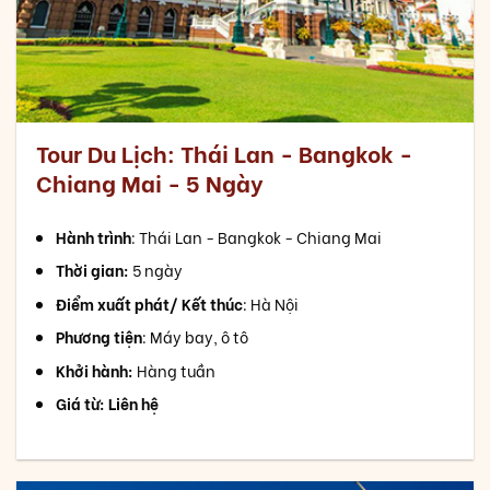
Tour Du Lịch: Thái Lan - Bangkok -
Chiang Mai - 5 Ngày
Hành trình
: Thái Lan - Bangkok - Chiang Mai
Thời gian:
5 ngày
Điểm xuất phát/ Kết thúc
: Hà Nội
Phương tiện
: Máy bay, ô tô
Khởi hành:
Hàng tuần
Giá từ: Liên hệ