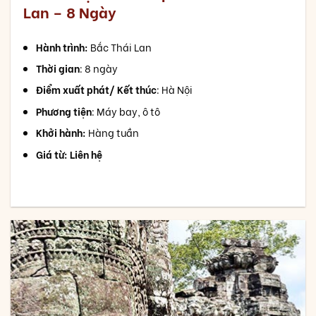
Lan – 8 Ngày
Hành trình:
Bắc Thái Lan
Thời gian
: 8 ngày
Điểm xuất phát/ Kết thúc
: Hà Nội
Phương tiện
: Máy bay, ô tô
Khởi hành:
Hàng tuần
Giá từ: Liên hệ