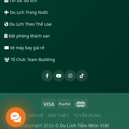
Tin tức du lịch
Du Lịch Trong Nước
Du Lịch Theo Thể Loại
Đặt phòng khách sạn
Vé máy bay giá rẻ
Tổ Chức Team Building
LIÊN HỆ
GIỚI THIỆU
TUYỂN DỤNG
Copyright 2026 ©
Du Lịch Tầm Nhìn Việt