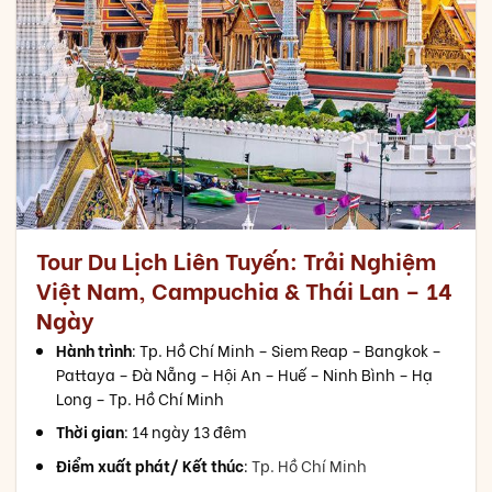
Tour Du Lịch Liên Tuyến: Trải Nghiệm
Việt Nam, Campuchia & Thái Lan – 14
Ngày
Hành trình
: Tp. Hồ Chí Minh – Siem Reap – Bangkok –
Pattaya – Đà Nẵng – Hội An – Huế – Ninh Bình – Hạ
Long – Tp. Hồ Chí Minh
Thời gian
: 14 ngày 13 đêm
Điểm xuất phát/ Kết thúc
:
Tp. Hồ Chí Minh