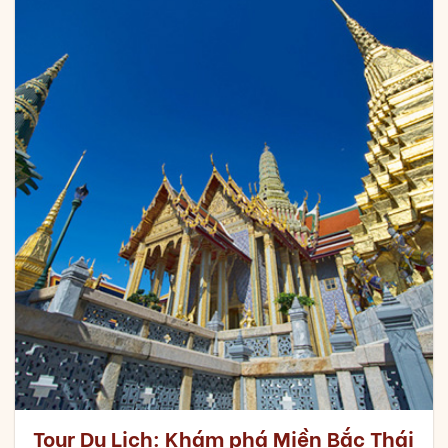
Tour Du Lịch: Khám phá Miền Bắc Thái