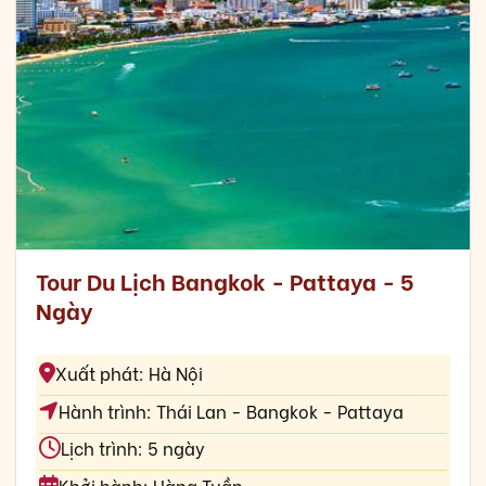
Tour Du Lịch Bangkok - Pattaya - 5
Ngày
Xuất phát: Hà Nội
Hành trình: Thái Lan - Bangkok - Pattaya
Lịch trình: 5 ngày
Khởi hành: Hàng Tuần