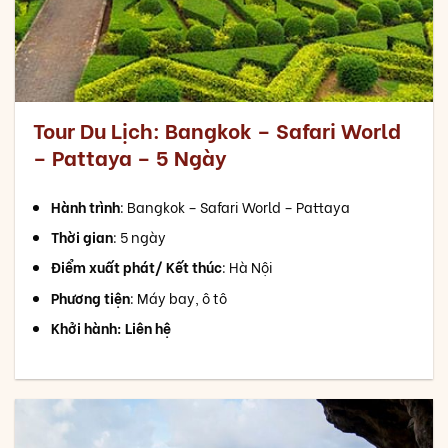
Tour Du Lịch: Bangkok – Safari World
– Pattaya – 5 Ngày
Hành trình
: Bangkok – Safari World – Pattaya
Thời gian
: 5 ngày
Điểm xuất phát/ Kết thúc
: Hà Nội
Phương tiện
: Máy bay, ô tô
Khởi hành: Liên hệ