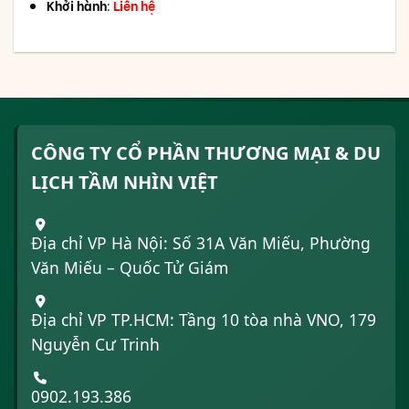
Khởi hành
:
Liên hệ
CÔNG TY CỔ PHẦN THƯƠNG MẠI & DU
LỊCH TẦM NHÌN VIỆT
Địa chỉ VP Hà Nội: Số 31A Văn Miếu, Phường
Văn Miếu – Quốc Tử Giám
Địa chỉ VP TP.HCM: Tầng 10 tòa nhà VNO, 179
Nguyễn Cư Trinh
0902.193.386