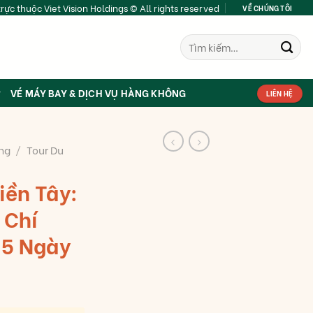
rực thuộc Viet Vision Holdings © All rights reserved
VỀ CHÚNG TÔI
Tìm
kiếm:
VÉ MÁY BAY & DỊCH VỤ HÀNG KHÔNG
LIÊN HỆ
ng
/
Tour Du
iền Tây:
 Chí
 5 Ngày