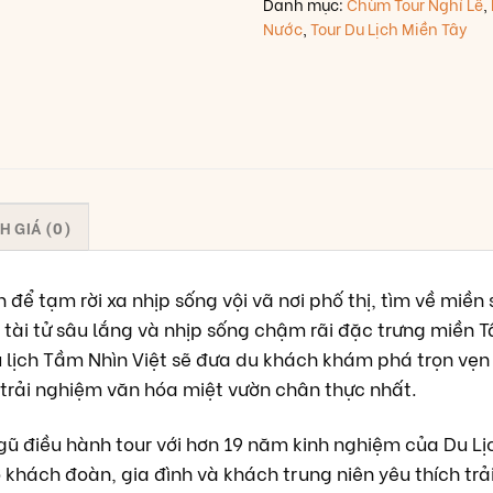
Danh mục:
Chùm Tour Nghỉ Lễ
,
Nước
,
Tour Du Lịch Miền Tây
H GIÁ (0)
để tạm rời xa nhịp sống vội vã nơi phố thị, tìm về miền
tài tử sâu lắng và nhịp sống chậm rãi đặc trưng miền 
 lịch Tầm Nhìn Việt sẽ đưa du khách khám phá trọn vẹn 
 trải nghiệm văn hóa miệt vườn chân thực nhất.
ngũ điều hành tour với hơn 19 năm kinh nghiệm của Du Lị
 khách đoàn, gia đình và khách trung niên yêu thích tr