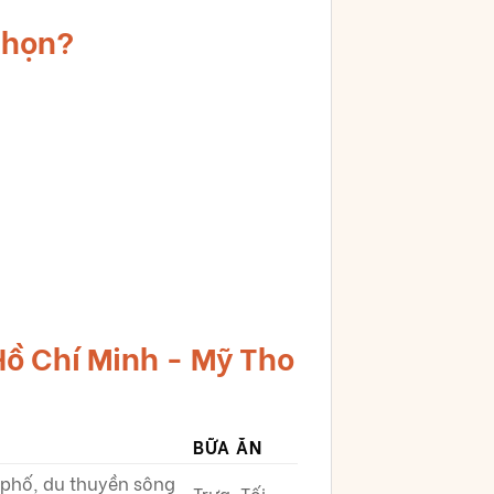
chọn?
 Hồ Chí Minh - Mỹ Tho
BỮA ĂN
 phố, du thuyền sông
Trưa, Tối