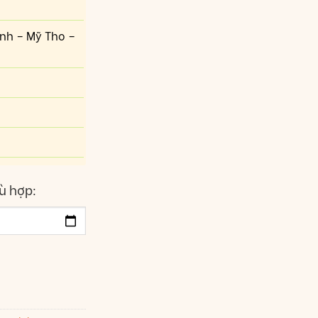
inh – Mỹ Tho –
ù hợp: