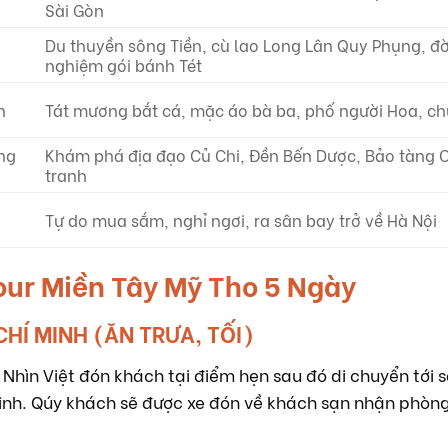
Sài Gòn
Du thuyền sông Tiền, cù lao Long Lân Quy Phụng, đờn 
nghiệm gói bánh Tét
h
Tát mương bắt cá, mặc áo bà ba, phố người Hoa, ch
ng
Khám phá địa đạo Củ Chi, Đền Bến Dược, Bảo tàng C
tranh
Tự do mua sắm, nghỉ ngơi, ra sân bay trở về Hà Nội
Tour Miền Tây Mỹ Tho 5 Ngày
CHÍ MINH (ĂN TRƯA, TỐI)
Nhìn Việt đón khách tại điểm hẹn sau đó di chuyển tới 
 Minh. Qúy khách sẽ được xe đón về khách sạn nhận phòng