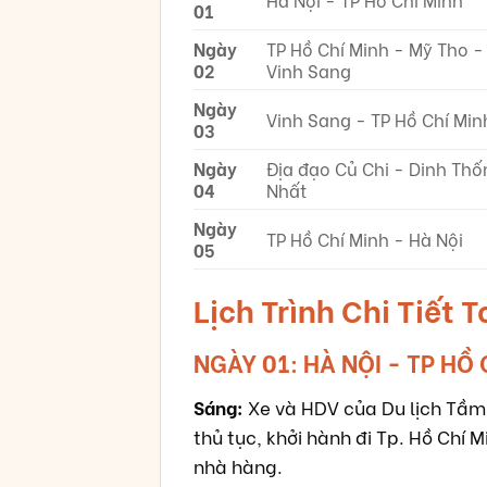
01
Ngày
TP Hồ Chí Minh - Mỹ Tho -
02
Vinh Sang
Ngày
Vinh Sang - TP Hồ Chí Min
03
Ngày
Địa đạo Củ Chi - Dinh Thố
04
Nhất
Ngày
TP Hồ Chí Minh - Hà Nội
05
Lịch Trình Chi Tiết 
NGÀY 01: HÀ NỘI - TP HỒ 
Sáng:
Xe và HDV của Du lịch Tầm 
thủ tục, khởi hành đi Tp. Hồ Chí
nhà hàng.