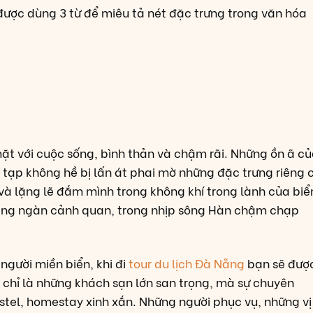
ược dùng 3 từ để miêu tả nét đặc trưng trong văn hóa
mặt với cuộc sống, bình thản và chậm rãi. Những ồn ã c
i tạp không hề bị lấn át phai mờ những đặc trưng riêng 
và lặng lẽ đắm mình trong không khí trong lành của biể
àng ngàn cảnh quan, trong nhịp sông Hàn chậm chạp
người miền biển, khi đi
tour du lịch Đà Nẵng
bạn sẽ đượ
chỉ là những khách sạn lớn san trọng, mà sự chuyên
stel, homestay xinh xắn. Những người phục vụ, những vị