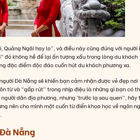
 Quảng Ngãi hay lo”, và điều này cũng đúng với người
i” đó không hề để lại ấn tượng xấu trong lòng du khách
ững đặc điểm độc đáo cuốn hút du khách phương xa.
 người Đà Nẵng sẽ khiến bạn cảm nhận được vẻ đẹp nơi
 từ và “gấp rút” trong nhịp điệu là những gì bạn có t
 người dân địa phương, nhưng ‘trước lạ sau quen”, hãy 
 dựng nên cho mình một cuốn từ điển khoa học về ngôn n
.
 Đà Nẵng