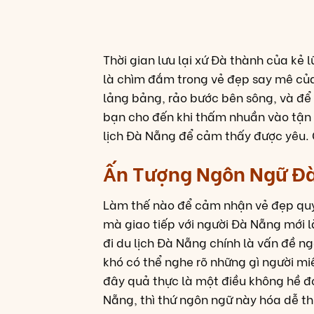
Thời gian lưu lại xứ Đà thành của kẻ 
là chìm đắm trong vẻ đẹp say mê củ
lảng bảng, rảo bước bên sông, và để
bạn cho đến khi thấm nhuần vào tận
lịch Đà Nẵng để cảm thấy được yêu.
Ấn Tượng N
gôn Ngữ Đ
Làm thế nào để cảm nhận vẻ đẹp quy
mà giao tiếp với người Đà Nẵng mới là
đi du lịch Đà Nẵng chính là vấn đề n
khó có thể nghe rõ những gì người mi
đây quả thực là một điều không hề đ
Nẵng, thì thứ ngôn ngữ này hóa dễ t