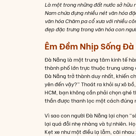
Là một trong những đất nước sở hữu n
Nam chứa đựng nhiều nét văn hóa đặc s
văn hóa Chăm pa cổ xưa với nhiều côn
đẹp đặc trưng trong văn hóa con ngườ
Êm Đềm Nhịp Sống Đà
Đà Nẵng là một trung tâm kinh tế hà
thành phố lớn trực thuộc trung ương
Đà Nẵng trở thành duy nhất, khiến ch
yên đến vậy?” Thoát ra khỏi sự xô bồ
HCM, bạn không cần phải chọn ghé t
thần được thanh lọc một cách đúng 
Vì sao con người Đà Nẵng lại chọn “s
lại quá đỗi nhẹ nhàng và tự nhiên. 
Kẹt xe như một điều lạ lẫm, cãi nhau 