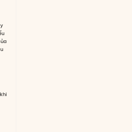
ây
ểu
của
du
khi
t