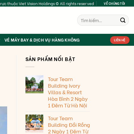
rực thuộc Viet Vision Holdings © All rights reserved
VỀ CHÚNG TÔI
Tìm
kiếm:
VÉ MÁY BAY & DỊCH VỤ HÀNG KHÔNG
LIÊN HỆ
SẢN PHẨM NỔI BẬT
Tour Team
Building Ivory
Villas & Resort
Hòa Bình 2 Ngày
1 Đêm Từ Hà Nội
Tour Team
Building Đồi Rồng
2 Ngày 1 Đêm Từ