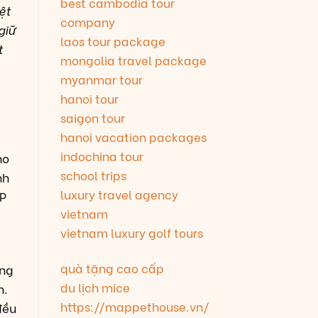
best cambodia tour
ệt
company
giữ
laos tour package
t
mongolia travel package
myanmar tour
hanoi tour
saigon tour
hanoi vacation packages
indochina tour
ho
school trips
nh
luxury travel agency
TP
vietnam
vietnam luxury golf tours
quà tặng cao cấp
ưng
du lịch mice
h.
https://mappethouse.vn/
đều