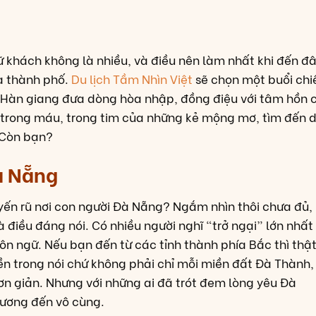
lữ khách không là nhiều, và điều nên làm nhất khi đến đ
a thành phố.
Du lịch Tầm Nhìn Việt
sẽ chọn một buổi chi
 Hàn giang đưa dòng hòa nhập, đồng điệu với tâm hồn 
 trong máu, trong tim của những kẻ mộng mơ, tìm đến 
 Còn bạn?
à Nẵng
ến rũ nơi con người Đà Nẵng? Ngắm nhìn thôi chưa đủ,
 điều đáng nói. Có nhiều người nghĩ “trở ngại” lớn nhất 
gôn ngữ. Nếu bạn đến từ các tỉnh thành phía Bắc thì thậ
ền trong nói chứ không phải chỉ mỗi miền đất Đà Thành,
ơn giản. Nhưng với những ai đã trót đem lòng yêu Đà
hương đến vô cùng.