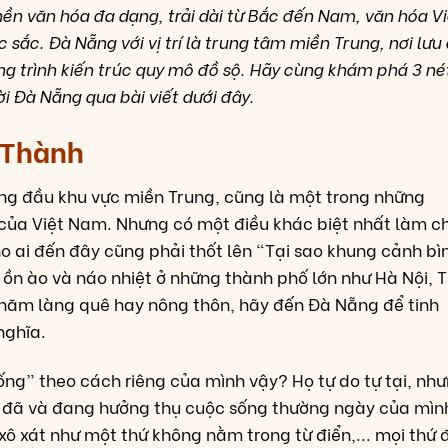
ền văn hóa đa dạng, trải dài từ Bắc đến Nam, văn hóa Vi
ắc. Đà Nẵng với vị trí là trung tâm miền Trung, nơi lưu 
g trình kiến trúc quy mô đồ sộ. Hãy cùng khám phá 3 né
i Đà Nẵng qua bài viết dưới đây.
 Thành
ng đầu khu vực miền Trung, cũng là một trong những
 của Việt Nam. Nhưng có một điều khác biệt nhất làm c
o ai đến đây cũng phải thốt lên “Tại sao khung cảnh bì
, ồn ào và náo nhiệt ở những thành phố lớn như Hà Nội, 
hăm làng quê hay nông thôn, hãy đến Đà Nẵng để tinh
nghĩa.
ống” theo cách riêng của mình vậy? Họ tự do tự tại, nh
Họ đã và đang hưởng thụ cuộc sống thường ngày của mìn
xô xát như một thứ không nằm trong từ điển,... mọi thứ 