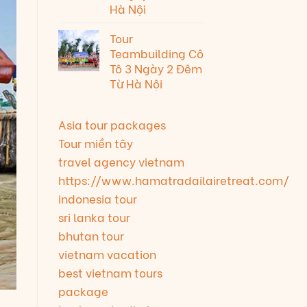
Hà Nội
Tour
Teambuilding Cô
Tô 3 Ngày 2 Đêm
Từ Hà Nội
Asia tour packages
Tour miền tây
travel agency vietnam
https://www.hamatradailairetreat.com/
indonesia tour
sri lanka tour
bhutan tour
vietnam vacation
best vietnam tours
package