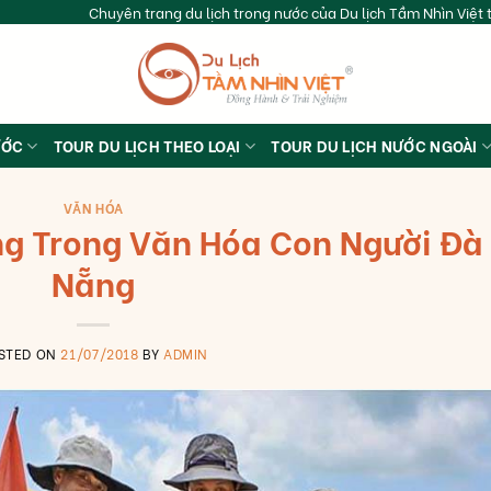
Chuyên trang du lịch trong nước của Du lịch Tầm Nhìn Việt t
ƯỚC
TOUR DU LỊCH THEO LOẠI
TOUR DU LỊCH NƯỚC NGOÀI
VĂN HÓA
ng Trong Văn Hóa Con Người Đà
Nẵng
STED ON
21/07/2018
BY
ADMIN