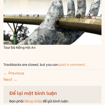
Tour Đà Nẵng Hội An
Trackbacks are closed, but you can
post a comment
.
←
Previous
Next
→
Để lại một bình luận
Bạn phải
đăng nhập
để gửi bình luận.