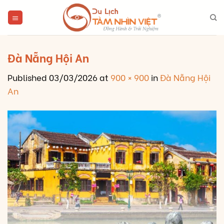
Skip
to
content
Đà Nẵng Hội An
Published
03/03/2026
at
900 × 900
in
Đà Nẵng Hội
An