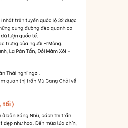
 nhất trên tuyến quốc lộ 32 được
 những cung đường đèo quanh co
 dù lượn quốc tế.
ặc trưng của người H’Mông.
nh, La Pán Tẩn, Đồi Mâm Xôi –
n Thái nghỉ ngơi.
am quan thị trấn Mù Cang Chải về
 tối)
ở bản Sáng Nhù, cách thị trấn
ệt đẹp như họa. Đến mùa lúa chín,