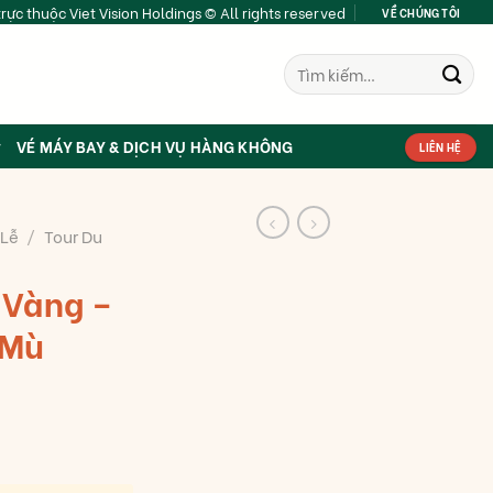
rực thuộc Viet Vision Holdings © All rights reserved
VỀ CHÚNG TÔI
Tìm
kiếm:
VÉ MÁY BAY & DỊCH VỤ HÀNG KHÔNG
LIÊN HỆ
 Lễ
/
Tour Du
 Vàng –
 Mù