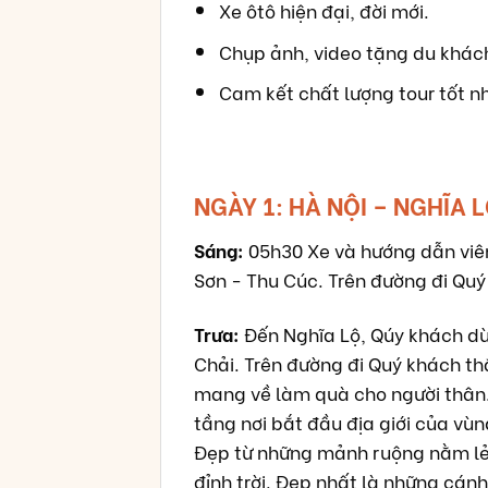
Xe ôtô hiện đại, đời mới.
Chụp ảnh, video tặng du khác
Cam kết chất lượng tour tốt n
NGÀY 1: HÀ NỘI – NGHĨA L
Sáng:
05h30 Xe và hướng dẫn viên
Sơn - Thu Cúc. Trên đường đi Quý
Trưa:
Đến Nghĩa Lộ, Qúy khách dù
Chải. Trên đường đi Quý khách t
mang về làm quà cho người thân. 
tầng nơi bắt đầu địa giới của vùn
Đẹp từ những mảnh ruộng nằm lẻ l
đỉnh trời. Đẹp nhất là những cán