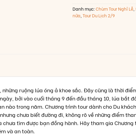
Danh mục:
Chùm Tour Nghỉ Lễ
,
nữa
,
Tour Du Lịch 2/9
, những ruộng lúa óng ả khoe sắc. Đây cũng là thời đi
gày, bởi vào cuối tháng 9 đến đầu tháng 10, lúa bắt đ
đoạn nào trong năm. Chương trình tour dành cho Du kh
nhưng chưa biết đường đi, không rõ về những điểm tha
n là chưa tìm được bạn đồng hành. Hãy tham gia Chương 
̣m và an toàn.