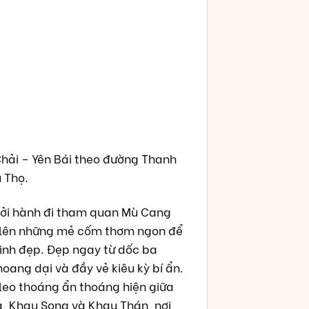
Chải – Yên Bái theo đường Thanh
 Thọ.
hởi hành đi tham quan Mù Cang
àm lên những mẻ cốm thơm ngon để
xinh đẹp. Đẹp ngay từ dốc ba
oang dại và đầy vẻ kiêu kỳ bí ẩn.
leo thoáng ẩn thoáng hiện giữa
ạ, Khau Song và Khau Thán, nơi