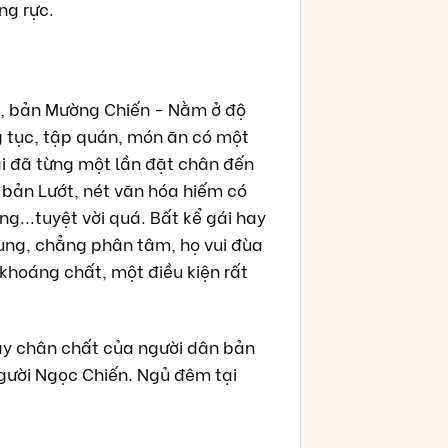
ng rực.
t, bản Mường Chiến - Nằm ở độ
g tục, tập quán, món ăn có một
 ai đã từng một lần đặt chân đến
 bản Lướt, nét văn hóa hiếm có
g...tuyệt vời quá. Bất kể gái hay
ngùng, chẳng phân tâm, họ vui đùa
 khoáng chất, một điều kiện rất
tay chân chất của người dân bản
người Ngọc Chiến. Ngủ đêm tại