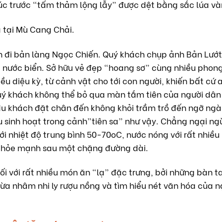
úc trước “tấm thảm lộng lẫy” được dệt bằng sắc lúa và
 tại Mù Cang Chải.
h đi bản làng Ngọc Chiến. Quý khách chụp ảnh Bản Lướ
c nước biển. Sở hữu vẻ đẹp “hoang sơ” cùng nhiều phon
u diệu kỳ, từ cảnh vật cho tới con người, khiến bất cứ
Quý khách không thể bỏ qua màn tắm tiên của người dân
 du khách đặt chân đến không khỏi trầm trồ đến ngỡ ngàn
đều sinh hoạt trong cảnh”tiên sa” như vậy. Chẳng ngại 
Với nhiệt độ trung bình 50-70oC, nước nóng với rất nhiều
, khỏe mạnh sau một chặng đường dài.
i với rất nhiều món ăn “lạ” đặc trưng, bởi những bàn 
ừa nhâm nhi ly rượu nồng và tìm hiểu nét văn hóa của 