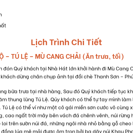
h
hất
Lịch Trình Chi Tiết
Ộ – TÚ LỆ – MÙ CANG CHẢI (Ăn trưa, tối)
 đón Quý khách tại Nhà Hát lớn khởi hành đi Mù Cang 
 khách dừng chân chụp ảnh tại đồi chè Thanh Sơn – Phú
ng bữa trưa tại nhà hàng, Sau đó Quý khách tiếp tục k
hăm thung lũng Tú Lệ. Qúy khách có thể tự tay mình l
Tú Lệ có thể ví như một cô gái miền sơn cước vô cùng 
g, cao ngất trời mây bên vách đá chênh vênh, núi rừng h
oi trên sườn núi đá, những ngôi nhà nhỏ bằng gỗ cheo 
h đồng lúa mê mải được ôm trọn bởi ba dãy núi Khau Ph