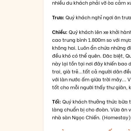
nhiều du khách phải vỡ òa cảm x
Trưa:
Quý khách nghỉ ngơi ăn trưa
Chiều:
Quý khách lên xe khởi hàn
cao trung bình 1.800m so với mự
không hai. Luôn ẩn chứa những điề
đều khó có thể quên. Đăc biệt, 
này lại tồn tại nơi đây khiến bao
trai, già trẻ...tất cả người dân 
với làn nước ấm giữa trời mây... 
tốt cho mỗi người thấy thư giãn
Tối:
Quý khách thưởng thức bữa tố
làng chuẩn bị cho đoàn. Vừa ăn v
nhà sàn Ngọc Chiến. (Homestay)