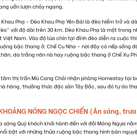
ang uốn lượn chảy ngang.
Khau Phạ - Đèo Khau Phạ Yên Bái là đèo hiểm trở và dài
đèo” với độ dài trên 30 km. Đèo Khau Phạ là một trong
Việt Nam. Vào độ lúa chín tại đỉnh đèo diễn ra cuộc thi
ộng bậc thang ở: Chế Cu Nha – nơi đây có nếp sống đ
hăn, da trắng nõn nà hay ruộng bậc thang ở Chế Xu Phì
 tâm thị trấn Mù Cang Chải nhận phòng Homestay tại bả
hà hàng, thưởng thức đặc sản Tây Bắc, sau đó tự do th
.
KHOÁNG NÓNG NGỌC CHIẾN (Ăn sáng, trưa,
 sáng Quý khách khởi hành đến với đồi Móng Ngựa nằm 
 nổi bật với những thửa ruộng bậc thang hình bán nguy