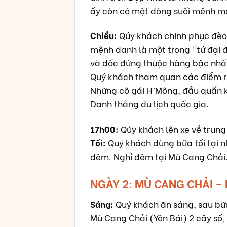
ấy còn có một dòng suối mênh m
Chiều:
Qúy khách chinh phục đèo 
mệnh danh là một trong “tứ đại 
và dốc đứng thuộc hàng bậc nhất 
Quý khách tham quan các điểm ru
Những cô gái H’Mông, đầu quấn k
Danh thắng du lịch quốc gia.
17h00:
Qúy khách lên xe về trung
Tối:
Quý khách dùng bữa tối tại n
đêm. Nghỉ đêm tại Mù Cang Chải
NGÀY 2: MÙ CANG CHẢI – 
Sáng:
Quý khách ăn sáng, sau bữa
Mù Cang Chải (Yên Bái) 2 cây số,