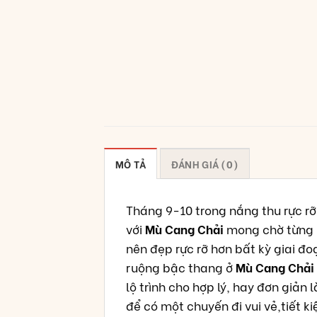
MÔ TẢ
ĐÁNH GIÁ (0)
Tháng 9-10 trong nắng thu rực rỡ
với
Mù Cang Chải
mong chờ từng n
nên đẹp rực rỡ hơn bất kỳ giai 
ruộng bậc thang ở
Mù Cang Chải
lộ trình cho hợp lý, hay đơn giả
để có một chuyến đi vui vẻ,tiết kiê