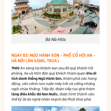
Bà Nà Hills
NGÀY 03: NGŨ HÀNH SƠN - PHỐ CỔ HỘI AN -
HÀ NỘI (ĂN SÁNG, TRƯA)
7h00
Ăn sáng tại khách sạn sau đó quý khách trả
phòng. Xe và HDV đón quý khách tham quan
khu di
tích danh thắng Ngũ Hành Sơn,
khám phá các hang
động, vãn cảnh non nước mây trời và viếng những
ngôi chùa thiêng
. Tiếp đó, đoàn tiếp tục ghé thăm
làng điêu khắc đá Non Nước,
được hình thành vào
thế kỷ 18 do nghệ nhân Huỳnh Bá Phát khai phá.