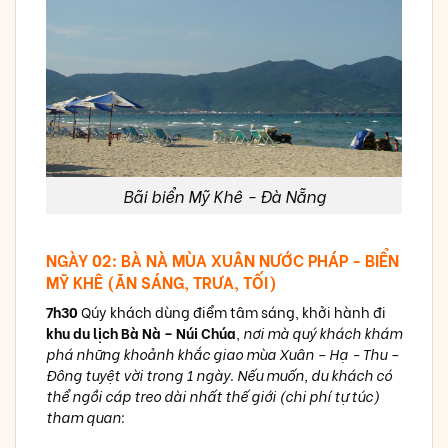
Bãi biển Mỹ Khê - Đà Nẵng
NGÀY 02: BÀ NÀ MÙA XUÂN NƯỚC PHÁP - BIỂN
MỸ KHÊ (ĂN SÁNG, TRƯA, TỐI)
7h30
Qúy khách dùng điểm tâm sáng, khởi hành đi
khu du lịch Bà Nà – Núi Chúa
,
nơi mà quý khách khám
phá những khoảnh khắc giao mùa Xuân – Hạ - Thu –
Đông tuyệt vời trong 1 ngày
.
Nếu muốn, du khách có
thể ngồi cáp treo dài nhất thế giới (chi phí tự túc)
tham quan: