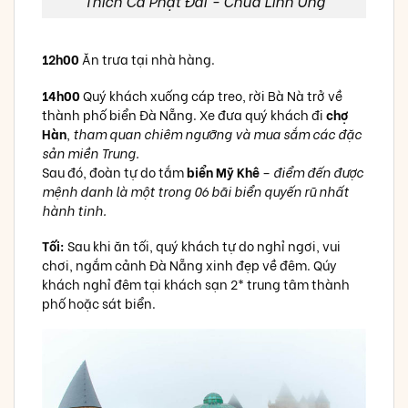
Thích Ca Phật Đài - Chùa Linh Ứng
12h00
Ăn trưa tại nhà hàng.
14h00
Quý khách xuống cáp treo, rời Bà Nà trở về
thành phố biển Đà Nẵng. Xe đưa quý khách đi
chợ
Hàn
,
tham quan chiêm ngưỡng và mua sắm các đặc
sản miền Trung.
Sau đó, đoàn tự do tắm
biển Mỹ Khê
–
điểm đến được
mệnh danh là một trong 06 bãi biển quyến rũ nhất
hành tinh.
Tối:
Sau khi ăn tối, quý khách tự do nghỉ ngơi, vui
chơi, ngắm cảnh Đà Nẵng xinh đẹp về đêm. Qúy
khách nghỉ đêm tại khách sạn 2* trung tâm thành
phố hoặc sát biển.