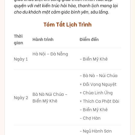
quyện với nét kiến trúc hài hòa, thanh lịch mang lại
cho du khách một cảm giác bình yên, sâu lắng.
Tóm Tắt Lịch Trình
Thời
Hành trình
Điểm đến
gian
Hà Nội – Đà Nẵng
Ngày 1
- Biển Mỹ Khê
- Bà Nà - Núi Chúa
+ Đồi Vọng Nguyệt
+ Chùa Linh Ứng
Bà Nà Núi Chúa –
Ngày 2
Biển Mỹ Khê
+ Thích Ca Phật Đài
- Biển Mỹ Khê
- Chợ Hàn
- Ngũ Hành Sơn