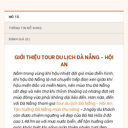
MÔ TẢ
THÔNG TIN BỔ SUNG
ĐÁNH GIÁ (0)
GIỚI THIỆU TOUR DU LỊCH ĐÀ NẴNG - HỘI
AN
Nằm trong vùng khí hậu nhiệt đới gió mùa điển hình,
khí hậu Đà Nẵng là nơi chuyển tiếp đan xen giữa khí
hậu miền Bắc và miền Nam, nên mùa thu Đà Nẵng
rất đẹp và nên thơ khi thỉnh thoảng có những đợt rét
mùa đông vừa phải không dài kéo đến. Hơn nữa, đến
với Đà Nẵng tham gia
tour du lịch Đà Nẵng - Hội An:
Tận hưởng Đà Nẵng mùa thu vàng
- 3 ngày du khách
còn được chiêm ngưỡng vẻ đẹp của Bà Nà Hills ở độ
cao 1.487m so với mực nước biển, để tận hưởng cảm
giác khác biệt khi sống giữa thiên nhiên tươi đẹp