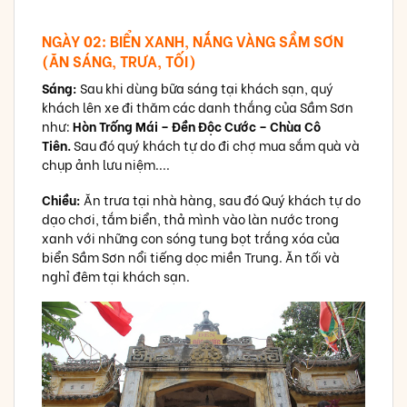
NGÀY 02: BIỂN XANH, NẮNG VÀNG SẦM SƠN
(ĂN SÁNG, TRƯA, TỐI)
Sáng:
Sau khi dùng bữa sáng tại khách sạn, quý
khách lên xe đi thăm các danh thắng của Sầm Sơn
như:
Hòn Trống Mái – Đền Độc Cước – Chùa Cô
Tiên.
Sau đó quý khách tự do đi chợ mua sắm quà và
chụp ảnh lưu niệm....
Chiều:
Ăn trưa tại nhà hàng, sau đó Quý khách tự do
dạo chơi, tắm biển, thả mình vào làn nước trong
xanh với những con sóng tung bọt trắng xóa của
biển Sầm Sơn nổi tiếng dọc miền Trung. Ăn tối và
nghỉ đêm tại khách sạn.