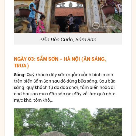
Đền Độc Cước, Sầm Sơn
NGÀY 03: SẦM SƠN – HÀ NỘI (ĂN SÁNG,
TRƯA)
Sáng:
Quý khách dậy sớm ngắm cảnh bình minh
trên biển Sầm Sơn sau đó dùng bữa sáng. Sau bữa
sáng, quý khách tự do dạo chơi, tắm biển hoặc đi
chợ hải sản mua đặc sản nơi đây về làm quà như:
mực khô, tôm khô,...