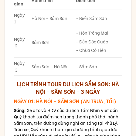
Hành trình
Điểm đến
gian
Ngày
Hà Nội – Sầm Sơn
- Biển Sầm Sơn
1
- Hòn Trống Mái
Ngày
- Đền Độc Cước
Sầm Sơn
2
- Chùa Cô Tiên
Ngày
Sầm Sơn – Hà Nội
- Sầm Sơn
3
LỊCH TRÌNH TOUR DU LỊCH SẦM SƠN: HÀ
NỘI - SẦM SƠN - 3 NGÀY
NGÀY 01: HÀ NỘI – SẦM SƠN (ĂN TRƯA, TỐI)
Sáng:
Xe ô tô và HDV của du lịch Tầm Nhìn Việt đón
Quý khách tại điểm hẹn trong thành phố khởi hành
Sầm Sơn, trên đường dừng nghỉ ăn sáng tại Phủ Lý.
Trên xe, Quý khách tham gia chương trình giao lưu
do HDV tổ chức với các câu đố vui, các chương trình