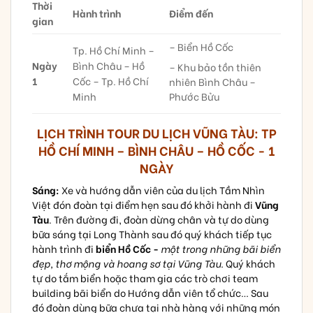
Thời
Hành trình
Điểm đến
gian
– Biển Hồ Cốc
Tp. Hồ Chí Minh –
Ngày
Bình Châu – Hồ
– Khu bảo tồn thiên
1
Cốc – Tp. Hồ Chí
nhiên Bình Châu –
Minh
Phước Bửu
LỊCH TRÌNH TOUR DU LỊCH VŨNG TÀU: TP
HỒ CHÍ MINH – BÌNH CHÂU – HỒ CỐC - 1
NGÀY
Sáng:
Xe và hướng dẫn viên của du lịch Tầm Nhìn
Việt đón đoàn tại điểm hẹn sau đó khởi hành đi
Vũng
Tàu
. Trên đường đi, đoàn dừng chân và tự do dùng
bữa sáng tại Long Thành sau đó quý khách tiếp tục
hành trình đi
biển Hồ Cốc -
một trong những bãi biển
đẹp, thơ mộng và hoang sơ tại Vũng Tàu.
Quý khách
tự do tắm biển hoặc tham gia các trò chơi team
building bãi biển do Hướng dẫn viên tổ chức… Sau
đó đoàn dùng bữa chưa tại nhà hàng với những món