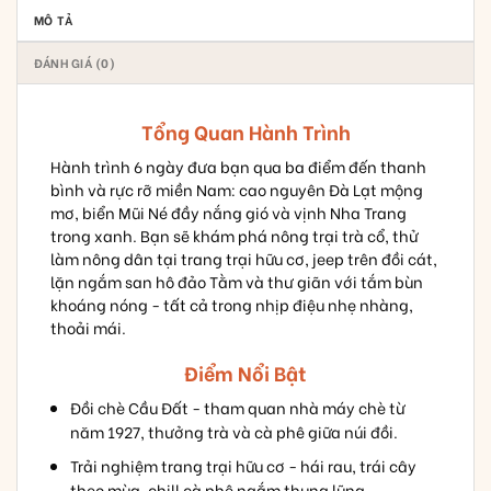
MÔ TẢ
ĐÁNH GIÁ (0)
Tổng Quan Hành Trình
Hành trình 6 ngày đưa bạn qua ba điểm đến thanh
bình và rực rỡ miền Nam: cao nguyên Đà Lạt mộng
mơ, biển Mũi Né đầy nắng gió và vịnh Nha Trang
trong xanh. Bạn sẽ khám phá nông trại trà cổ, thử
làm nông dân tại trang trại hữu cơ, jeep trên đồi cát,
lặn ngắm san hô đảo Tằm và thư giãn với tắm bùn
khoáng nóng - tất cả trong nhịp điệu nhẹ nhàng,
thoải mái.
Điểm Nổi Bật
Đồi chè Cầu Đất - tham quan nhà máy chè từ
năm 1927, thưởng trà và cà phê giữa núi đồi.
Trải nghiệm trang trại hữu cơ - hái rau, trái cây
theo mùa, chill cà phê ngắm thung lũng.