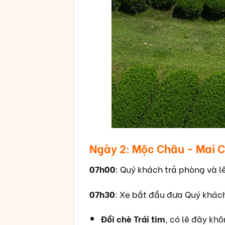
Ngày 2: Mộc Châu - Mai C
07h00
: Quý khách trả phòng và l
07h30
: Xe bắt đầu đưa Quý khác
Đồi chè Trái tim
, có lẽ đây kh