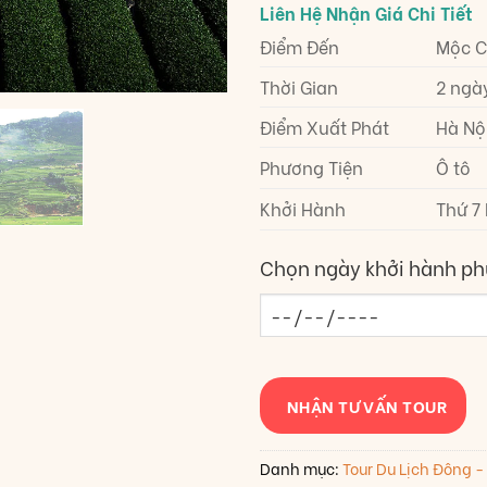
Điểm Đến
Mộc C
Thời Gian
2 ngà
Điểm Xuất Phát
Hà Nộ
Phương Tiện
Ô tô
Khởi Hành
Thứ 7
Chọn ngày khởi hành ph
NHẬN TƯ VẤN TOUR
Danh mục:
Tour Du Lịch Đông -