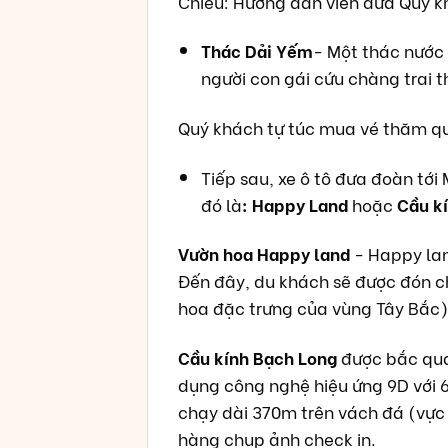
Chiều: Hướng dẫn viên đưa Quý k
Thác Dải Yếm
- Một thác nước
người con gái cứu chàng trai t
Quý khách tự túc mua vé thăm 
Tiếp sau, xe ô tô đưa đoàn tớ
đó là
: Happy Land
hoặc
Cầu k
Vườn hoa Happy land
- Happy lan
Đến đây, du khách sẽ được đón ch
hoa đặc trưng của vùng Tây Bắc)
Cầu kính Bạch Long
được bắc qua
dụng công nghệ hiệu ứng 9D với 
chạy dài 370m trên vách đá (vực 
hàng chụp ảnh check in.