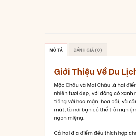
MÔ TẢ
ĐÁNH GIÁ (0)
Giới Thiệu Về Du Lị
Mộc Châu và Mai Châu là hai điểm
nhiên tươi đẹp, với đồng cỏ xanh
tiếng với hoa mận, hoa cải, và s
mát, là nơi bạn có thể trải nghi
ngon miệng.
Cả hai địa điểm đều thích hợp ch