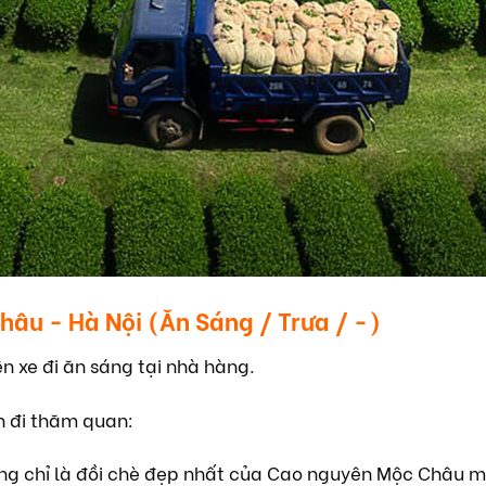
hâu - Hà Nội (Ăn Sáng / Trưa / -)
ên xe đi ăn sáng tại nhà hàng.
h đi thăm quan:
ông chỉ là đồi chè đẹp nhất của Cao nguyên Mộc Châu m