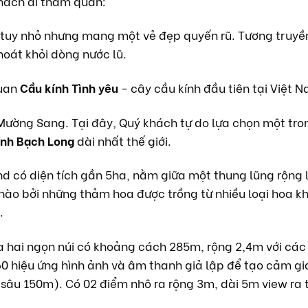
hách đi thăm quan:
 tuy nhỏ nhưng mang một vẻ đẹp quyến rũ. Tương truyền
hoát khỏi dòng nước lũ.
quan
Cầu kính Tình yêu
- cây cầu kính đầu tiên tại Việt 
i Mường Sang. Tại đây, Quý khách tự do lựa chọn một tr
ính Bạch Long
dài nhất thế giới.
d có diện tích gần 5ha, nằm giữa một thung lũng rộng 
ào bởi những thảm hoa được trồng từ nhiều loại hoa kh
.
 hai ngọn núi có khoảng cách 285m, rộng 2,4m với các
60 hiệu ứng hình ảnh và âm thanh giả lập để tạo cảm gi
sâu 150m). Có 02 điểm nhô ra rộng 3m, dài 5m view ra 