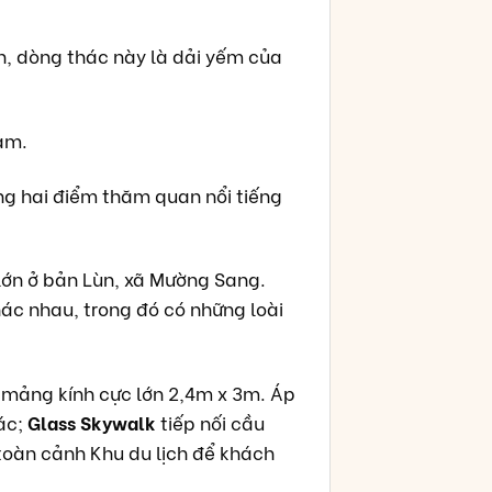
, dòng thác này là dải yếm của
Nam.
ong hai điểm thăm quan nổi tiếng
lớn ở bản Lùn, xã Mường Sang.
ác nhau, trong đó có những loài
 mảng kính cực lớn 2,4m x 3m. Áp
ác;
Glass Skywalk
tiếp nối cầu
toàn cảnh Khu du lịch để khách