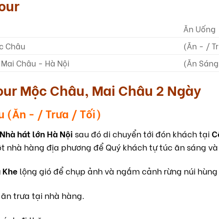
our
Ăn Uống
ộc Châu
(Ăn - / T
Mai Châu - Hà Nội
(Ăn Sáng 
 Tour Mộc Châu, Mai Châu 2 Ngày
 (Ăn - / Trưa / Tối)
Nhà hát lớn Hà Nội
sau đó di chuyển tới đón khách tại
C
một nhà hàng địa phương để Quý khách tự túc ăn sáng và
 Khe
lộng gió để chụp ảnh và ngắm cảnh rừng núi hùng 
ăn trưa tại nhà hàng.