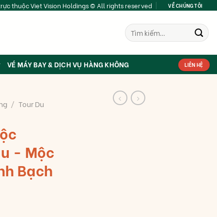
rực thuộc Viet Vision Holdings © All rights reserved
VỀ CHÚNG TÔI
Tìm
kiếm:
VÉ MÁY BAY & DỊCH VỤ HÀNG KHÔNG
LIÊN HỆ
ng
/
Tour Du
Mộc
u - Mộc
nh Bạch