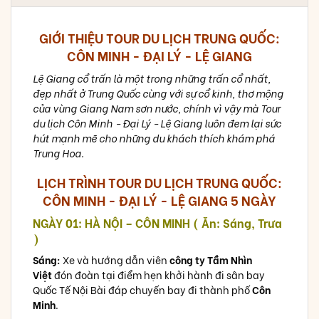
GIỚI THIỆU TOUR DU LỊCH TRUNG QUỐC:
CÔN MINH - ĐẠI LÝ - LỆ GIANG
Lệ Giang cổ trấn là một trong những trấn cổ nhất,
đẹp nhất ở Trung Quốc cùng với sự cổ kinh, thơ mộng
của vùng Giang Nam sơn nước, chính vì vậy mà Tour
du lịch Côn Minh - Đại Lý - Lệ Giang luôn đem lại sức
hút mạnh mẽ cho những du khách thích khám phá
Trung Hoa.
LỊCH TRÌNH TOUR DU LỊCH TRUNG QUỐC:
CÔN MINH - ĐẠI LÝ - LỆ GIANG 5 NGÀY
NGÀY 01: HÀ NỘI – CÔN MINH ( Ăn: Sáng, Trưa
)
Sáng:
Xe và hướng dẫn viên
công ty Tầm Nhìn
Việt
đón đoàn tại điểm hẹn khởi hành đi sân bay
Quốc Tế Nội Bài đáp chuyến bay đi thành phố
Côn
Minh
.