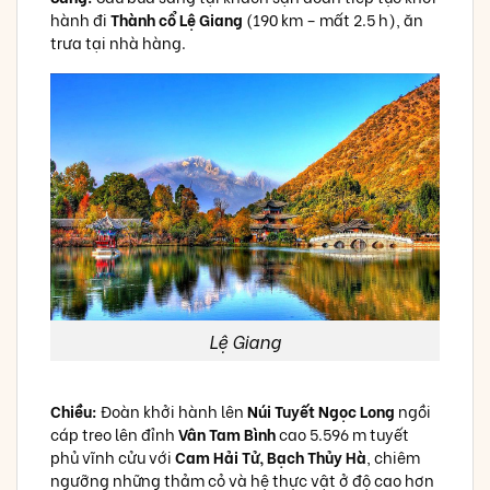
hành đi
Thành cổ Lệ Giang
(190 km – mất 2.5 h), ăn
trưa tại nhà hàng.
Lệ Giang
Chiều:
Đoàn khởi hành lên
Núi Tuyết Ngọc Long
ngồi
cáp treo lên đỉnh
Vân Tam Bình
cao 5.596 m tuyết
phủ vĩnh cửu với
Cam Hải Tử, Bạch Thủy Hà
, chiêm
ngưỡng những thảm cỏ và hệ thực vật ở độ cao hơn