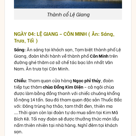
Thành cổ Lệ Giang
NGÀY 04: LỆ GIANG – CÔN MINH ( Ăn: Sáng,
Trưa, Tối )
Sáng:
Ăn sáng tại khách sạn, Tạm biệt thành phố Lệ
Giang, đoàn khởi hành về thành phố
Côn Minh
trên
đường ghé thăm cơ sở chế tác bạc lớn nhất Vân
Nam. Ăn trưa tại Côn Minh.
Chiều:
Tham quan cửa hàng
Ngọc phỉ thúy
, đoàn
tiếp tục thăm
chùa Đồng Kim Điện
– cả ngôi chùa
được làm bằng đồng thanh với chiếc chuông khổng
lồ nặng 14 tấn. Sau đó tham quan đặc sản Thuốc Bắc
với: Đông trùng hạ thảo, tam thất đen, thiên ma
….Thời gian còn lại đoàn tự do mua sắm tại Kim Mã
Bích Kê. Tối nay đoàn sẽ được thưởng thức món lẩu
nấm thiên nhiên tại nhà hàng. Nghỉ đêm tại khách
sạn.