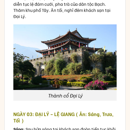
diễn tục lệ đám cưới, pha trà của dân tộc Bạch.
Thăm khu phố Tây. Ăn tối, nghỉ đêm khách sạn tại
Đại Lý.
Thành cổ Đại Lý
NGÀY 03: ĐẠI LÝ – LỆ GIANG ( Ăn: Sáng, Trưa,
Tối )
Sáng:
Sau bữa sáng tại khách sạn đoàn tiếp tục khởi