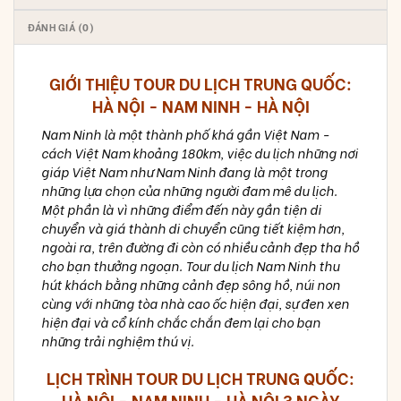
ĐÁNH GIÁ (0)
GIỚI THIỆU TOUR DU LỊCH TRUNG QUỐC:
HÀ NỘI - NAM NINH - HÀ NỘI
Nam Ninh là một thành phố khá gần Việt Nam -
cách Việt Nam khoảng 180km, việc du lịch những nơi
giáp Việt Nam như Nam Ninh đang là một trong
những lựa chọn của những người đam mê du lịch.
Một phần là vì những điểm đến này gần tiện di
chuyển và giá thành di chuyển cũng tiết kiệm hơn,
ngoài ra, trên đường đi còn có nhiều cảnh đẹp tha hồ
cho bạn thưởng ngoạn. Tour du lịch Nam Ninh thu
hút khách bằng những cảnh đẹp sông hồ, núi non
cùng với những tòa nhà cao ốc hiện đại, sự đen xen
hiện đại và cổ kính chắc chắn đem lại cho bạn
những trải nghiệm thú vị.
LỊCH TRÌNH TOUR DU LỊCH TRUNG QUỐC:
HÀ NỘI - NAM NINH - HÀ NỘI 3 NGÀY