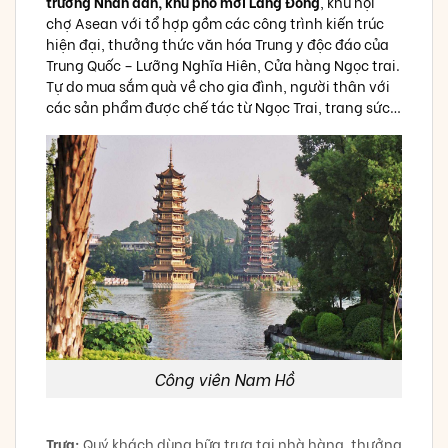
trường Nhân dân, khu phố mới Lãng Đông
, khu hội
chợ Asean với tổ hợp gồm các công trình kiến trúc
hiện đại, thưởng thức văn hóa Trung y độc đáo của
Trung Quốc – Lưỡng Nghĩa Hiên, Cửa hàng Ngọc trai.
Tự do mua sắm quà về cho gia đình, người thân với
các sản phẩm được chế tác từ Ngọc Trai, trang sức…
Công viên Nam Hồ
Trưa:
Quý khách dùng bữa trưa tại nhà hàng, thưởng