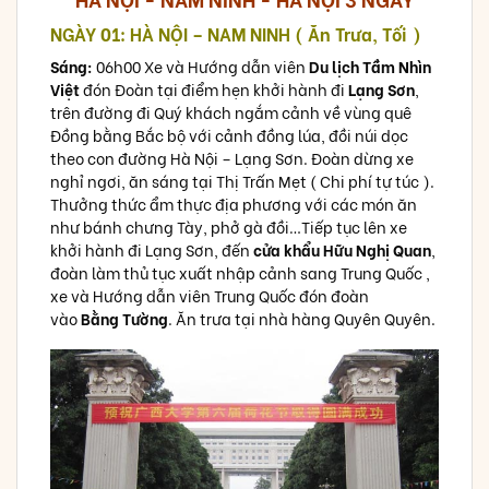
NGÀY 01: HÀ NỘI – NAM NINH ( Ăn Trưa, Tối )
Sáng:
06h00 Xe và Hướng dẫn viên
Du lịch Tầm Nhìn
Việt
đón Đoàn tại điểm hẹn khởi hành đi
Lạng Sơn
,
trên đường đi Quý khách ngắm cảnh về vùng quê
Đồng bằng Bắc bộ với cảnh đồng lúa, đồi núi dọc
theo con đường Hà Nội – Lạng Sơn. Đoàn dừng xe
nghỉ ngơi, ăn sáng tại Thị Trấn Mẹt ( Chi phí tự túc ).
Thưởng thức ẩm thực địa phương với các món ăn
như bánh chưng Tày, phở gà đồi…Tiếp tục lên xe
khởi hành đi Lạng Sơn, đến
cửa khẩu Hữu Nghị Quan
,
đoàn làm thủ tục xuất nhập cảnh sang Trung Quốc ,
xe và Hướng dẫn viên Trung Quốc đón đoàn
vào
Bằng Tường
. Ăn trưa tại nhà hàng Quyên Quyên.