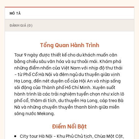
MÔ TẢ
ĐÁNH GIÁ (0)
Tổng Quan Hành Trình
Tour 9 ngày được thiết kế cho du khách muốn cân
bằng chiều sâu văn hóa và sự thoải mái. Khám phá
những điểm nhấn của Việt Nam với nhịp độ thư thái
- từ Phố Cổ Hà Nội và đêm ngủ du thuyền giữa vịnh
Hạ Long, đến nét duyên cổ của Hội An và nhịp sống
sôi động của Thành phố Hồ Chí Minh. Xuyên suốt
hành trình là các trải nghiệm tuyển chọn như xích lô
phố cổ, thăm di tích, du thuyền Hạ Long, cáp treo Bà
Nà và những chuyến thuyền thanh bình giữa miền
sông nước Mekong.
Điểm Nổi Bật
City tour Hà Nội - Khu Phủ Chủ tịch, Chùa Một Cột,