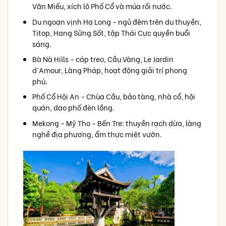
Văn Miếu, xích lô Phố Cổ và múa rối nước.
Du ngoạn vịnh Hạ Long - ngủ đêm trên du thuyền,
Titop, Hang Sửng Sốt, tập Thái Cực quyền buổi
sáng.
Bà Nà Hills - cáp treo, Cầu Vàng, Le Jardin
d’Amour, Làng Pháp, hoạt động giải trí phong
phú.
Phố Cổ Hội An - Chùa Cầu, bảo tàng, nhà cổ, hội
quán, dạo phố đèn lồng.
Mekong - Mỹ Tho - Bến Tre: thuyền rạch dừa, làng
nghề địa phương, ẩm thực miệt vườn.