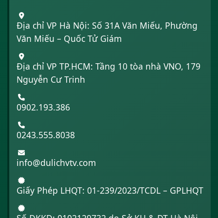
Địa chỉ VP Hà Nội: Số 31A Văn Miếu, Phường
Văn Miếu – Quốc Tử Giám
Địa chỉ VP TP.HCM: Tầng 10 tòa nhà VNO, 179
Nguyễn Cư Trinh
0902.193.386
0243.555.8038
info@dulichvtv.com
Giấy Phép LHQT: 01-239/2023/TCDL – GPLHQT
Số ĐKKD: 0102129732 do Sở KH & ĐT Hà Nội