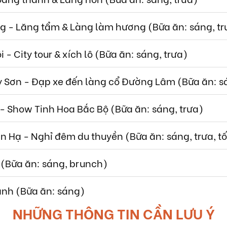
g - Lăng tẩm & Làng làm hương (Bữa ăn: sáng, tr
 - City tour & xích lô (Bữa ăn: sáng, trưa)
ỳ Sơn - Đạp xe đến làng cổ Đường Lâm (Bữa ăn: sán
 - Show Tinh Hoa Bắc Bộ (Bữa ăn: sáng, trưa)
an Hạ - Nghỉ đêm du thuyền (Bữa ăn: sáng, trưa, tố
 (Bữa ăn: sáng, brunch)
ành (Bữa ăn: sáng)
NHỮNG THÔNG TIN CẦN LƯU Ý