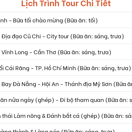
Lịch Trình Tour Chi Tiết
inh - Bữa tối chào mừng (Bữa ăn: tối)
 Địa đạo Củ Chi - City tour (Bữa ăn: sáng, trưa)
- Vĩnh Long - Cần Thơ (Bữa ăn: sáng, trưa)
i Cái Răng - TP. Hồ Chí Minh (Bữa ăn: sáng, trưa)
- Bay Đà Nẵng - Hội An - Thánh địa Mỹ Sơn (Bữa ă
 ăn nửa ngày (ghép) - Đi bộ tham quan (Bữa ăn: s
nh thái Làm nông & Đánh bắt cá (ghép) (Bữa ăn: sá
oàng thành & Làng nón (Bữa ăn: sáng, trưa)