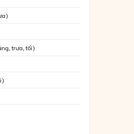
ưa)
g, trưa, tối)
i)