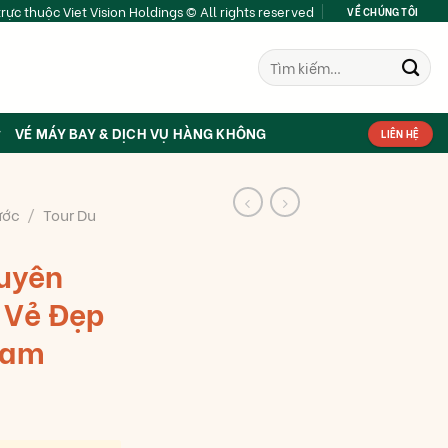
rực thuộc Viet Vision Holdings © All rights reserved
VỀ CHÚNG TÔI
Tìm
kiếm:
VÉ MÁY BAY & DỊCH VỤ HÀNG KHÔNG
LIÊN HỆ
ước
/
Tour Du
Xuyên
- Vẻ Đẹp
Nam