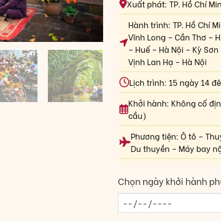
Xuất phát: TP. Hồ Chí Mi
Hành trình: TP. Hồ Chí M
Vĩnh Long – Cần Thơ – H
– Huế – Hà Nội – Kỳ Sơ
Vịnh Lan Hạ – Hà Nội
Lịch trình: 15 ngày 14 đ
Khởi hành: Không cố địn
cầu)
Phương tiện: Ô tô – Thu
Du thuyền – Máy bay nộ
Chọn ngày khởi hành ph