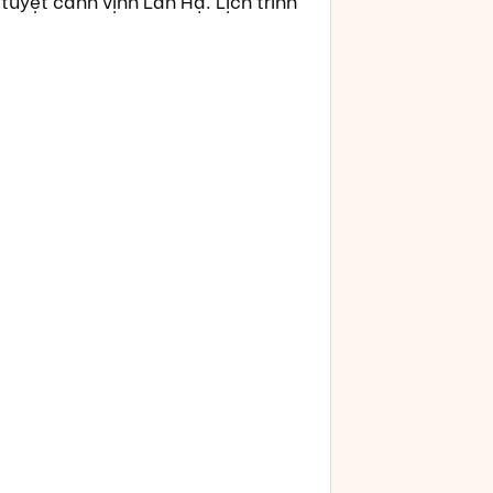
tuyệt cảnh vịnh Lan Hạ. Lịch trình