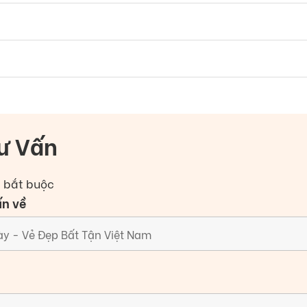
ư Vấn
à bắt buộc
ấn về