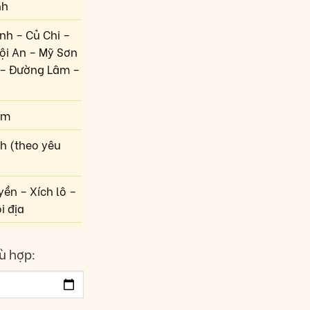
nh
inh – Củ Chi –
ội An – Mỹ Sơn
n – Đường Lâm –
êm
h (theo yêu
yền – Xích lô –
i địa
ù hợp: