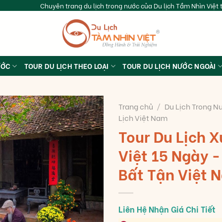
Chuyên trang du lịch trong nước của Du lịch Tầm Nhìn Việt t
ƯỚC
TOUR DU LỊCH THEO LOẠI
TOUR DU LỊCH NƯỚC NGOÀI
Trang chủ
/
Du Lịch Trong N
Lịch Việt Nam
Tour Du Lịch 
Việt 15 Ngày 
Bất Tận Việt 