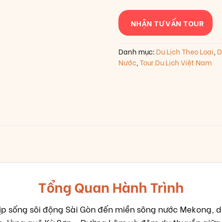
NHẬN TƯ VẤN TOUR
Danh mục:
Du Lịch Theo Loại
,
D
Nước
,
Tour Du Lịch Việt Nam
Tổng Quan Hành Trình
ịp sống sôi động Sài Gòn đến miền sông nước Mekong, dọ