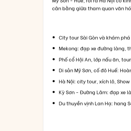
Mỹ Sơn - Huế, rồi ra Hà Nội cổ kí
cân bằng giữa tham quan văn hóa -
City tour Sài Gòn và khám phá
Mekong: đạp xe đường làng, th
Phố cổ Hội An, lớp nấu ăn, tou
Di sản Mỹ Sơn, cố đô Huế: Hoà
Hà Nội: city tour, xích lô, Sho
Kỳ Sơn - Đường Lâm: đạp xe là
Du thuyền vịnh Lan Hạ: hang Sá