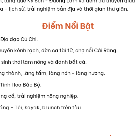
nh, làng quê Kỳ Sơn - Đường Lâm và đêm du thuyền giữa 
 lịch sử, trải nghiệm bản địa và thời gian thư giãn.
Điểm Nổi Bật
 Địa đạo Củ Chi.
uyền kênh rạch, đờn ca tài tử, chợ nổi Cái Răng.
r sinh thái làm nông và đánh bắt cá.
ng thành, lăng tẩm, làng nón - làng hương.
w Tinh Hoa Bắc Bộ.
ng cổ, trải nghiệm nông nghiệp.
ng - Tối, kayak, brunch trên tàu.