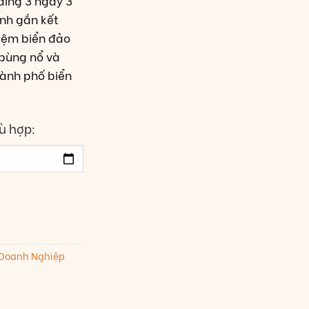
ding 3 ngày 3
nh gắn kết
hiệm biển đảo
bùng nổ và
hành phố biển
ù hợp:
 Doanh Nghiệp