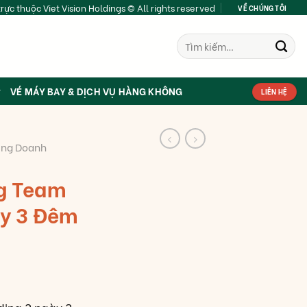
rực thuộc Viet Vision Holdings © All rights reserved
VỀ CHÚNG TÔI
Tìm
kiếm:
VÉ MÁY BAY & DỊCH VỤ HÀNG KHÔNG
LIÊN HỆ
ing Doanh
ng Team
ày 3 Đêm