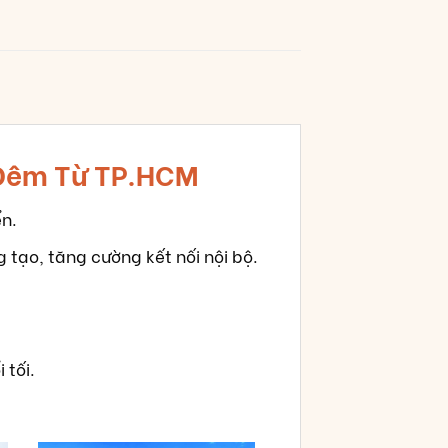
 Đêm Từ TP.HCM
ển.
g tạo, tăng cường kết nối nội bộ.
 tối.