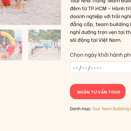
Tour Nha Trang Team Buil
đêm từ TP.HCM – Hành trì
doanh nghiệp với trải ng
đẳng cấp, team building 
nghỉ dưỡng trọn vẹn tại t
sôi động tại Việt Nam.
Chọn ngày khởi hành ph
NHẬN TƯ VẤN TOUR
Danh mục:
Tour Team Building