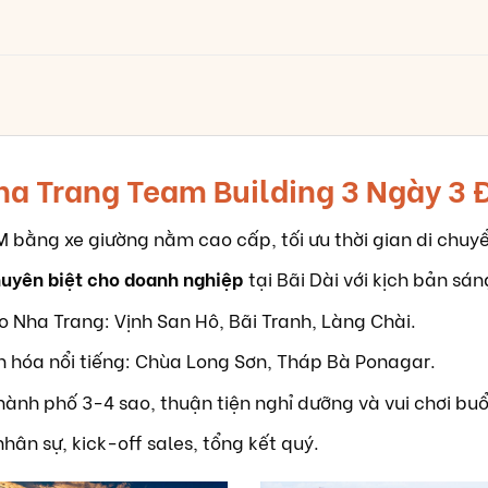
Nha Trang Team Building 3 Ngày 3
M bằng xe giường nằm cao cấp, tối ưu thời gian di chuy
uyên biệt cho doanh nghiệp
tại Bãi Dài với kịch bản sán
o Nha Trang: Vịnh San Hô, Bãi Tranh, Làng Chài.
 hóa nổi tiếng: Chùa Long Sơn, Tháp Bà Ponagar.
ành phố 3-4 sao, thuận tiện nghỉ dưỡng và vui chơi buổi
nhân sự, kick-off sales, tổng kết quý.