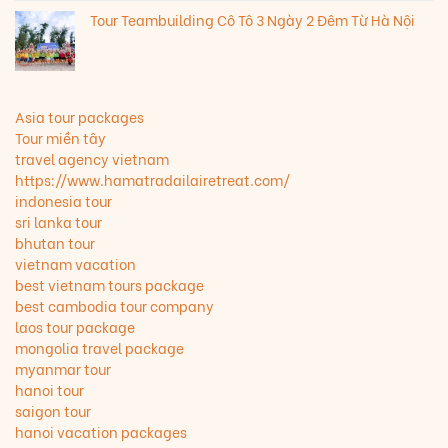
Tour Teambuilding Cô Tô 3 Ngày 2 Đêm Từ Hà Nội
Asia tour packages
Tour miền tây
travel agency vietnam
https://www.hamatradailairetreat.com/
indonesia tour
sri lanka tour
bhutan tour
vietnam vacation
best vietnam tours package
best cambodia tour company
laos tour package
mongolia travel package
myanmar tour
hanoi tour
saigon tour
hanoi vacation packages