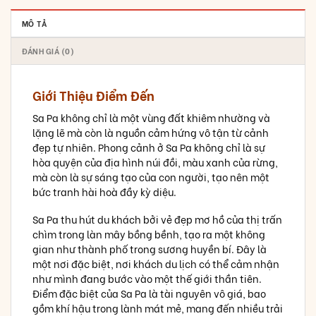
MÔ TẢ
ĐÁNH GIÁ (0)
Giới Thiệu Điểm Đến
Sa Pa không chỉ là một vùng đất khiêm nhường và
lặng lẽ mà còn là nguồn cảm hứng vô tận từ cảnh
đẹp tự nhiên. Phong cảnh ở Sa Pa không chỉ là sự
hòa quyện của địa hình núi đồi, màu xanh của rừng,
mà còn là sự sáng tạo của con người, tạo nên một
bức tranh hài hoà đầy kỳ diệu.
Sa Pa thu hút du khách bởi vẻ đẹp mơ hồ của thị trấn
chìm trong làn mây bồng bềnh, tạo ra một không
gian như thành phố trong sương huyền bí. Đây là
một nơi đặc biệt, nơi khách du lịch có thể cảm nhận
như mình đang bước vào một thế giới thần tiên.
Điểm đặc biệt của Sa Pa là tài nguyên vô giá, bao
gồm khí hậu trong lành mát mẻ, mang đến nhiều trải