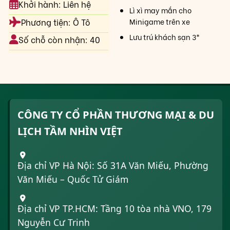
Khởi hành: Liên hệ
Lì xì may mắn cho
Minigame trên xe
Phương tiện: Ô Tô
Lưu trú khách sạn 3*
Số chỗ còn nhận: 40
CÔNG TY CỔ PHẦN THƯƠNG MẠI & DU
LỊCH TẦM NHÌN VIỆT
Địa chỉ VP Hà Nội: Số 31A Văn Miếu, Phường
Văn Miếu – Quốc Tử Giám
Địa chỉ VP TP.HCM: Tầng 10 tòa nhà VNO, 179
Nguyễn Cư Trinh