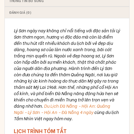
THÔNG TIN BỔ SUNG
ĐÁNH GIÁ (0)
Lý Sơn ngày nay không chỉ nổi tiếng với đặc sản tỏi Lý
Sơn thơm ngon, hương vị độc đáo mà còn là điểm
đến thu hút rất nhiều khách du lịch bởi vẻ đẹp dịu
dàng, hoang sơ của làn nước xanh trong, bãi cát
trắng mịn quyến rũ. Ngoài vẻ đẹp hoang sơ, Lý Sơn
còn hấp dẫn bởi sự mến khách, thật thà chất phác
của người dân địa phương. Hành trình đến Lý Sơn
còn đưa chúng ta đến thăm Quảng Ngãi, nơi lưu giữ
những ký ức kinh hoàng do thực dân Mỹ gây ra trong
thảm sát Mỹ Lai 1968. Hơn thế, những phố cổ Hội An
cổ kính, và phố biển Đà Nẵng năng động hứa hẹn sẽ
khiến cho chuyến đi miền Trung trở lên trọn vẹn và
đáng nhớ hơn.
Du Lịch Đà Nẵng - Hội An: Quảng
Ngãi - Lý Sơn - Hội An - Đà Nẵng 4 ngày
cùng du lịch
Tầm Nhìn Việt ngay hôm nay.
LỊCH TRÌNH TÓM TẮT