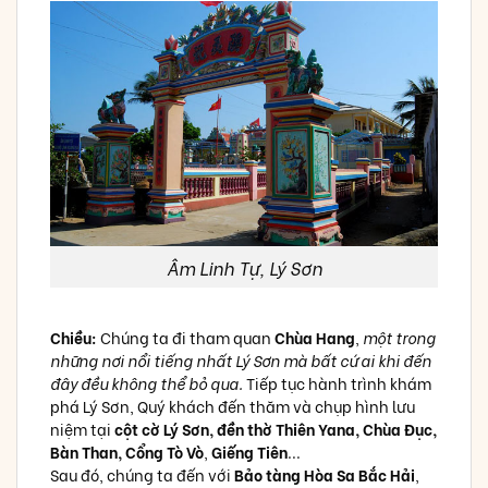
Âm Linh Tự, Lý Sơn
Chiều:
Chúng ta đi tham quan
Chùa Hang
,
một trong
những nơi nổi tiếng nhất Lý Sơn mà bất cứ ai khi đến
đây đều không thể bỏ qua.
Tiếp tục hành trình khám
phá Lý Sơn, Quý khách đến thăm và chụp hình lưu
niệm tại
cột cờ Lý Sơn, đền thờ Thiên Yana, Chùa Đục,
Bàn Than, Cổng Tò Vò
,
Giếng Tiên
...
Sau đó, chúng ta đến với
Bảo tàng Hòa Sa Bắc Hải
,