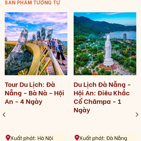
SẢN PHẨM TƯƠNG TỰ
Tour Du Lịch: Đà
Du Lịch Đà Nẵng -
Nẵng - Bà Nà - Hội
Hội An: Điêu Khắc
An - 4 Ngày
Cổ Chămpa - 1
Ngày
Xuất phát: Hà Nội
Xuất phát: Đà Nẵng