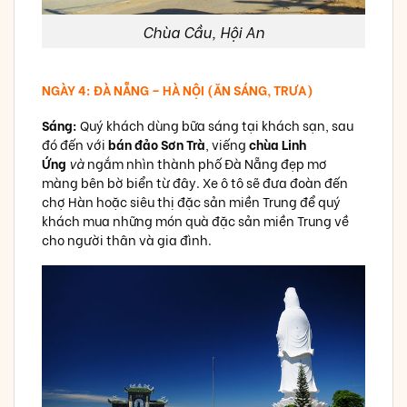
Chùa Cầu, Hội An
NGÀY 4: ĐÀ NẴNG – HÀ NỘI (ĂN SÁNG, TRƯA)
Sáng:
Quý khách dùng bữa sáng tại khách sạn, sau
đó đến với
bán đảo Sơn Trà
, viếng
chùa Linh
Ứng
và
ngắm nhìn thành phố Đà Nẵng đẹp mơ
màng bên bờ biển từ đây. Xe ô tô sẽ đưa đoàn đến
chợ Hàn hoặc siêu thị đặc sản miền Trung để quý
khách mua những món quà đặc sản miền Trung về
cho người thân và gia đình.