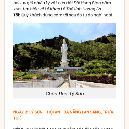
nơi lưu giữ nhiều kỷ vật của Hải Đội Hùng Binh năm
xưa, tìm hiểu về Lễ Khao Lề Thế lính Hoàng Sa.
Tối:
Quý khách dùng cơm tối sau đó tự do nghỉ ngơi.
Chùa Đục, Lý Sơn
NGÀY 3: LÝ SƠN – HỘI AN- ĐÀ NẴNG (ĂN SÁNG, TRƯA,
TỐI)
Sáng:
Quý khách tự do mua sắm các đặc sản Lý Sơn