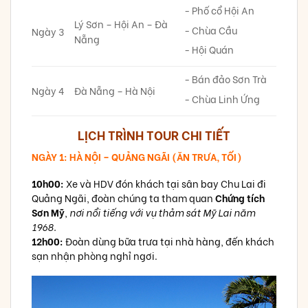
- Phố cổ Hội An
Lý Sơn – Hội An – Đà
- Chùa Cầu
Ngày 3
Nẵng
- Hội Quán
- Bán đảo Sơn Trà
Ngày 4
Đà Nẵng – Hà Nội
- Chùa Linh Ứng
LỊCH TRÌNH TOUR CHI TIẾT
NGÀY 1: HÀ NỘI – QUẢNG NGÃI (ĂN TRƯA, TỐI)
10h00:
Xe và HDV đón khách tại sân bay Chu Lai đi
Quảng Ngãi, đoàn chúng ta tham quan
Chứng tích
Sơn Mỹ
,
nơi nổi tiếng với vụ thảm sát Mỹ Lai năm
1968.
12h00:
Đoàn dùng bữa trưa tại nhà hàng, đến khách
sạn nhận phòng nghỉ ngơi.