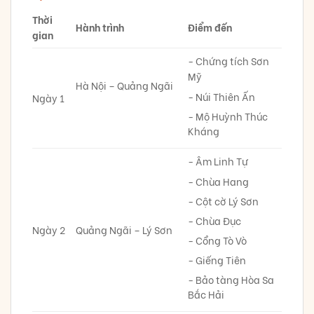
Thời
Hành trình
Điểm đến
gian
- Chứng tích Sơn
Mỹ
Hà Nội – Quảng Ngãi
- Núi Thiên Ấn
Ngày 1
- Mộ Huỳnh Thúc
Kháng
- Âm Linh Tự
- Chùa Hang
- Cột cờ Lý Sơn
- Chùa Đục
Ngày 2
Quảng Ngãi – Lý Sơn
- Cổng Tò Vò
- Giếng Tiên
- Bảo tàng Hòa Sa
Bắc Hải