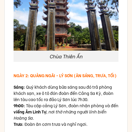
Chùa Thiên Ấn
NGÀY 2: QUẢNG NGÃI - LÝ SƠN (ĂN SÁNG, TRƯA, TỐI)
Sáng:
Quý khách dùng bữa sáng sau đó trả phòng
khách sạn, xe ô tô đón đoàn đến Cảng Sa Kỳ, đoàn
lên tàu cao tốc ra đảo Lý Sơn lúc 7h30.
9h00:
Tàu cập cảng Lý Sơn, đoàn nhận phòng và đến
viếng Âm Linh Tự
,
nơi thờ những người lính biển
Hoàng Sa.
Trưa:
Đoàn ăn cơm trưa và nghỉ ngơi.