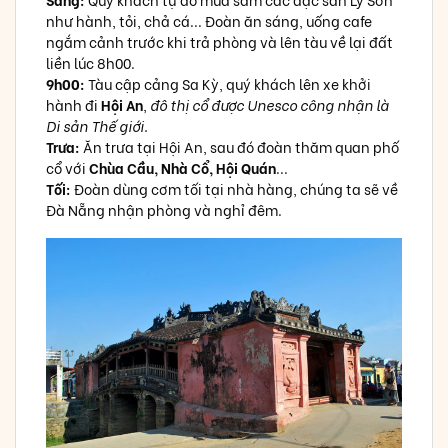
như hành, tỏi, chả cá... Đoàn ăn sáng, uống cafe
ngắm cảnh trước khi trả phòng và lên tàu về lại đất
liền lúc 8h00.
9h00:
Tàu cập cảng Sa Kỳ, quý khách lên xe khởi
hành đi
Hội An
,
đô thị cổ được Unesco công nhận là
Di sản Thế giới.
Trưa:
Ăn trưa tại Hội An, sau đó đoàn thăm quan phố
cổ với
Chùa Cầu, Nhà Cổ, Hội Quán
...
Tối:
Đoàn dùng cơm tối tại nhà hàng, chúng ta sẽ về
Đà Nẵng nhận phòng và nghỉ đêm.