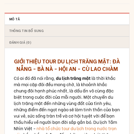
MÔ TẢ
THÔNG TIN BỔ SUNG
ĐÁNH GIÁ (0)
GIỚI THIỆU TOUR DU LỊCH TRĂNG MẬT: ĐÀ
NẴNG - BÀ NÀ - HỘI AN - CÙ LAO CHÀM
Có ai đó đã nói rằng,
du lịch trăng mật
là thời khắc
mà mọi cặp đôi đều mong chờ, là khoảnh khắc
chung đôi hạnh phúc nhất, là dấu ấn vô cùng đặc
biệt trong cuộc đời của mỗi người. Một chuyến du
lịch trăng mật đến những vùng đất của tình yêu,
những điểm đến ngọt ngào sẽ làm tinh thần của bạn
vui vẻ, sức sống tràn trề và cơ hội tuyệt vời để bạn
thấu hiểu về người bạn đời sắp gắn bó. Du lịch Tầm
Nhìn Việt -
nhà tổ chức tour du lịch trong nước trọn