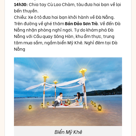
14h30:
Chia tay Cù Lao Chàm, tàu đưa hai bạn về lại
bến thuyền.
Chiều: Xe ô tô đưa hai bạn khởi hành về Đà Nẵng.
Trên đường về ghé thăm
Bán Đảo Sơn Trà
. Về đến Đà
Nẵng nhận phòng nghỉ ngơi. Tự do khám phá Đà
Nẵng với Cầu quay Sông Hàn, khu ẩm thực, trung
tâm mua sắm, ngắm biển Mỹ Khê. Nghỉ đêm tại Đà
Nẵng
Biển Mỹ Khê