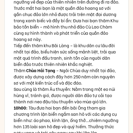
ngưỡng vẻ đẹp của thiên nhiên trên đường đi ra đảo.
Trước mắt hai bạn là một quần đảo hoang sơ với
gần chục đảo lớn nhỏ được trải trên mặt đại dương
trong xanh biếc và đầy bí ẩn: Đưa hai bạn thăm Khu
bảo tồn biển – mô hình thu nhỏ đảo Cù Lao Chàm
cùng sự hình thành và phát triển của quần đảo
hoang sơ này.
Tiếp đến thăm khu Bãi Làng – là khu dân cư lâu đời
nhất tại đảo, biểu hiện sức sống mảnh liệt, trải qua
một quá trình đấu tranh, sinh tồn của người dân
biển đảo trước thiên nhiên khắc nghiệt.
Thăm
Chùa Hải Tạng
– Ngôi Chùa duy nhất tại đảo,
được xây dựng cách đây hơn 250 năm còn nguyên
sơ với một kiến trúc cổ và độc đáo.
Sau cùng là thăm Âu thuyền: Nằm trong một eo núi
hùng vĩ, tránh gió, được người dân đảo tự cải tạo
thành nơi neo đậu tàu thuyền vào mùa gió lớn.
10h00:
Tàu đưa hai bạn đến bãi Ông tham gia
chương trình lặn biển ngắm san hô với các dụng cụ
biển như: áo phao, kính lặn, ống thở…chiêm ngưỡng
hơn 135 loài san hô đẹp và quý hiếm. Thưởng thức
rượu vang và trái cây ngay sau khi lặn lên.