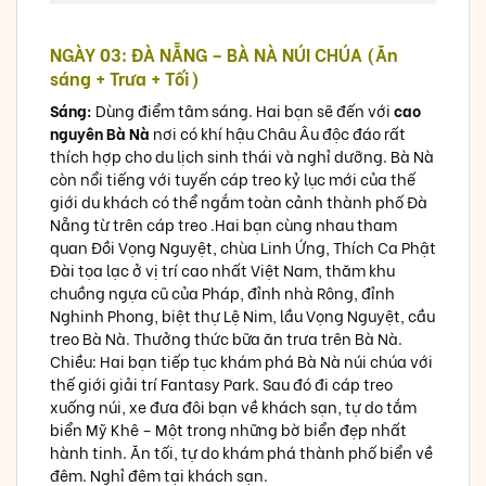
NGÀY 03: ĐÀ NẴNG – BÀ NÀ NÚI CHÚA (Ăn
sáng + Trưa + Tối)
Sáng:
Dùng điểm tâm sáng. Hai bạn sẽ đến với
cao
nguyên Bà Nà
nơi có khí hậu Châu Âu độc đáo rất
thích hợp cho du lịch sinh thái và nghỉ dưỡng. Bà Nà
còn nổi tiếng với tuyến cáp treo kỷ lục mới của thế
giới du khách có thể ngắm toàn cảnh thành phố Đà
Nẵng từ trên cáp treo .Hai bạn cùng nhau tham
quan Đồi Vọng Nguyệt, chùa Linh Ứng, Thích Ca Phật
Đài tọa lạc ở vị trí cao nhất Việt Nam, thăm khu
chuồng ngựa cũ của Pháp, đỉnh nhà Rông, đỉnh
Nghinh Phong, biệt thự Lệ Nim, lầu Vọng Nguyệt, cầu
treo Bà Nà. Thưởng thức bữa ăn trưa trên Bà Nà.
Chiều: Hai bạn tiếp tục khám phá Bà Nà núi chúa với
thế giới giải trí Fantasy Park. Sau đó đi cáp treo
xuống núi, xe đưa đôi bạn về khách sạn, tự do tắm
biển Mỹ Khê – Một trong những bờ biển đẹp nhất
hành tinh. Ăn tối, tự do khám phá thành phố biển về
đêm. Nghỉ đêm tại khách sạn.