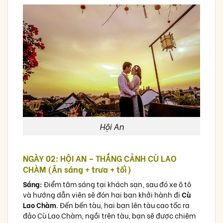
Hội An
NGÀY 02: HỘI AN – THẮNG CẢNH CÙ LAO
CHÀM (Ăn sáng + trưa + tối)
Sáng:
Điểm tâm sáng tại khách sạn, sau đó xe ô tô
và hướng dẫn viên sẽ đón hai bạn khởi hành đi
Cù
Lao Chàm
. Đến bến tàu, hai bạn lên tàu cao tốc ra
đảo Cù Lao Chàm, ngồi trên tàu, bạn sẽ được chiêm