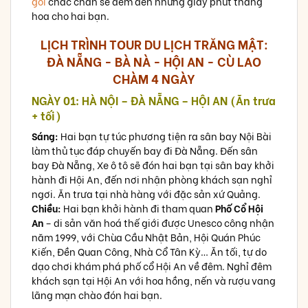
gói
chắc chắn sẽ đem đến những giây phút thăng
hoa cho hai bạn.
LỊCH TRÌNH TOUR DU LỊCH TRĂNG MẬT:
ĐÀ NẴNG - BÀ NÀ - HỘI AN - CÙ LAO
CHÀM 4 NGÀY
NGÀY 01: HÀ NỘI – ĐÀ NẴNG – HỘI AN (Ăn trưa
+ tối)
Sáng:
Hai bạn tự túc phương tiện ra sân bay Nội Bài
làm thủ tục đáp chuyến bay đi Đà Nẵng. Đến sân
bay Đà Nẵng, Xe ô tô sẽ đón hai bạn tại sân bay khởi
hành đi Hội An, đến nơi nhận phòng khách sạn nghỉ
ngơi. Ăn trưa tại nhà hàng với đặc sản xứ Quảng.
Chiều:
Hai bạn khởi hành đi tham quan
Phố Cổ Hội
An
– di sản văn hoá thế giới được Unesco công nhận
năm 1999, với Chùa Cầu Nhật Bản, Hội Quán Phúc
Kiến, Đền Quan Công, Nhà Cổ Tân Kỳ… Ăn tối, tự do
dạo chơi khám phá phố cổ Hội An về đêm. Nghỉ đêm
khách sạn tại Hội An với hoa hồng, nến và rượu vang
lãng mạn chào đón hai bạn.