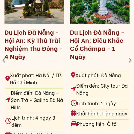
Du Lịch Đà Nẵng -
Du Lịch Đà Nẵng -
Hội An: Kỳ Thú Trải
Hội An: Điêu Khắc
Nghiệm Thu Đông -
Cổ Chămpa - 1
4 Ngày
Ngày
Xuất phát: Hà Nội / TP.
Xuất phát: Đà Nẵng
Hồ Chí Minh
Điểm đến: City tour Đà
Điểm đến: Đà Nẵng -
Nẵng
Sơn Trà - Galina Bà Nà
Lịch trình: 1 ngày
Hills
Khởi hành: Hàng ngày
Lịch trình: 4 ngày 3
Phương tiện: Ô tô
đêm