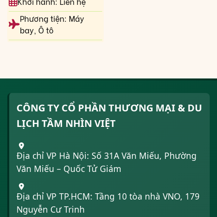
Khởi hành: Liên hệ
Phương tiện: Máy
bay, Ô tô
CÔNG TY CỔ PHẦN THƯƠNG MẠI & DU
LỊCH TẦM NHÌN VIỆT
Địa chỉ VP Hà Nội: Số 31A Văn Miếu, Phường
Văn Miếu – Quốc Tử Giám
Địa chỉ VP TP.HCM: Tầng 10 tòa nhà VNO, 179
Nguyễn Cư Trinh