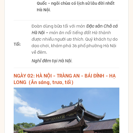
Quốc - ngôi chùa có lịch sử lâu đời nhất
Hà Nội
.
Đoàn dùng bữa tối với món
Đặc sản Chả cá
Hà Nội –
món ăn nổi tiếng đất Hà thành
được nhiều người ưa thích.
Quý khách tự do
Tối:
dạo chơi, khám phá 36 phố phường Hà Nội
về đêm.
Nghỉ đêm tại Hà Nội
.
NGÀY 02: HÀ NỘI - TRÀNG AN - BÁI ĐÍNH - HẠ
LONG (Ăn sáng, trưa, tối)