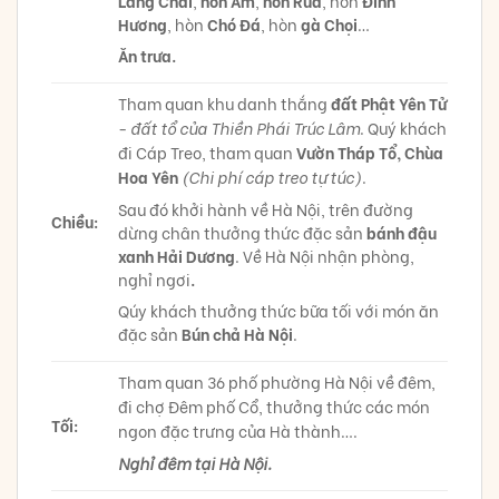
Làng Chài
,
hòn Ấm
,
hòn Rùa
, hòn
Đỉnh
Hương
, hòn
Chó Đá
, hòn
gà Chọi
…
Ăn trưa.
Tham quan khu danh thắng
đất Phật Yên Tử
-
đất tổ của Thiền Phái Trúc Lâm
. Quý khách
đi Cáp Treo, tham quan
Vườn Tháp Tổ, Chùa
Hoa Yên
(Chi phí cáp treo tự túc)
.
Sau đó khởi hành về Hà Nội, trên đường
Chiều:
dừng chân thưởng thức đặc sản
bánh đậu
xanh Hải Dương
. Về Hà Nội nhận phòng,
nghỉ ngơi
.
Qúy khách thưởng thức bữa tối với món ăn
đặc sản
Bún chả Hà Nội
.
Tham quan 36 phố phường Hà Nội về đêm,
đi chợ Đêm phố Cổ, thưởng thức các món
Tối:
ngon đặc trưng của Hà thành….
Nghỉ đêm tại Hà Nội.