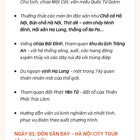
Chủ tịch, chùa Một Cột; văn miếu Quốc Tử Giám.
Thưởng thức các món ăn đặc sản như
Chả cá Hà
Nội, Bún chả Hà Nội, Thịt dê – cơm cháy Ninh
Bình, Hải sản Hạ Long, thắng cố Sa Pa...
Viếng
chùa Bái Đính
, tham quan
khu du lịch Tràng
An
- với hệ thống sông, suối, các hang động
xuyên thủy và các dãy núi đá vôi trùng điệp
Du ngoạn
vịnh Hạ Long
- một trong 7 kỳ quan
thiên nhiên mới của thế giới.
Tham quan đất Phật
Yên Tử
- đất tổ của Thiền
Phái Trúc Lâm.
Hướng dẫn viên có kinh nghiệm và nhiệt tình,
phục vụ đoàn theo suốt chương trình.
NGÀY 01: ĐÓN SÂN BAY - HÀ NỘI CITY TOUR