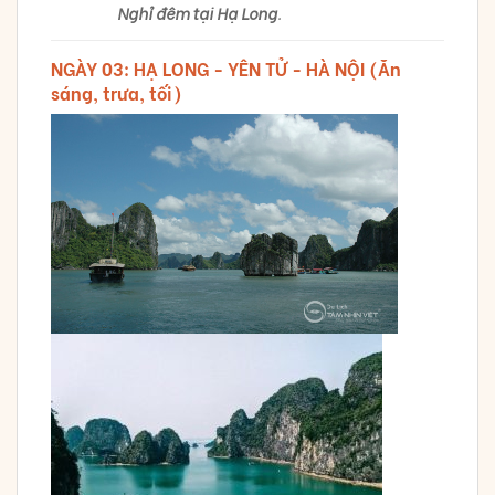
Nghỉ đêm tại Hạ Long
.
NGÀY 03: HẠ LONG - YÊN TỬ - HÀ NỘI (Ăn
sáng, trưa, tối)