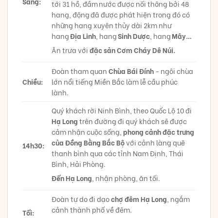
Sáng:
tới 31 hồ, đầm nước được nối thông bởi 48
hang, động đã được phát hiện trong đó có
những hang xuyên thủy dài 2km như
hang
Địa Linh
, hang
Sinh Dược
, hang
Mây…
Ăn trưa với
đặc sản Cơm Cháy Dê Núi.
Đoàn tham quan
Chùa Bái Đính
- ngôi chùa
Chiều:
lớn nổi tiếng Miền Bắc làm lễ cầu phúc
lành.
Quý khách rời Ninh Bình, theo Quốc Lộ 10 đi
Hạ Long
trên đường đi quý khách sẽ được
cảm nhận cuộc sống,
phong cảnh đặc trưng
của Đồng Bằng Bắc Bộ
với cảnh làng quê
14h30:
thanh bình qua các tỉnh Nam Định, Thái
Bình, Hải Phòng.
Đến Hạ Long
, nhận phòng, ăn tối.
Đoàn tự do đi dạo
chợ đêm Hạ Long
, ngắm
cảnh thành phố về đêm.
Tối: