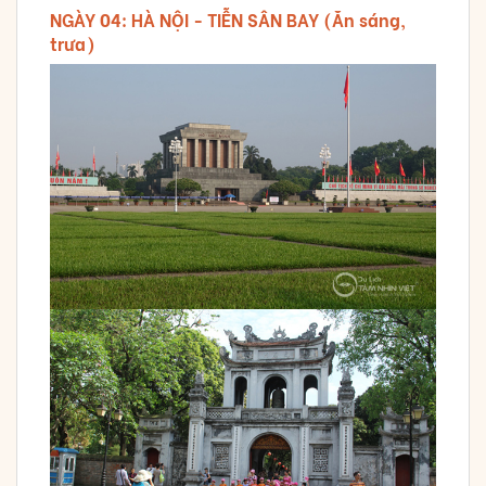
NGÀY 04: HÀ NỘI - TIỄN SÂN BAY (Ăn sáng,
trưa)