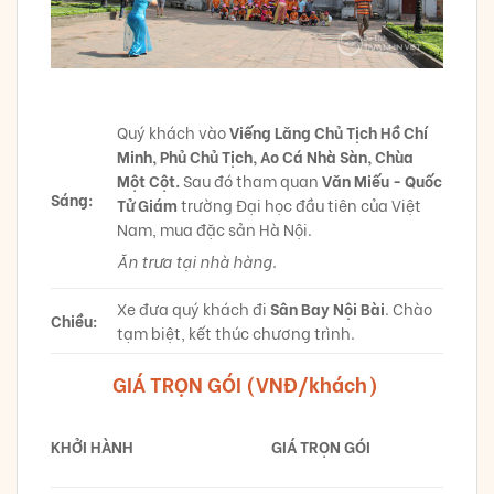
Quý khách vào
Viếng Lăng Chủ Tịch Hồ Chí
Minh, Phủ Chủ Tịch, Ao Cá Nhà Sàn, Chùa
Một Cột.
Sau đó tham quan
Văn Miếu - Quốc
Sáng:
Tử Giám
trường Đại học đầu tiên của Việt
Nam, mua đặc sản Hà Nội.
Ăn trưa tại nhà hàng.
Xe đưa quý khách đi
Sân Bay Nội Bài
. Chào
Chiều:
tạm biệt, kết thúc chương trình.
GIÁ TRỌN GÓI (VNĐ/khách)
KHỞI HÀNH
GIÁ TRỌN GÓI