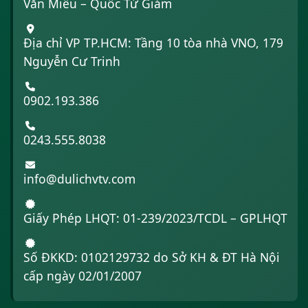
Văn Miếu – Quốc Tử Giám
Địa chỉ VP TP.HCM: Tầng 10 tòa nhà VNO, 179
Nguyễn Cư Trinh
0902.193.386
0243.555.8038
info@dulichvtv.com
Giấy Phép LHQT: 01-239/2023/TCDL – GPLHQT
Số ĐKKD: 0102129732 do Sở KH & ĐT Hà Nội
cấp ngày 02/01/2007