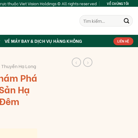
rực thuộc Viet Vision Holdings © All rights reserved
VỀ CHÚNG TÔI
Tìm
kiếm:
VÉ MÁY BAY & DỊCH VỤ HÀNG KHÔNG
LIÊN HỆ
 Thuyền Hạ Long
Khám Phá
 Sản Hạ
 Đêm