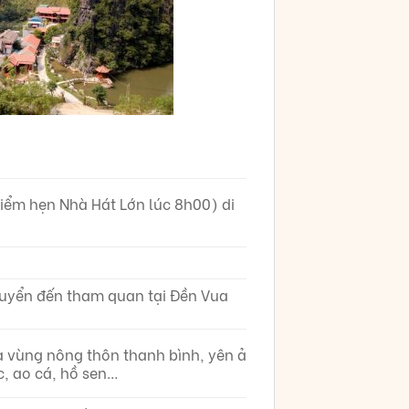
điểm hẹn Nhà Hát Lớn lúc 8h00) di
huyển đến tham quan tại Đền Vua
 vùng nông thôn thanh bình, yên ả
c, ao cá, hồ sen…