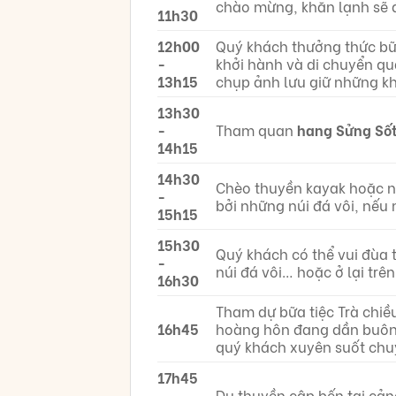
chào mừng, khăn lạnh sẽ đ
11h30
12h00
Quý khách thưởng thức bữa
-
khởi hành và di chuyển qu
13h15
chụp ảnh lưu giữ những k
13h30
-
Tham quan
hang Sửng Số
14h15
14h30
Chèo thuyền kayak hoặc 
-
bởi những núi đá vôi, nếu
15h15
15h30
Quý khách có thể vui đùa tr
-
núi đá vôi… hoặc ở lại trê
16h30
Tham dự bữa tiệc Trà chiều
16h45
hoàng hôn đang dần buông
quý khách xuyên suốt chuy
17h45
-
Du thuyền cập bến tại cản