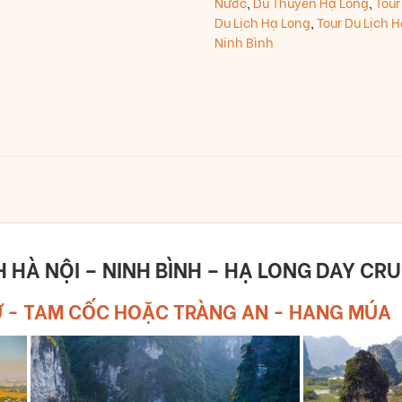
Nước
,
Du Thuyền Hạ Long
,
Tour
Du Lịch Hạ Long
,
Tour Du Lịch H
Ninh Bình
H
HÀ NỘI – NINH BÌNH – HẠ LONG DAY CRU
Ư - TAM CỐC HOẶC TRÀNG AN - HANG MÚA (