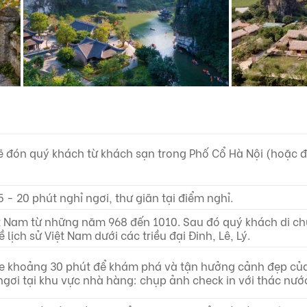
sẽ đón quý khách từ khách sạn trong Phố Cổ Hà Nội (hoặc 
- 20 phút nghỉ ngơi, thư giãn tại điểm nghỉ.
ệt Nam từ những năm 968 đến 1010. Sau đó quý khách di c
ề lịch sử Việt Nam dưới các triều đại Đinh, Lê, Lý.
e khoảng 30 phút để khám phá và tận hưởng cảnh đẹp của
ngơi tại khu vực nhà hàng: chụp ảnh check in với thác nướ