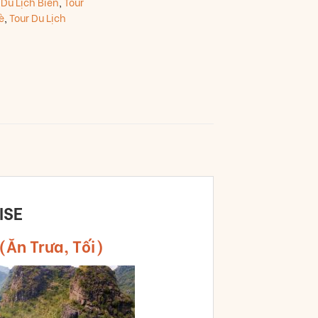
 Du Lịch Biển
,
Tour
è
,
Tour Du Lịch
ISE
Ăn Trưa, Tối)