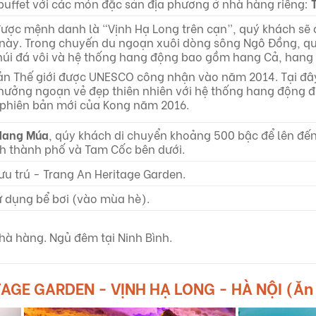
uffet với các món đặc sản địa phương ở nhà hàng riêng:
ược mệnh danh là “Vịnh Hạ Long trên cạn”, quý khách sẽ c
này. Trong chuyến du ngoạn xuôi dòng sông Ngô Đồng, q
núi đá vôi và hệ thống hang động bao gồm hang Cả, hang 
sản Thế giới được UNESCO công nhận vào năm 2014. Tại đâ
hưởng ngoạn vẻ đẹp thiên nhiên với hệ thống hang động đ
, phiên bản mới của Kong năm 2016.
Hang Múa
, qúy khách di chuyển khoảng 500 bậc để lên đ
nh thành phố và Tam Cốc bên dưới.
ưu trú - Trang An Heritage Garden.
 dụng bể bơi (vào mùa hè).
Nhà hàng. Ngủ đêm tại Ninh Bình.
AGE GARDEN - VỊNH HẠ LONG - HÀ NỘI (Ăn 