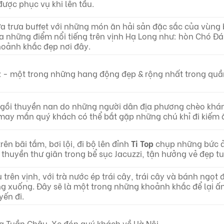
ược phục vụ khi lên tầu.
 trưa buffet với những món ăn hải sản đặc sắc của vùng 
a những điểm nổi tiếng trên vịnh Hạ Long như: hòn Chó Đ
hoảnh khắc đẹp nơi đây.
t
- một trong những hang động đẹp & rộng nhất trong quầ
ngồi thuyền nan do những người dân địa phương chèo kh
 may mắn quý khách có thể bắt gặp những chú khỉ đi kiếm 
ên bãi tắm, bơi lội, đi bộ lên đỉnh
Ti Top
chụp những bức ảnh
n thuyền thư giãn trong bể sục Jacuzzi, tận hưởng vẻ đẹp t
 trên vịnh, với trà nước ép trái cây, trái cây và bánh ngọ
 xuống. Đây sẽ là một trong những khoảnh khắc để lại ấn
ến đi.
g Tuần Châu. Xe đón quý khách về Hà Nội.