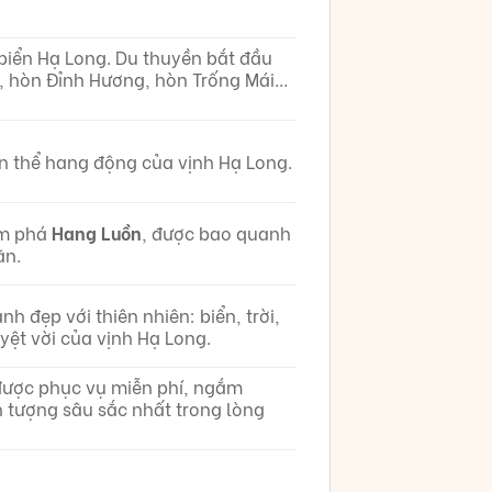
biển Hạ Long. Du thuyền bắt đầu
á, hòn Đỉnh Hương, hòn Trống Mái…
n thể hang động của vịnh Hạ Long.
ám phá
Hang Luồn
, được bao quanh
ăn.
 đẹp với thiên nhiên: biển, trời,
uyệt vời của vịnh Hạ Long.
t được phục vụ miễn phí, ngắm
 tượng sâu sắc nhất trong lòng