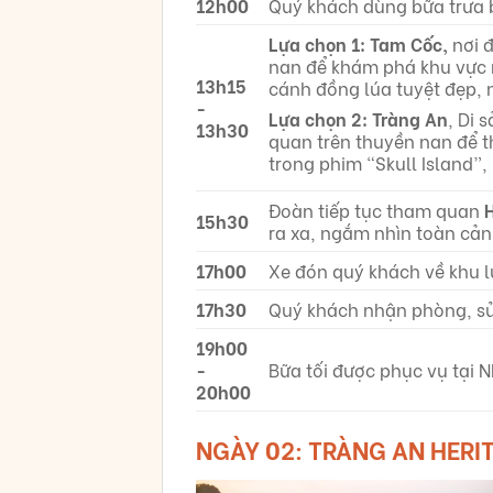
12h00
Quý khách dùng bữa trưa b
Lựa chọn 1:
Tam Cốc,
nơi đ
nan để khám phá khu vực 
13h15
cánh đồng lúa tuyệt đẹp, 
-
Lựa chọn 2:
Tràng An
, Di 
13h30
quan trên thuyền nan để t
trong phim “Skull Island”
Đoàn tiếp tục tham quan
15h30
ra xa, ngắm nhìn toàn cả
17h00
Xe đón quý khách về khu l
17h30
Quý khách nhận phòng, sử
19h00
-
Bữa tối được phục vụ tại 
20h00
NGÀY 02: TRÀNG AN HERIT