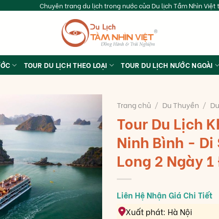
Chuyên trang du lịch trong nước của Du lịch Tầm Nhìn Việt t
ƯỚC
TOUR DU LỊCH THEO LOẠI
TOUR DU LỊCH NƯỚC NGOÀI
Trang chủ
/
Du Thuyền
/
Du
Tour Du Lịch 
Ninh Bình - Di
Long 2 Ngày 1
Xuất phát: Hà Nội