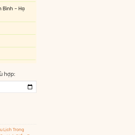
h Bình – Hạ
ù hợp:
u Lịch Trong