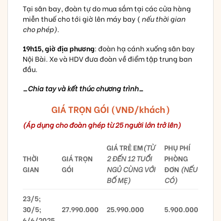
Tại sân bay, đoàn tự do mua sắm tại các cửa hàng
miễn thuế cho tới giờ lên máy bay (
nếu thời gian
cho phép).
19h15,
giờ địa phương
: đoàn hạ cánh xuống sân bay
Nội Bài. Xe và HDV đưa đoàn về điểm tập trung ban
đầu.
_Chia tay và kết thúc chương trình_
GIÁ TRỌN GÓI (VNĐ/khách)
(Áp dụng cho đoàn ghép từ 25 người lớn trở lên)
GIÁ TRẺ EM
(TỪ
PHỤ PHÍ
THỜI
GIÁ TRỌN
2 ĐẾN 12 TUỔI
PHÒNG
GIAN
GÓI
NGỦ CÙNG VỚI
ĐƠN
(NẾU
BỐ MẸ)
CÓ)
23/5;
30/5;
27.990.000
25.990.000
5.900.000
6/6/2025