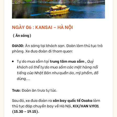
NGÀY 06 : KANSAI – HÀ NỘI
( Ăn sáng)
06h30:
Ăn sáng tại khách sạn. Đoàn làm thủ tục trả
phòng. Xe đưa đoàn đi tham quan:
Tự do mua sắm tại
trung tâm mua sắm ,
Quý
khách có thể tự do mua sắm các mặt hàng nổi
tiếng của Nhật Bản như quần áo, mỹ phẩm, đồ
dùng....
Trưa:
Đoàn ăn trưa tự túc.
Sau đó, xe đưa đoàn ra
sân bay quốc tế Osaka
làm
thủ tục đáp chuyến bay về Hà Nội,
KIX/HAN VJ931
(15.30 – 19.15).