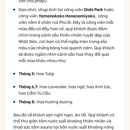
tiết cho phép).
Dạo chơi, chụp ảnh tại công viên
Oishi Park
hoặc
công viên
Yamanakako Hananomiyako
, công
viên nằm ở chân núi Phú Sĩ. Đây là công viên mỗi
mùa đều có đầy hoa nở, quý khách được đắm
chìm trong cảnh sắc thiên nhiên tuyệt đẹp của
Nhật Bản, nơi bạn có thể ngập tràn trong sắc
màu của những bông hoa quanh năm. Quý khách
sẽ được ngắm nhìn cảnh sắc hoa thay đổi qua
mỗi mùa khác nhau như:
Tháng 5:
Hoa Tulip
Tháng 6,7
:
Hoa Lavender, hoa ngô, hoa Anh túc,
hoa Cẩm Tú Cầu
Tháng 8:
Hoa hướng dương.
Sau đó về khách sạn nghỉ ngơi, ăn tối. Quý khách có
thể thư giãn tắm nước suối khoáng thiên nhiên và
thoả sức tắm sauna tại bồn nước suối khoáng nóng