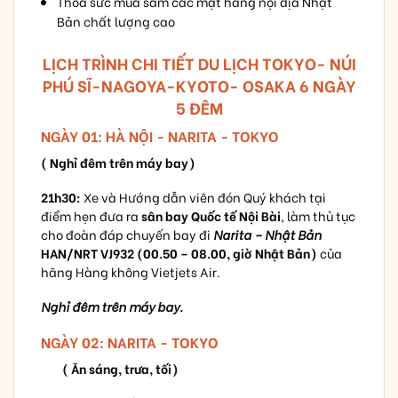
Thỏa sức mua sắm các mặt hàng nội địa Nhật
Bản chất lượng cao
LỊCH TRÌNH CHI TIẾT DU LỊCH TOKYO- NÚI
PHÚ SĨ-NAGOYA-KYOTO- OSAKA 6 NGÀY
5 ĐÊM
NGÀY 01: HÀ NỘI - NARITA - TOKYO
( Nghỉ đêm trên máy bay)
21h30:
Xe và Hướng dẫn viên đón Quý khách tại
điểm hẹn đưa ra
sân bay Quốc tế Nội Bài
, làm thủ tục
cho đoàn đáp chuyến bay đi
Narita – Nhật Bản
HAN/NRT
VJ932 (00.50 – 08.00, giờ Nhật Bản)
của
hãng Hàng không Vietjets Air.
Nghỉ đêm trên máy bay.
NGÀY 02: NARITA - TOKYO
( Ăn sáng, trưa, tối)