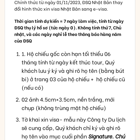
Chính thức từ ngày 01/11/2023, ĐSQ Nhật Bản thay
đổi hình thức xin visa Nhật Bản sang
e-visa.
Thời gian tính dự kiến = 7 ngày làm việc, tính từ ngày
ĐSQ thụ lý hồ sơ (tức ngày 0). Không tính thứ 7, Chủ
nhật, và các ngày nghỉ lễ theo thông báo hàng năm
của ĐSQ
1
. Hộ chiếu gốc còn hạn tối thiểu 06
tháng tính từ ngày kết thúc tour, Quý
khách lưu ý ký và ghi rõ họ tên (bằng bút
bi) ở trang 03 của hộ chiếu + hộ chiếu cũ
(nếu có)
02 ảnh 4.5cm×3.5cm, nền trắng, mới
chụp (không trùng mặt hộ chiếu)
Tờ khai xin visa- mẫu này Công ty Du lịch
sẽ cung cấp, Quý khách chỉ ký và ghi rõ
họ tên vào mục cuối phần
Signature. Chú