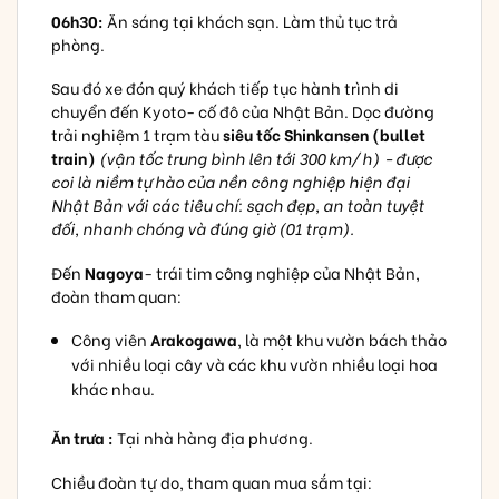
06h30:
Ăn sáng tại khách sạn. Làm thủ tục trả
phòng.
Sau đó xe đón quý khách tiếp tục hành trình di
chuyển đến Kyoto- cố đô của Nhật Bản. Dọc đường
trải nghiệm 1 trạm tàu
siêu tốc Shinkansen (bullet
train)
(vận tốc trung bình lên tới 300 km/ h) - được
coi là niềm tự hào của nền công nghiệp hiện đại
Nhật Bản với các tiêu chí: sạch đẹp, an toàn tuyệt
đối, nhanh chóng và đúng giờ (01 trạm).
Đến
Nagoya
- trái tim công nghiệp của Nhật Bản,
đoàn tham quan:
Công viên
Arakogawa
, là một khu vườn bách thảo
với nhiều loại cây và các khu vườn nhiều loại hoa
khác nhau.
Ăn trưa :
Tại nhà hàng địa phương.
Chiều đoàn tự do, tham quan mua sắm tại: