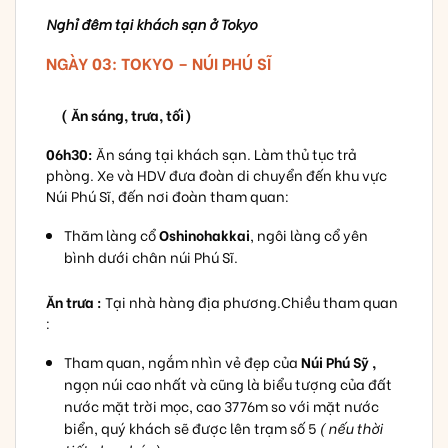
Nghỉ đêm tại khách sạn ở Tokyo
NGÀY 03: TOKYO – NÚI PHÚ SĨ
( Ăn sáng, trưa, tối)
06h30:
Ăn sáng tại khách sạn. Làm thủ tục trả
phòng. Xe và HDV đưa đoàn di chuyển đến khu vực
Núi Phú Sĩ, đến nơi đoàn tham quan:
Thăm làng cổ
Oshinohakkai
, ngôi làng cổ yên
bình dưới chân núi Phú Sĩ.
Ăn trưa :
Tại nhà hàng địa phương.Chiều tham quan
:
Tham quan, ngắm nhìn vẻ đẹp của
Núi Phú Sỹ ,
ngọn núi cao nhất và cũng là biểu tượng của đất
nước mặt trời mọc, cao 3776m so với mặt nước
biển, quý khách sẽ được lên trạm số 5
( nếu thời