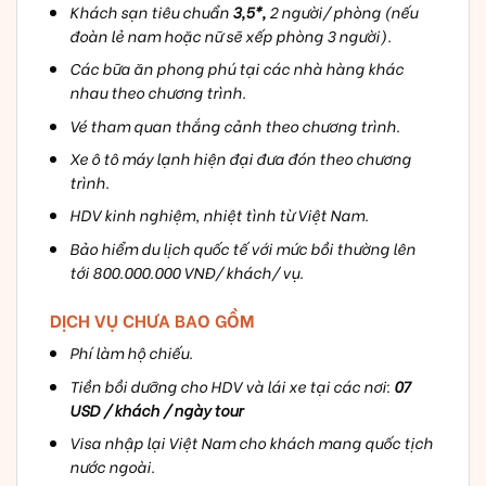
Khách sạn tiêu chuẩn
3,5*,
2 người/ phòng (nếu
đoàn lẻ nam hoặc nữ sẽ xếp phòng 3 người).
Các bữa ăn phong phú tại các nhà hàng khác
nhau theo chương trình.
Vé tham quan thắng cảnh theo chương trình.
Xe ô tô máy lạnh hiện đại đưa đón theo chương
trình.
HDV kinh nghiệm, nhiệt tình từ Việt Nam.
Bảo hiểm du lịch quốc tế với mức bồi thường lên
tới 800.000.000 VNĐ/ khách/ vụ.
DỊCH VỤ CHƯA BAO GỒM
Phí làm hộ chiếu.
Tiền bồi dưỡng cho HDV và lái xe tại các nơi:
07
USD / khách / ngày tour
Visa nhập lại Việt Nam cho khách mang quốc tịch
nước ngoài.