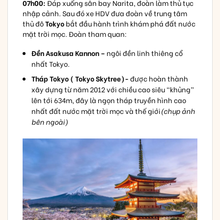
07h00:
Đáp xuống sân bay Narita, đoàn làm thủ tục
nhập cảnh. Sau đó xe HDV đưa đoàn về trung tâm
thủ đô
Tokyo
bắt đầu hành trình khám phá đất nước
mặt trời mọc. Đoàn tham quan:
Đền Asakusa Kannon –
ngôi đền linh thiêng cổ
nhất Tokyo.
Tháp Tokyo ( Tokyo Skytree)-
được hoàn thành
xây dựng từ năm 2012 với chiều cao siêu “khủng”
lên tới 634m, đây là ngọn tháp truyền hình cao
nhất đất nước mặt trời mọc và thế giới
(chụp ảnh
bên ngoài)