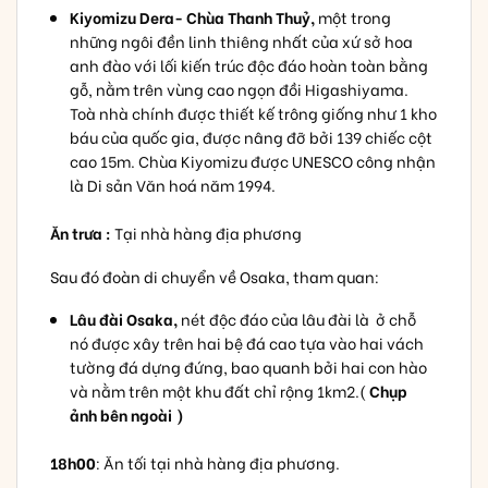
Kiyomizu Dera- Chùa Thanh Thuỷ,
một trong
những ngôi đền linh thiêng nhất của xứ sở hoa
anh đào với lối kiến trúc độc đáo hoàn toàn bằng
gỗ, nằm trên vùng cao ngọn đồi Higashiyama.
Toà nhà chính được thiết kế trông giống như 1 kho
báu của quốc gia, được nâng đỡ bởi 139 chiếc cột
cao 15m. Chùa Kiyomizu được UNESCO công nhận
là Di sản Văn hoá năm 1994.
Ăn trưa :
Tại nhà hàng địa phương
Sau đó đoàn di chuyển về Osaka, tham quan:
Lâu đài Osaka,
nét độc đáo của lâu đài là ở chỗ
nó được xây trên hai bệ đá cao tựa vào hai vách
tường đá dựng đứng, bao quanh bởi hai con hào
và nằm trên một khu đất chỉ rộng 1km2.(
Chụp
ảnh bên ngoài )
18h00
: Ăn tối tại nhà hàng địa phương.