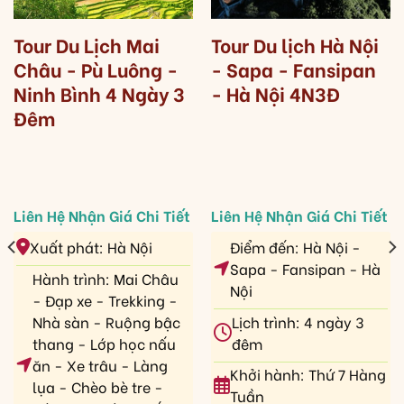
Tour Du Lịch Mai
Tour Du lịch Hà Nội
Châu - Pù Luông -
- Sapa - Fansipan
Ninh Bình 4 Ngày 3
- Hà Nội 4N3Đ
Đêm
Xuất phát: Hà Nội
Điểm đến: Hà Nội -
Sapa - Fansipan - Hà
Hành trình: Mai Châu
Nội
- Đạp xe - Trekking -
Nhà sàn - Ruộng bậc
Lịch trình: 4 ngày 3
thang - Lớp học nấu
đêm
ăn - Xe trâu - Làng
Khởi hành: Thứ 7 Hàng
lụa - Chèo bè tre -
Tuần