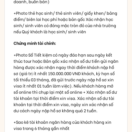
doanh, buôn bán)
+Photo thẻ học sinh/ thẻ sinh viên/ giấy khen/ bảng
điểm/ biên lai học phí hoặc bản gốc Xác nhận học
sinh/ sinh viên có đóng mộc tròn đỏ của nhà trường
nếu Quý khách là học sinh/ sinh viên
Chứng minh tài chính:
+Photo Sổ Tiết kiệm có ngày đáo hạn sau ngày kết
thúc tour hoặc Bản gốc xác nhận sổ dư tiền gửi ngân
hàng được xác nhận ngay thời điểm khách nộp hồ
sơ (giá trị ít nhất 150.000.000 VNĐ khách, kỳ hạn sổ
tối thiểu 03 tháng, đã gửi trước ngày nộp hồ sơ xin
visa ít nhất 01 tuần làm việc). Nếu khách hàng mở
sổ online thì chụp lại mặt sổ online + Xác nhận số dư
tài khoản tại thời điểm xin visa. Xác nhận số dư tài
khoản tại thời điểm xin visa, ngày xin xác nhận số
dư cách ngày nộp hồ sơ không quá 2 tuần.
+Sao kê tài khoản ngân hàng của khách hàng xin
visa trong 6 tháng gần nhất