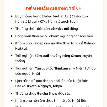
ĐIỂM NHẤN CHƯƠNG TRÌNH
Bay thẳng hàng không Vietjet Air ( 1 kiện 20kg
hành lý kí gửi + 07kg hành lý xách tay )
Thưởng thức đặc sản
bò Kobe nổi tiếng
Công viên Oishi Park
: chiêm ngưỡng các loại hoa
Khám phá vẻ đẹp của
núi Phú Sĩ và làng cổ Oshino
Hakkai
.
Trải nghiệm
tắm suối khoáng nóng Onsen
truyền
thống
Trải nghiệm
Tàu cao tốc Shinkansen
– Niềm tự hào
của người Nhật
Lịch trình đủ các thành phố lớn của Nhật Bản:
Osaka, Kyoto, Nagoya, Tokyo
Thưởng thức
Geisha Show
đặc sắc
Khám phá nền ẩm thực tinh tế của Nhật Bản