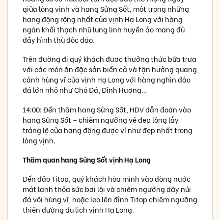
giữa lòng vịnh và hang Sửng Sốt, một trong những
hang động rộng nhất của vịnh Hạ Long với hàng
ngàn khối thạch nhũ lung linh huyền ảo mang đủ
đầy hình thù độc đáo.
Trên đường đi quý khách được thưởng thức bữa trưa
với các món ăn đặc sản biển cả và tận hưởng quang
cảnh hùng vĩ của vịnh Hạ Long với hàng nghìn đảo
đá lớn nhỏ như Chó Đá, Đỉnh Hương…
14:00: Đến thăm hang Sửng Sốt, HDV dẫn đoàn vào
hang Sửng Sốt – chiêm ngưỡng vẻ đẹp lộng lẫy
tráng lệ của hang động được ví như đẹp nhất trong
lòng vịnh.
Thăm quan hang Sửng Sốt vịnh Hạ Long
Đến đảo Titop, quý khách hòa mình vào dòng nước
mát lạnh thỏa sức bơi lội và chiêm ngưỡng dãy núi
đá vôi hùng vĩ, hoặc leo lên đỉnh Titop chiêm ngưỡng
thiên đường du lịch vịnh Hạ Long.