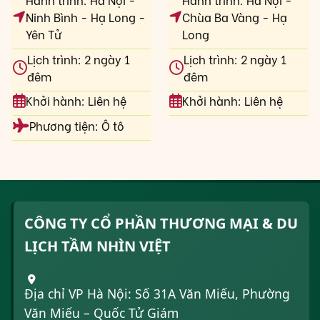
Ninh Bình - Hạ Long -
Chùa Ba Vàng - Hạ
Yên Tử
Long
Lịch trình: 2 ngày 1
Lịch trình: 2 ngày 1
đêm
đêm
Khởi hành: Liên hệ
Khởi hành: Liên hệ
Phương tiện: Ô tô
CÔNG TY CỔ PHẦN THƯƠNG MẠI & DU
LỊCH TẦM NHÌN VIỆT
Địa chỉ VP Hà Nội: Số 31A Văn Miếu, Phường
Văn Miếu – Quốc Tử Giám