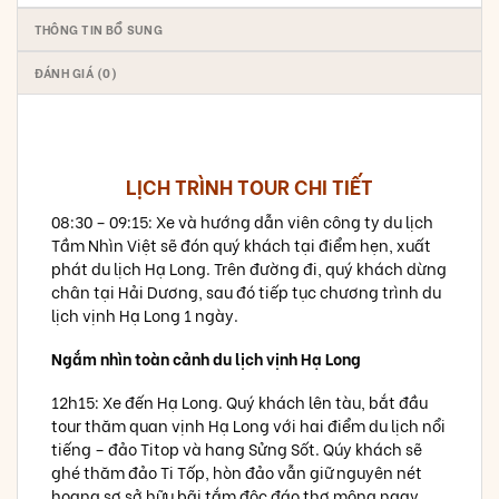
THÔNG TIN BỔ SUNG
ĐÁNH GIÁ (0)
LỊCH TRÌNH TOUR CHI TIẾT
08:30 – 09:15: Xe và hướng dẫn viên công ty du lịch
Tầm Nhìn Việt sẽ đón quý khách tại điểm hẹn, xuất
phát du lịch Hạ Long. Trên đường đi, quý khách dừng
chân tại Hải Dương, sau đó tiếp tục chương trình du
lịch vịnh Hạ Long 1 ngày.
Ngắm nhìn toàn cảnh du lịch vịnh Hạ Long
12h15: Xe đến Hạ Long. Quý khách lên tàu, bắt đầu
tour thăm quan vịnh Hạ Long với hai điểm du lịch nổi
tiếng – đảo Titop và hang Sửng Sốt. Qúy khách sẽ
ghé thăm đảo Ti Tốp, hòn đảo vẫn giữ nguyên nét
hoang sơ sở hữu bãi tắm độc đáo thơ mộng ngay