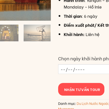
Hành trình
: Yangon – 
Mandalay – Hồ Inle
Thời gian
: 6 ngày
Điểm xuất phát/ Kết t
Khởi hành:
Liên hệ
Chọn ngày khởi hành ph
NHẬN TƯ VẤN TOUR
Danh mục:
Du Lịch Nước Ngoài
Myanmar