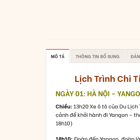
MÔ TẢ
THÔNG TIN BỔ SUNG
ĐÁN
Lịch Trình Chi 
NGÀY 01: HÀ NỘI – YANGO
Chiều:
13h20 Xe ô tô của Du Lịch 
cảnh để khởi hành đi Yangon – t
18h10)
18h10:
Đoàn đến Yangon, đoàn là