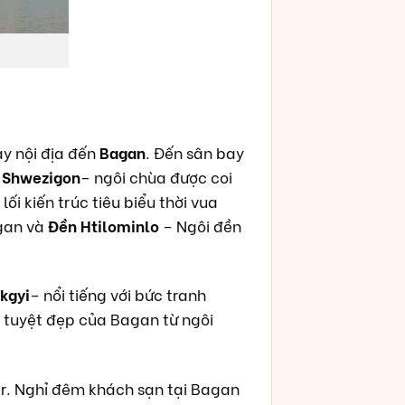
ay nội địa đến
Bagan
. Đến sân bay
 Shwezigon
– ngôi chùa được coi
 lối kiến trúc tiêu biểu thời vua
agan và
Đền Htilominlo
– Ngôi đền
kgyi
– nổi tiếng với bức tranh
 tuyệt đẹp của Bagan từ ngôi
r. Nghỉ đêm khách sạn tại Bagan