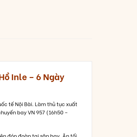
Hồ Inle – 6 Ngày
ốc tế Nội Bài. Làm thủ tục xuất
 chuyến bay VN 957 (16h50 –
n đón đoàn tại sân bay, Ăn tối