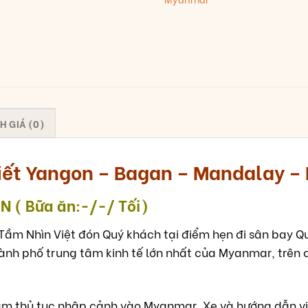
H GIÁ (0)
Tiết Yangon – Bagan – Mandalay – 
N ( Bữa ăn:-/-/ Tối)
Tầm Nhìn Việt đón Quý khách tại điểm hẹn đi sân bay Qu
hành phố trung tâm kinh tế lớn nhất của Myanmar, trên
m thủ tục nhập cảnh vào Myanmar. Xe và hướng dẫn viê