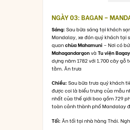
NGÀY 03: BAGAN – MANDA
Sáng:
Sau bữa sáng tại khách sạn
Mandalay, xe đón quý khách tại 
quan
chùa Mahamuni
– Nơi có b
Mahagandargon
và
Tu viện Baga
dựng năm 1782 với 1.700 cây gỗ t
tằm. Ăn trưa
Chiều:
Sau bữa trưa quý khách ti
được coi là biểu trưng của mẫu 
nhất của thế giới bao gồm 729 p
toàn cảnh thành phố Mandalay đẹ
Tối:
Ăn tối tại nhà hàng Thái. Ng