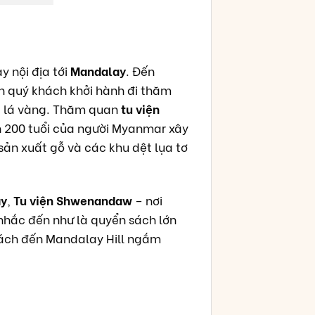
y nội địa tới
Mandalay
. Đến
n quý khách khởi hành đi thăm
g lá vàng. Thăm quan
tu viện
 200 tuổi của người Myanmar xây
sản xuất gỗ và các khu dệt lụa tơ
ay
,
Tu viện Shwenandaw
– nơi
nhắc đến như là quyển sách lớn
khách đến Mandalay Hill ngắm