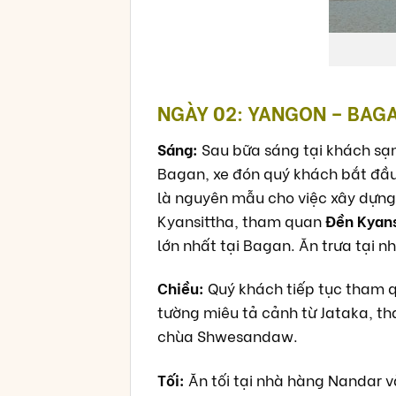
NGÀY 02: YANGON – BAGA
Sáng:
Sau bữa sáng tại khách sạn
Bagan, xe đón quý khách bắt đầ
là nguyên mẫu cho việc xây dựn
Kyansittha, tham quan
Đền Kyan
lớn nhất tại Bagan. Ăn trưa tại 
Chiều:
Quý khách tiếp tục tham 
tường miêu tả cảnh từ Jataka, 
chùa Shwesandaw.
Tối:
Ăn tối tại nhà hàng Nandar 