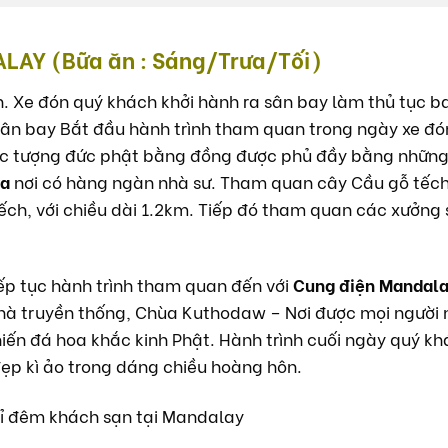
LAY (Bữa ăn : Sáng/Trưa/Tối)
. Xe đón quý khách khởi hành ra sân bay làm thủ tục ba
sân bay Bắt đầu hành trình tham quan trong ngày xe đó
ức tượng đức phật bằng đồng được phủ đầy bằng nhữn
ya
nơi có hàng ngàn nhà sư. Tham quan cây Cầu gỗ tếch
ếch, với chiều dài 1.2km. Tiếp đó tham quan các xưởng 
ếp tục hành trình tham quan đến với
Cung điện Mandal
nhà truyền thống, Chùa Kuthodaw – Nơi được mọi người 
hiến đá hoa khắc kinh Phật. Hành trình cuối ngày quý 
p kì ảo trong dáng chiều hoàng hôn.
hỉ đêm khách sạn tại Mandalay