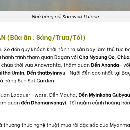
Nhà hàng nổi Karaweik Palace
N (Bữa ăn : Sáng/Trưa/Tối)
. Xe đón quý khách khởi hành ra sân bay làm thủ tục b
u hành trình tham quan Bagan với
Chợ Nyaung Oo
,
Chùa
g chùa thời vua Anawrahta, thăm quan
Đền Ananda
– với
sitha Umin
,
Đền thatbyinnyu
– Ngôi đền cao nhất tại B
nhà hàng Sun Set Garden
quan Lacquer –ware, Đền Mauha,
Đền Myinkaba Gubyau
tham quan
đền Dhamanyangyi
. Tối ngắm cảnh hoàng hôn
và thưởng thức nghệ thuật múa rối đặc sắc của Myanma