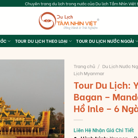
Chuyên trang du lịch trong nước của Du lịch Tầm Nhìn Việt t
ƯỚC
TOUR DU LỊCH THEO LOẠI
TOUR DU LỊCH NƯỚC NGOÀI
Trang chủ
/
Du Lịch Nước Ng
Lịch Myanmar
Tour Du Lịch: 
Bagan – Mand
Hồ Inle – 6 Ng