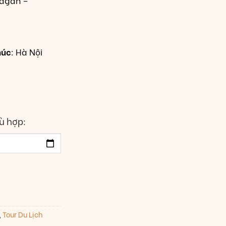
Bagan –
húc
: Hà Nội
ù hợp:
,
Tour Du Lịch