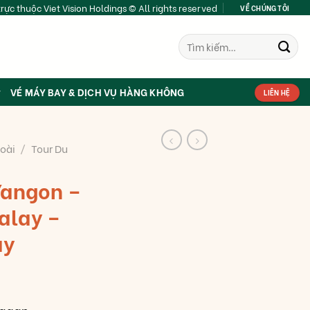
rực thuộc Viet Vision Holdings © All rights reserved
VỀ CHÚNG TÔI
Tìm
kiếm:
VÉ MÁY BAY & DỊCH VỤ HÀNG KHÔNG
LIÊN HỆ
oài
/
Tour Du
Yangon –
alay –
ày