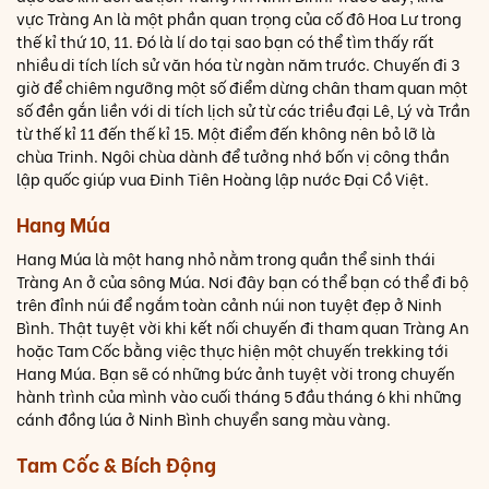
vực Tràng An là một phần quan trọng của cố đô Hoa Lư trong
thế kỉ thứ 10, 11. Đó là lí do tại sao bạn có thể tìm thấy rất
nhiều di tích lích sử văn hóa từ ngàn năm trước. Chuyến đi 3
giờ để chiêm ngưỡng một số điểm dừng chân tham quan một
số đền gắn liền với di tích lịch sử từ các triều đại Lê, Lý và Trần
từ thế kỉ 11 đến thế kỉ 15. Một điểm đến không nên bỏ lỡ là
chùa Trinh. Ngôi chùa dành để tưởng nhớ bốn vị công thần
lập quốc giúp vua Đinh Tiên Hoàng lập nước Đại Cồ Việt.
Hang Múa
Hang Múa là một hang nhỏ nằm trong quần thể sinh thái
Tràng An ở của sông Múa. Nơi đây bạn có thể bạn có thể đi bộ
trên đỉnh núi để ngắm toàn cảnh núi non tuyệt đẹp ở Ninh
Bình. Thật tuyệt vời khi kết nối chuyến đi tham quan Tràng An
hoặc Tam Cốc bằng việc thực hiện một chuyến trekking tới
Hang Múa. Bạn sẽ có những bức ảnh tuyệt vời trong chuyến
hành trình của mình vào cuối tháng 5 đầu tháng 6 khi những
cánh đồng lúa ở Ninh Bình chuyển sang màu vàng.
Tam Cốc & Bích Động