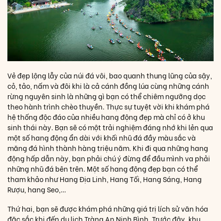
Vẻ đẹp lộng lẫy của núi đá vôi, bao quanh thung lũng của sậy,
cỏ, tảo, nấm và đôi khi là cả cánh đồng lúa cùng những cánh
rừng nguyên sinh là những gì bạn có thể chiêm ngưỡng dọc
theo hành trình chèo thuyền. Thực sự tuyệt vời khi khám phá
hệ thống độc đáo của nhiều hang động đẹp mà chỉ có ở khu
sinh thái này. Bạn sẽ có một trải nghiệm đáng nhớ khi lẻn qua
một số hang động ẩn dài với khối nhũ đá đầy màu sắc và
măng đá hình thành hàng triệu năm. Khi đi qua những hang
động hấp dẫn này, bạn phải chú ý đừng để đầu mình va phải
những nhũ đá bên trên. Một số hang động đẹp bạn có thể
tham khảo như Hang Địa Linh, Hang Tối, Hang Sáng, Hang
Rượu, hang Seo,…
Thứ hai, bạn sẽ được khám phá những giá trị lích sử văn hóa
đặc sắc khi đến du lịch Tràng An Ninh Bình. Trước đây, khu