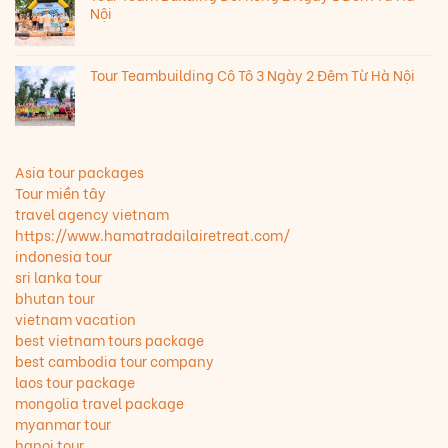
Nội
Tour Teambuilding Cô Tô 3 Ngày 2 Đêm Từ Hà Nội
Asia tour packages
Tour miền tây
travel agency vietnam
https://www.hamatradailairetreat.com/
indonesia tour
sri lanka tour
bhutan tour
vietnam vacation
best vietnam tours package
best cambodia tour company
laos tour package
mongolia travel package
myanmar tour
hanoi tour