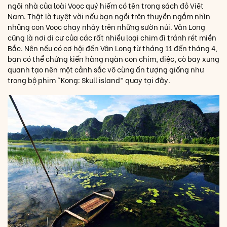
ngôi nhà của loài Voọc quý hiếm có tên trong sách đỏ Việt
Nam. Thật là tuyệt vời nếu bạn ngồi trên thuyền ngắm nhìn
những con Voọc chạy nhảy trên những sườn núi. Vân Long
cũng là nơi di cư của các rất nhiều loại chim đi tránh rét miền
Bắc. Nên nếu có cơ hội đến Vân Long từ tháng 11 đến tháng 4,
bạn có thể chứng kiến hàng ngàn con chim, diệc, cò bay xung
quanh tạo nên một cảnh sắc vô cùng ấn tượng giống như
trong bộ phim “Kong: Skull island” quay tại đây.