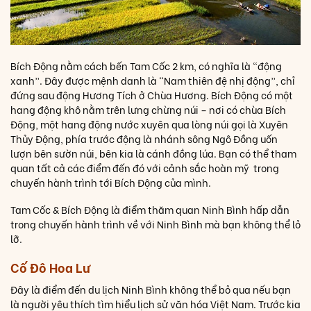
Bích Động nằm cách bến Tam Cốc 2 km, có nghĩa là “động
xanh”. Đây được mệnh danh là “Nam thiên đệ nhị động”, chỉ
đứng sau động Hương Tích ở Chùa Hương. Bích Động có một
hang động khô nằm trên lưng chừng núi – nơi có chùa Bích
Động, một hang động nước xuyên qua lòng núi gọi là Xuyên
Thủy Động, phía trước động là nhánh sông Ngô Đồng uốn
lượn bên sườn núi, bên kia là cánh đồng lúa. Bạn có thể tham
quan tất cả các điểm đến đó với cảnh sắc hoàn mỹ trong
chuyến hành trình tới Bích Động của mình.
Tam Cốc & Bích Động là điểm thăm quan Ninh Bình hấp dẫn
trong chuyến hành trình về với Ninh Bình mà bạn không thể lỏ
lỡ.
Cố Đô Hoa Lư
Đây là điểm đến du lịch Ninh Bình không thể bỏ qua nếu bạn
là người yêu thích tìm hiểu lịch sử văn hóa Việt Nam. Trước kia