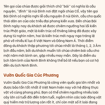
Tên gọi của chùa được giải thích chữ “bái” có nghĩa là cầu
nguyện, “đính” là núi Đính nơi đặt ngôi chùa Cổ, vậy tên gọi
Bái Đính có nghĩa nghi lễ cầu nguyện ở núi Đính, cầu cho quốc
thái dân an của các triều đại phong kiến xưa. Đến chùa Bái
Đính ngày nay du khách sẽ được chiêm ngưỡng hai lối kiến
trúc Phật giáo, một là kiến trúc cổ thiêng liêng đã được xây
dựng từ nghìn năm, hai là kiến trúc mới nguy nga tráng lệ
phá vỡ nhiều kỉ lục ở Việt Nam và Đông Nam Á. Thời điểm
đông du khách thập phương tới chùa nhất là tháng 1, 2, 3 Âm
lịch đầu năm, bởi du khách muốn tới chùa chiêm bái cầu cho
một năm mới bình an, gặp nhiều may mắn. Đây là điểm du
lịch tâm linh của Ninh Bình không thể bỏ lỡ nếu bạn có cơ hộ
đến du lịch Ninh Bình.
Vườn Quốc Gia Cúc Phương
Vườn Quốc Gia Cúc Phương là công viên quốc gia lớn nhất và
được bảo tồn tốt nhất ở Việt Nam hiện nay với hệ động thực
vật vô cùng phong phú. Bạn có thể chiêm ngưỡng nhiều loài
cây lớn có tuổi đời đến trăm tuổi, ngắm nhìn các loài động vật
quý hiếm mà trữ lượng còn rất ít, chỉ còn một số ít loài đang