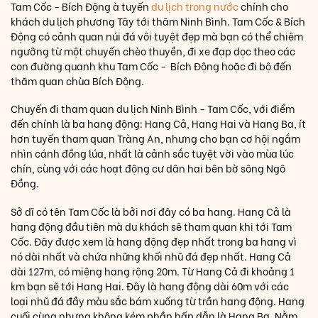
Tam Cốc - Bích Động à tuyến
du lịch trong nước
chính cho
khách du lịch phương Tây tới thăm Ninh Bình. Tam Cốc & Bích
Động có cảnh quan núi đá vôi tuyệt đẹp mà bạn có thể chiêm
ngưỡng từ một chuyến chèo thuyền, đi xe đạp dọc theo các
con đường quanh khu Tam Cốc - Bích Động hoặc đi bộ đến
thăm quan chùa Bích Động.
Chuyến đi tham quan du lịch Ninh Bình - Tam Cốc, với điểm
đến chính là ba hang động: Hang Cả, Hang Hai và Hang Ba, ít
hơn tuyến tham quan Tràng An, nhưng cho bạn cơ hội ngắm
nhìn cánh đồng lúa, nhất là cảnh sắc tuyệt vời vào mùa lúc
chín, cùng với các hoạt động cư dân hai bên bờ sông Ngô
Đồng.
Sở dĩ có tên Tam Cốc là bởi nơi đây có ba hang. Hang Cả là
hang động đầu tiên mà du khách sẽ tham quan khi tới Tam
Cốc. Đây được xem là hang động đẹp nhất trong ba hang vì
nó dài nhất và chứa những khối nhũ đá đẹp nhất. Hang Cả
dài 127m, có miệng hang rộng 20m. Từ Hang Cả đi khoảng 1
km bạn sẽ tới Hang Hai. Đây là hang động dài 60m với các
loại nhũ đá đầy màu sắc bám xuống từ trần hang động. Hang
cuối cùng nhưng không kém phần hấp dẫn là Hang Ba. Nằm