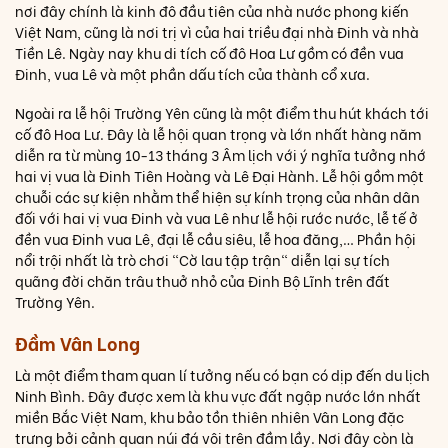
nơi đây chính là kinh đô đầu tiên của nhà nước phong kiến
Việt Nam, cũng là nơi trị vì của hai triều đại nhà Đinh và nhà
Tiền Lê. Ngày nay khu di tích cố đô Hoa Lư gồm có đền vua
Đinh, vua Lê và một phần dấu tích của thành cổ xưa.
Ngoài ra lễ hội Trường Yên cũng là một điểm thu hút khách tới
cố đô Hoa Lư. Đây là lễ hội quan trọng và lớn nhất hàng năm
diễn ra từ mùng 10-13 tháng 3 Âm lịch với ý nghĩa tưởng nhớ
hai vị vua là Đinh Tiên Hoàng và Lê Đại Hành. Lễ hội gồm một
chuỗi các sự kiện nhằm thể hiện sự kính trọng của nhân dân
đối với hai vị vua Đinh và vua Lê như lễ hội rước nước, lễ tế ở
đền vua Đinh vua Lê, đại lễ cầu siêu, lễ hoa đăng,… Phần hội
nổi trội nhất là trò chơi "Cờ lau tập trận" diễn lại sự tích
quãng đời chăn trâu thuở nhỏ của Đinh Bộ Lĩnh trên đất
Trường Yên.
Đầm Vân Long
Là một điểm tham quan lí tưởng nếu có bạn có dịp đến du lịch
Ninh Bình. Đây được xem là khu vực đất ngập nước lớn nhất
miền Bắc Việt Nam, khu bảo tồn thiên nhiên Vân Long đặc
trưng bởi cảnh quan núi đá vôi trên đầm lầy. Nơi đây còn là