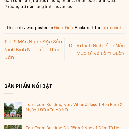
đến xanh lam, nâu đất, hồng phấn… khiến bức tranh Cúc
Phương trở nên lung linh, huyền ảo.
This entry was posted in
Điểm Đến
. Bookmark the
permalink
.
Top 9 Món Ngon Đặc Sản
Đi Du Lịch Ninh Bình Nên
Ninh Bình Nổi Tiếng Hấp
Mua Gì Về Làm Quà?
Dẫn
SẢN PHẨM NỔI BẬT
Tour Team Building Ivory Villas & Resort Hòa Bình 2
Ngày 1 Đêm Từ Hà Nội
Tour Team Building Đồi Rồng 2 Ngày 1 Đêm Từ Hà