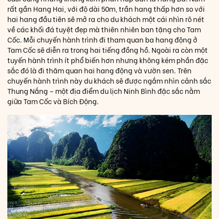
rất gần Hang Hai, với độ dài 50m, trần hang thấp hơn so với
hai hang đầu tiên sẽ mở ra cho du khách một cái nhìn rõ nét
về các khối đá tuyệt đẹp mà thiên nhiên ban tặng cho Tam
Cốc. Mỗi chuyến hành trình đi tham quan ba hang động ở
Tam Cốc sẽ diễn ra trong hai tiếng đồng hồ. Ngoài ra còn một
tuyến hành trình ít phổ biến hơn nhưng không kém phần đặc
sắc đó là đi thăm quan hai hang động và vườn sen. Trên
chuyến hành trình này du khách sẽ được ngắm nhìn cảnh sắc
Thung Nắng – một địa điểm du lịch Ninh Bình đặc sắc nằm
giữa Tam Cốc và Bích Động.