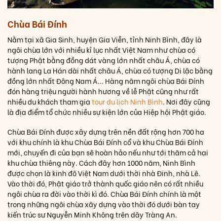
Chùa Bái Đính
Nằm tại xã Gia Sinh, huyện Gia Viễn, tỉnh Ninh Bình, đây là
ngôi chùa lớn với nhiều kỉ lục nhất Việt Nam như chùa có
tượng Phật bằng đồng dát vàng lớn nhất châu Á, chùa có
hành lang La Hán dài nhất châu Á, chùa có tượng Di lặc bằng
đồng lớn nhất Đông Nam Á... Hàng năm ngôi chùa Bái Đính
đón hàng triệu người hành hương về lễ Phật cũng như rất
nhiều du khách tham gia
tour du lịch Ninh Bình
. Nơi đây cũng
là địa điểm tổ chức nhiều sự kiện lớn của Hiệp hội Phật giáo.
Chùa Bái Đính được xây dựng trên nền đất rộng hơn 700 ha
với khu chính là khu Chùa Bái Đính cổ và khu Chùa Bái Đính
mới, chuyến đi của bạn sẽ hoàn hảo nếu như tới thăm cả hai
khu chùa thiêng này. Cách đây hơn 1000 năm, Ninh Bình
được chọn là kinh đô Việt Nam dưới thời nhà Đinh, nhà Lê.
Vào thời đó, Phật giáo trở thành quốc giáo nên có rất nhiều
ngôi chùa ra đời vào thời kì đó. Chùa Bái Đính chính là một
trong những ngôi chùa xây dựng vào thời đó dưới bàn tay
kiến trúc sư Nguyễn Minh Không trên dãy Tràng An.