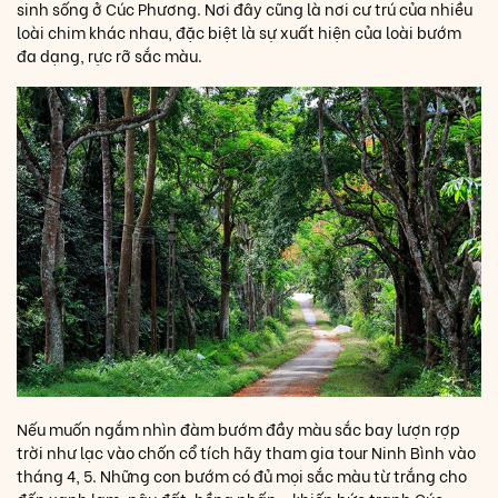
sinh sống ở Cúc Phương. Nơi đây cũng là nơi cư trú của nhiều
loài chim khác nhau, đặc biệt là sự xuất hiện của loài bướm
đa dạng, rực rỡ sắc màu.
Nếu muốn ngắm nhìn đàm bướm đầy màu sắc bay lượn rợp
trời như lạc vào chốn cổ tích hãy tham gia tour Ninh Bình vào
tháng 4, 5. Những con bướm có đủ mọi sắc màu từ trắng cho