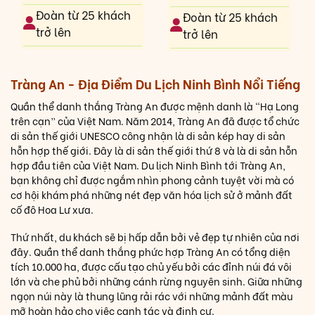
Đoàn từ 25 khách
Đoàn từ 25 khách
trở lên
trở lên
Tràng An - Địa Điểm Du Lịch Ninh Bình Nổi Tiếng
Quần thể danh thắng Tràng An được mệnh danh là “Hạ Long
trên cạn” của Việt Nam. Năm 2014, Tràng An đã được tổ chức
di sản thế giới UNESCO công nhận là di sản kép hay di sản
hỗn hợp thế giới. Đây là di sản thế giới thứ 8 và là di sản hỗn
hợp đầu tiên của Việt Nam. Du lịch Ninh Bình tới Tràng An,
bạn không chỉ được ngắm nhìn phong cảnh tuyệt vời mà có
cơ hội khám phá những nét đẹp văn hóa lịch sử ở mảnh đất
cố đô Hoa Lư xưa.
Thứ nhất, du khách sẽ bị hấp dẫn bởi vẻ đẹp tự nhiên của nơi
đây. Quần thể danh thắng phức hợp Tràng An có tổng diện
tích 10.000 ha, được cấu tạo chủ yếu bởi các đỉnh núi đá vôi
lớn và che phủ bởi những cánh rừng nguyên sinh. Giữa những
ngọn núi này là thung lũng rải rác với những mảnh đất màu
mỡ hoàn hảo cho việc canh tác và định cư.