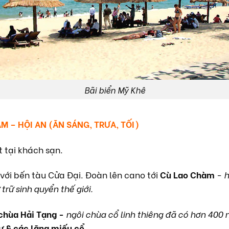
Bãi biển Mỹ Khê
M – HỘI AN (ĂN SÁNG, TRƯA, TỐI)
 tại khách sạn.
với bến tàu Cửa Đại. Đoàn lên cano tới
Cù Lao Chàm
-
h
rữ sinh quyển thế giới.
chùa Hải Tạng -
ngôi chùa cổ linh thiêng đã có hơn 400 
ư & các lăng miếu cổ
.