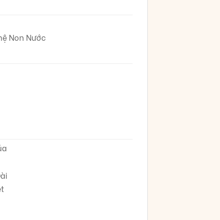
hệ Non Nước
úa
ài
t