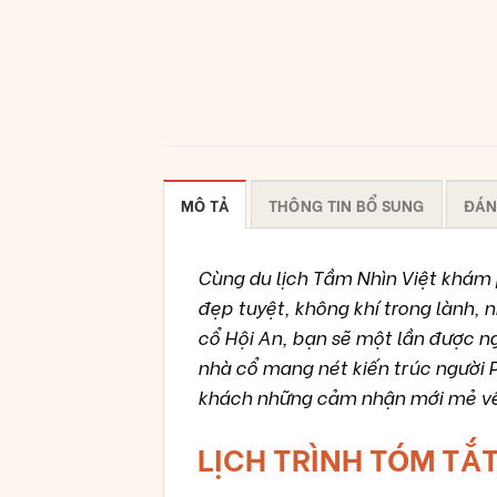
MÔ TẢ
THÔNG TIN BỔ SUNG
ĐÁN
Cùng du lịch Tầm Nhìn Việt khám 
đẹp tuyệt, không khí trong lành,
cổ Hội An, bạn sẽ một lần được n
nhà cổ mang nét kiến trúc người 
khách những cảm nhận mới mẻ về 
LỊCH TRÌNH TÓM TẮ