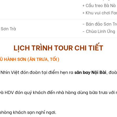
+ Cầu treo Bà Nà
+ Khu vui chơi Fa
- Bán đảo Sơn Tr
 Sơn Trà
- Chùa Linh Ứng
LỊCH TRÌNH TOUR CHI TIẾT
GŨ HÀNH SƠN (ĂN TRƯA, TỐI)
Nhìn Việt đón đoàn tại điểm hẹn ra
sân bay Nội Bài
, đo
và HDV đón quý khách đến nhà hàng dùng bữa trưa với
hòng khách sạn nghỉ ngơi.