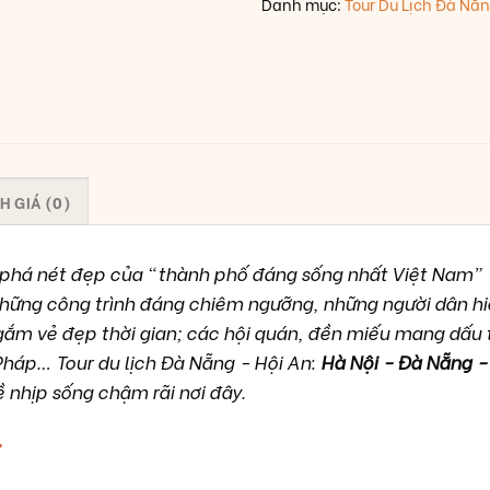
Danh mục:
Tour Du Lịch Đà Nẵn
H GIÁ (0)
phá nét đẹp của “thành phố đáng sống nhất Việt Nam” -
 những công trình đáng chiêm ngưỡng, những người dân h
gắm vẻ đẹp thời gian; các hội quán, đền miếu mang dấu 
Pháp… Tour du lịch Đà Nẵng - Hội An:
Hà Nội - Đà Nẵng -
nhịp sống chậm rãi nơi đây.
T