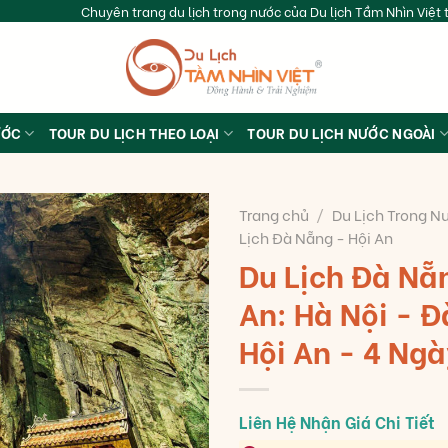
Chuyên trang du lịch trong nước của Du lịch Tầm Nhìn Việt t
ƯỚC
TOUR DU LỊCH THEO LOẠI
TOUR DU LỊCH NƯỚC NGOÀI
Trang chủ
/
Du Lịch Trong N
Lịch Đà Nẵng - Hội An
Du Lịch Đà Nẵ
An: Hà Nội - 
Hội An - 4 Ngà