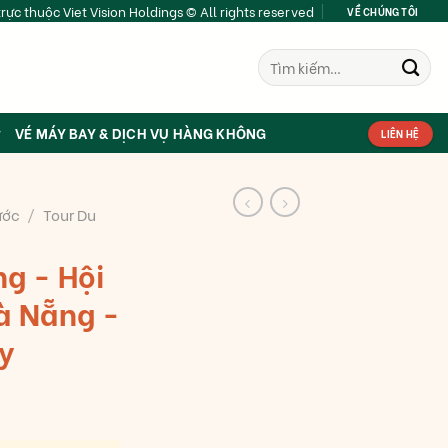
rực thuộc Viet Vision Holdings © All rights reserved
VỀ CHÚNG TÔI
Tìm
kiếm:
VÉ MÁY BAY & DỊCH VỤ HÀNG KHÔNG
LIÊN HỆ
ước
/
Tour Du
ng - Hội
Đà Nẵng -
y