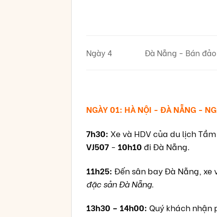
Ngày 4
Đà Nẵng - Bán đảo
NGÀY 01: HÀ NỘI - ĐÀ NẴNG - N
7h30:
Xe và HDV của du lịch Tầm 
VJ507
-
10h10
đi Đà Nẵng.
11h25:
Đến sân bay Đà Nẵng, xe 
đặc sản Đà Nẵng
.
13h30 – 14h00:
Quý khách nhận p