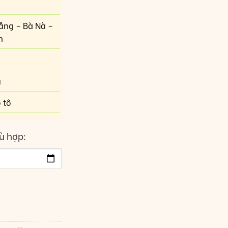
ẵng – Bà Nà –
n
u
 tô
ù hợp: