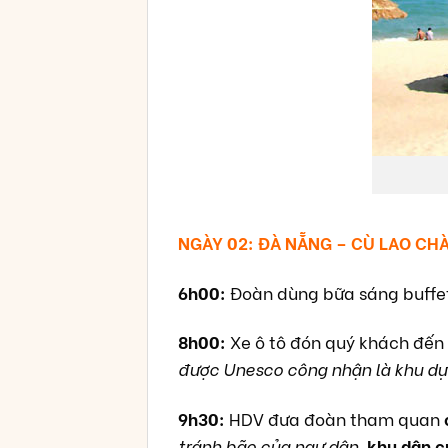
NGÀY 02: ĐÀ NẴNG – CÙ LAO CHÀ
6h00:
Đoàn dùng bữa sáng buffet
8h00:
Xe ô tô đón quý khách đến 
được Unesco công nhận là khu dự t
9h30:
HDV đưa đoàn tham quan
tránh bão của ngư dân
,
khu dân c