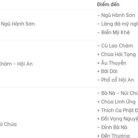
Điểm đến
- Ngũ Hành Sơn
- Ngũ Hành Sơn
- Làng đá mỹ ng
- Biển Mỹ Khê
- Cù Lao Chàm
+ Chùa Hải Tạng
+ Âu Thuyền
Chàm - Hội An
+ Bãi Dài
- Phố cổ Hội An
- Bà Nà - Núi Ch
+ Chùa Linh Ứng
+ Thích Ca Phật Đ
+ Đồi Vọng Nguyệ
úi Chúa
- Đỉnh Bà Nà
+ Đền Thượng