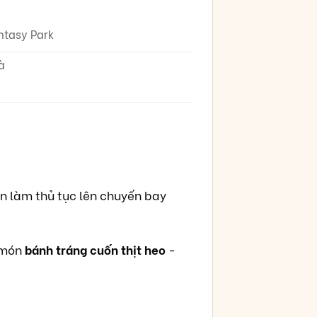
ntasy Park
à
àn làm thủ tục lên chuyến bay
 món
bánh tráng cuốn thịt heo
-