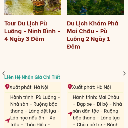
Tour Du Lịch Pù
Du Lịch Khám Phá
Luông - Ninh Bình -
Mai Châu - Pù
4 Ngày 3 Đêm
Luông 2 Ngày 1
Đêm
Xuất phát: Hà Nội
Xuất phát: Hà Nội
Hành trình: Pù Luông -
Hành trình: Mai Châu
Nhà sàn - Ruộng bậc
- Đạp xe - Đi bộ - Nhà
thang - Làng dệt lụa -
sàn dân tộc - Ruộng
Lớp học nấu ăn - Xe
bậc thang - Làng lụa
trâu - Thác Hiêu -
- Chèo bè tre - Bánh