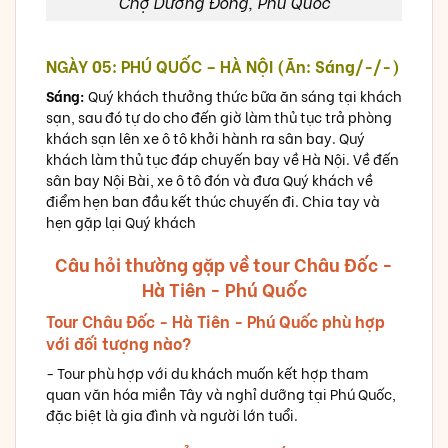
Chợ Dương Đông, Phú Quốc
NGÀY 05: PHÚ QUỐC – HÀ NỘI (Ăn: Sáng/-/-)
Sáng:
Quý khách thưởng thức bữa ăn sáng tại khách
sạn, sau đó tự do cho đến giờ làm thủ tục trả phòng
khách sạn lên xe ô tô khởi hành ra sân bay. Quý
khách làm thủ tục đáp chuyến bay về Hà Nội. Về đến
sân bay Nội Bài, xe ô tô đón và đưa Quý khách về
điểm hẹn ban đầu kết thúc chuyến đi. Chia tay và
hẹn gặp lại Quý khách
Câu hỏi thường gặp về tour Châu Đốc -
Hà Tiên - Phú Quốc
Tour Châu Đốc - Hà Tiên - Phú Quốc phù hợp
với đối tượng nào?
- Tour phù hợp với du khách muốn kết hợp tham
quan văn hóa miền Tây và nghỉ dưỡng tại Phú Quốc,
đặc biệt là gia đình và người lớn tuổi.