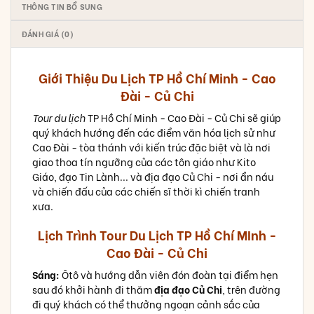
THÔNG TIN BỔ SUNG
ĐÁNH GIÁ (0)
Giới Thiệu Du Lịch TP Hồ Chí Minh - Cao
Đài - Củ Chi
Tour du lịch
TP Hồ Chí Minh - Cao Đài - Củ Chi sẽ giúp
quý khách hướng đến các điểm văn hóa lịch sử như
Cao Đài - tòa thánh với kiến trúc đặc biệt và là nơi
giao thoa tín ngưỡng của các tôn giáo như Kito
Giáo, đạo Tin Lành... và địa đạo Củ Chi - nơi ẩn náu
và chiến đấu của các chiến sĩ thời kì chiến tranh
xưa.
Lịch Trình Tour Du Lịch TP Hồ Chí MInh -
Cao Đài - Củ Chi
Sáng:
Ôtô và hướng dẫn viên đón đoàn tại điểm hẹn
sau đó khởi hành đi thăm
địa đạo Củ Chi
, trên đường
đi quý khách có thể thưởng ngoạn cảnh sắc của