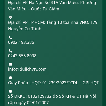
Địa chỉ VP Hà Nội: Số 31A Văn Miếu, Phường
Văn Miếu – Quốc Tử Giám
Địa chỉ VP TP.HCM: Tầng 10 tòa nhà VNO, 179
Nguyễn Cư Trinh
0902.193.386
0243.555.8038
info@dulichvtv.com
Giấy Phép LHQT: 01-239/2023/TCDL – GPLHQT
Số ĐKKD: 0102129732 do Sở KH & ĐT Hà Nội
cấp ngày 02/01/2007