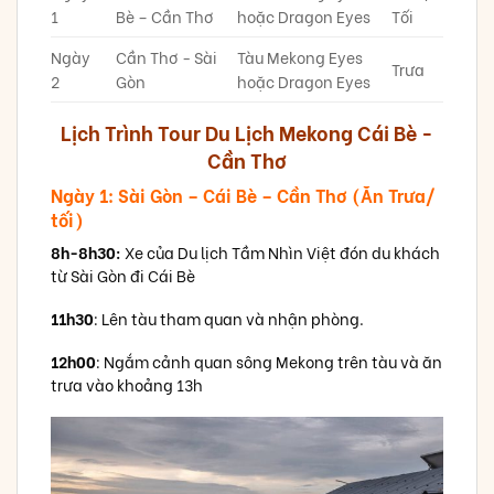
1
Bè – Cần Thơ
hoặc Dragon Eyes
Tối
Ngày
Cần Thơ - Sài
Tàu Mekong Eyes
Trưa
2
Gòn
hoặc Dragon Eyes
Lịch Trình Tour Du Lịch Mekong Cái Bè -
Cần Thơ
Ngày 1: Sài Gòn – Cái Bè – Cần Thơ (Ăn Trưa/
tối)
8h-8h30:
Xe của Du lịch Tầm Nhìn Việt đón du khách
từ Sài Gòn đi Cái Bè
11h30
: Lên tàu tham quan và nhận phòng.
12h00
: Ngắm cảnh quan sông Mekong trên tàu và ăn
trưa vào khoảng 13h