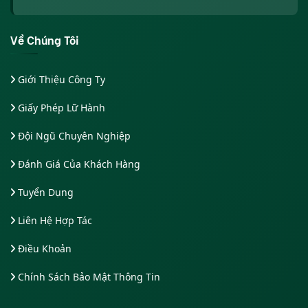
Về Chúng Tôi
Giới Thiệu Công Ty
Giấy Phép Lữ Hành
Đội Ngũ Chuyên Nghiệp
Đánh Giá Của Khách Hàng
Tuyển Dụng
Liên Hệ Hợp Tác
Điều Khoản
Chính Sách Bảo Mật Thông Tin