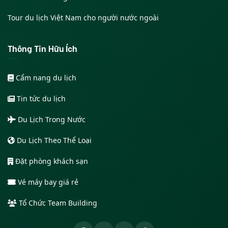
Tour du lịch Việt Nam cho người nước ngoài
Thông Tin Hữu Ích
Cẩm nang du lịch
Tin tức du lịch
Du Lịch Trong Nước
Du Lịch Theo Thể Loại
Đặt phòng khách sạn
Vé máy bay giá rẻ
Tổ Chức Team Building