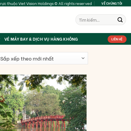
rực thuộc Viet Vision Holdings © All rights reserved
VỀ CHÚNG TÔI
Tìm
kiếm:
VÉ MÁY BAY & DỊCH VỤ HÀNG KHÔNG
LIÊN HỆ