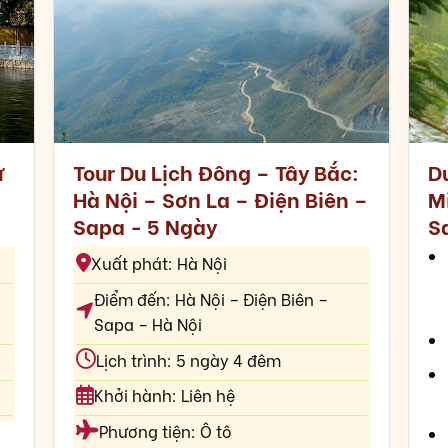
ử
Tour Du Lịch Đông – Tây Bắc:
Du
Hà Nội – Sơn La – Điện Biên –
Mi
Sapa - 5 Ngày
S
Xuất phát: Hà Nội
Điểm đến: Hà Nội – Điện Biên –
Sapa – Hà Nội
Lịch trình: 5 ngày 4 đêm
Khởi hành: Liên hệ
Phương tiện: Ô tô