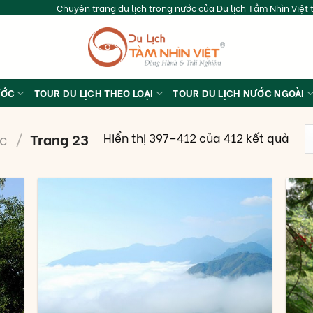
Chuyên trang du lịch trong nước của Du lịch Tầm Nhìn Việt t
ƯỚC
TOUR DU LỊCH THEO LOẠI
TOUR DU LỊCH NƯỚC NGOÀI
Hiển thị 397–412 của 412 kết quả
ớc
/
Trang 23