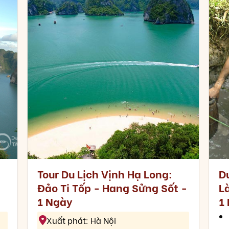
Tour Du Lịch Vịnh Hạ Long:
Du
Đảo Ti Tốp - Hang Sửng Sốt -
L
1 Ngày
1
Xuất phát: Hà Nội