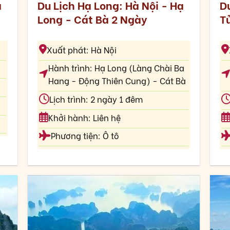
ạ
Du Lịch Hạ Long: Hà Nội - Hạ
Du
Long - Cát Bà 2 Ngày
T
Xuất phát: Hà Nội
Hành trình: Hạ Long (Làng Chài Ba
Hang - Động Thiên Cung) - Cát Bà
Lịch trình: 2 ngày 1 đêm
Khởi hành: Liên hệ
Phương tiện: Ô tô