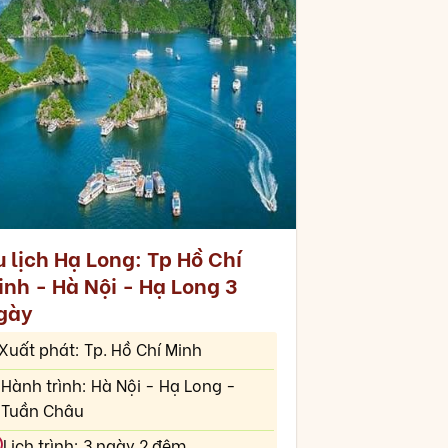
 lịch Hạ Long: Tp Hồ Chí
inh - Hà Nội - Hạ Long 3
gày
Xuất phát: Tp. Hồ Chí Minh
Hành trình: Hà Nội - Hạ Long -
Tuần Châu
Lịch trình: 3 ngày 2 đêm