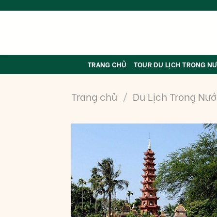
Skip
to
content
TRANG CHỦ
TOUR DU LỊCH TRONG N
Trang chủ
/
Du Lịch Trong Nư