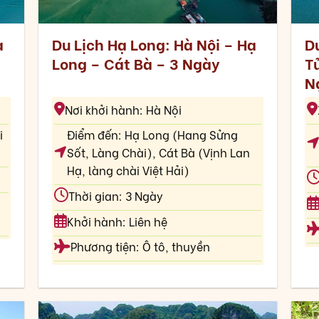
ạ
Du Lịch Hạ Long: Hà Nội – Hạ
D
Long – Cát Bà – 3 Ngày
T
N
Nơi khởi hành: Hà Nội
i
Điểm đến: Hạ Long (Hang Sửng
Sốt, Làng Chài), Cát Bà (Vịnh Lan
Hạ, làng chài Việt Hải)
Thời gian: 3 Ngày
Khởi hành: Liên hệ
Phương tiện: Ô tô, thuyền