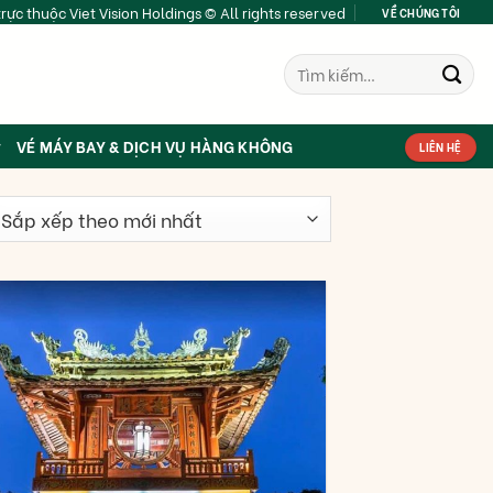
rực thuộc Viet Vision Holdings © All rights reserved
VỀ CHÚNG TÔI
Tìm
kiếm:
VÉ MÁY BAY & DỊCH VỤ HÀNG KHÔNG
LIÊN HỆ