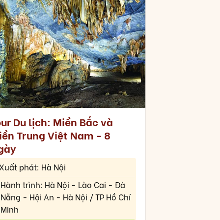
ur Du lịch: Miền Bắc và
iền Trung Việt Nam - 8
gày
Xuất phát: Hà Nội
Hành trình: Hà Nội - Lào Cai - Đà
Nẵng - Hội An - Hà Nội / TP Hồ Chí
Minh