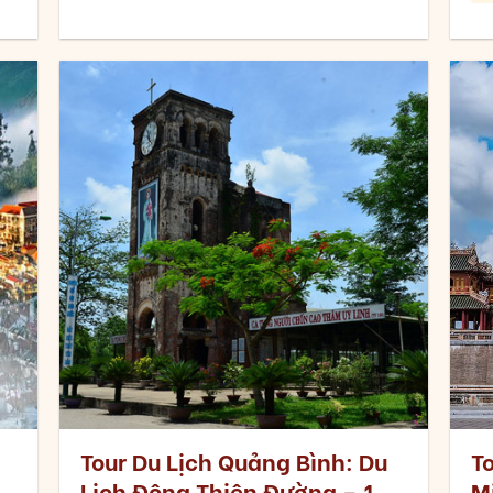
Tour Du Lịch Quảng Bình: Du
T
Lịch Động Thiên Đường – 1
M