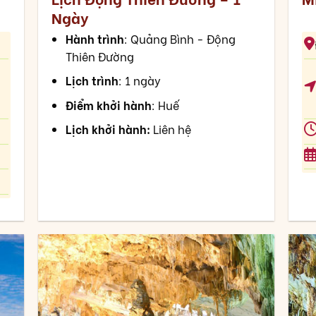
Ngày
Hành trình
: Quảng Bình - Động
Thiên Đường
Lịch trình
: 1 ngày
Điểm khởi hành
: Huế
Lịch khởi hành:
Liên hệ