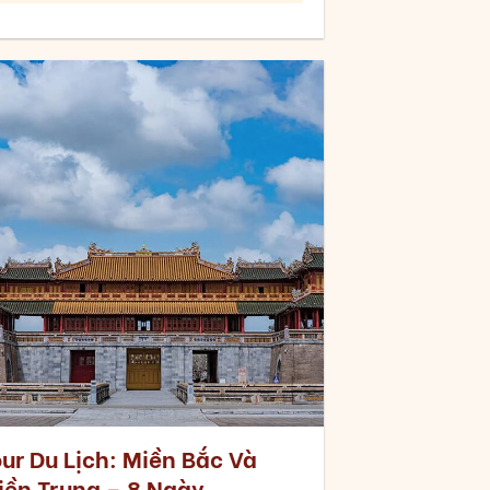
our Du Lịch: Miền Bắc Và
iền Trung – 8 Ngày