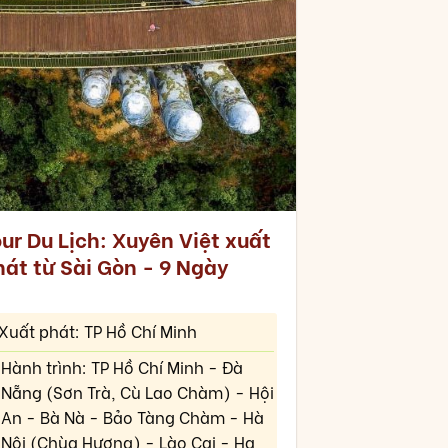
ur Du Lịch: Xuyên Việt xuất
hát từ Sài Gòn - 9 Ngày
Xuất phát: TP Hồ Chí Minh
Hành trình: TP Hồ Chí Minh - Đà
Nẵng (Sơn Trà, Cù Lao Chàm) - Hội
An - Bà Nà - Bảo Tàng Chàm - Hà
Nội (Chùa Hương) - Lào Cai - Hạ