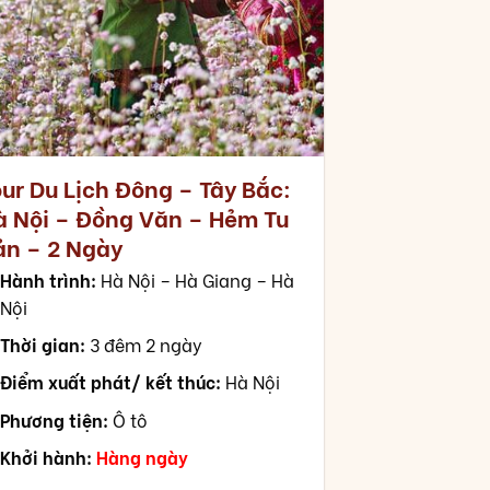
our Du Lịch Đông – Tây Bắc:
à Nội – Đồng Văn – Hẻm Tu
ản – 2 Ngày
Hành trình:
Hà Nội – Hà Giang – Hà
Nội
Thời gian:
3 đêm 2 ngày
Điểm xuất phát/ kết thúc:
Hà Nội
Phương tiện:
Ô tô
Khởi hành:
Hàng ngày