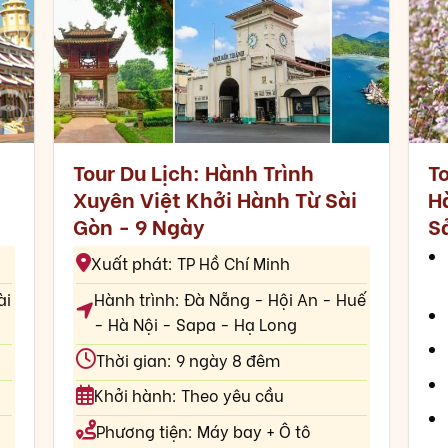
Tour Du Lịch: Hành Trình
T
Xuyên Việt Khởi Hành Từ Sài
H
Gòn - 9 Ngày
S
Xuất phát: TP Hồ Chí Minh
ài
Hành trình: Đà Nẵng - Hội An - Huế
- Hà Nội - Sapa - Hạ Long
Thời gian: 9 ngày 8 đêm
Khởi hành: Theo yêu cầu
Phương tiện: Máy bay + Ô tô