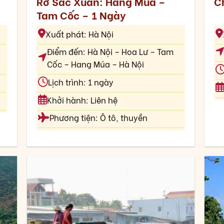
Rỡ Sắc Xuân: Hang Múa –
C
Tam Cốc – 1 Ngày
Xuất phát: Hà Nội
h
Điểm đến: Hà Nội – Hoa Lư – Tam
Cốc – Hang Múa – Hà Nội
Lịch trình: 1 ngày
Khởi hành: Liên hệ
Phương tiện: Ô tô, thuyền