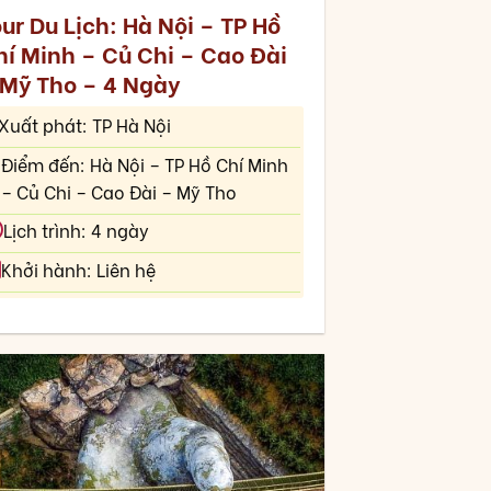
ur Du Lịch: Hà Nội – TP Hồ
hí Minh – Củ Chi – Cao Đài
 Mỹ Tho – 4 Ngày
Xuất phát: TP Hà Nội
Điểm đến: Hà Nội – TP Hồ Chí Minh
– Củ Chi – Cao Đài – Mỹ Tho
Lịch trình: 4 ngày
Khởi hành: Liên hệ