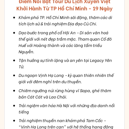
Điểm Nổi Bật Tour Du Lịch Xuyên Việt
Khởi Hành Từ TP Hồ Chí Minh - 19 Ngày
Khám phá TP. Hồ Chí Minh sôi động, thăm các di
tích lịch sử & trải nghiệm Địa đạo Củ Chi.
Dạo bước trong phố cổ Hội An - Di sản văn hoá
thế giới với nét đẹp trầm mặc. Tham quan Cố đô
Huế với Hoàng thành và các lăng tẩm triều
Nguyễn.
Tận hưởng sự tĩnh lặng và an yên tại Legacy Yên
Tử.
Du ngoạn Vịnh Hạ Long - kỳ quan thiên nhiên thế
giới với đêm nghỉ trên du thuyền.
Chiêm ngưỡng núi rừng hùng vĩ Sapa, ghé thăm
bản Cát Cát và Lao Chải.
Trải ngiệm văn hóa Hà Nội với những địa danh nổi
tiếng
Trải nghiệm thuyền nan khám phá Tam Cốc -
“Vịnh Hạ Long trên cạn” với hệ thống hang động