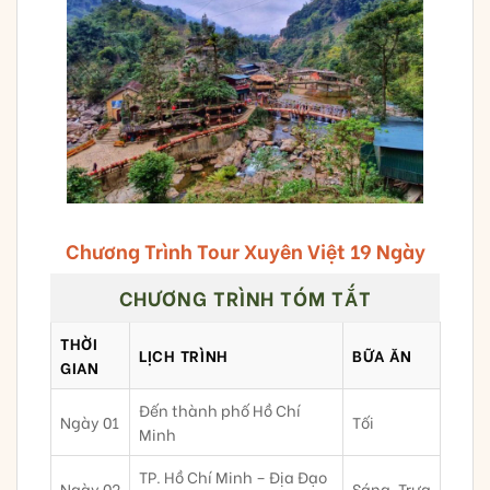
Chương Trình Tour Xuyên Việt 19 Ngày
CHƯƠNG TRÌNH TÓM TẮT
THỜI
LỊCH TRÌNH
BỮA ĂN
GIAN
Đến thành phố Hồ Chí
Ngày 01
Tối
Minh
TP. Hồ Chí Minh – Địa Đạo
Ngày 02
Sáng, Trưa