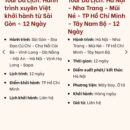
trình xuyên Việt
- Nha Trang - Mũi
khởi hành từ Sài
Né - TP Hồ Chí Minh
Gòn – 12 Ngày
- Tây Nam Bộ - 12
Ngày
Hành trình
: Sài Gòn - Địa
Hành trình:
Hà Nội - Nha
Đạo Củ Chi - Chợ Nổi Cái
Trang - Mũi Né - TP Hồ Chí
Bè - Vĩnh Long - Đà Nẵng
Minh - Tây Nam Bộ
- Hội An - Hà Nội - Vịnh Hạ
Thời gian:
12 ngày
Long - Sapa
Điểm xuất phát/ kết thúc
:
Lịch trình
: 12 ngày
Hà Nội
Điểm khởi hành
: TP Hồ Chí
Phương tiện:
Máy bay, Ô tô
Minh
Khởi hành:
Hàng ngày
Lịch khởi hành:
Liên hệ
Giá từ:
Liên hệ