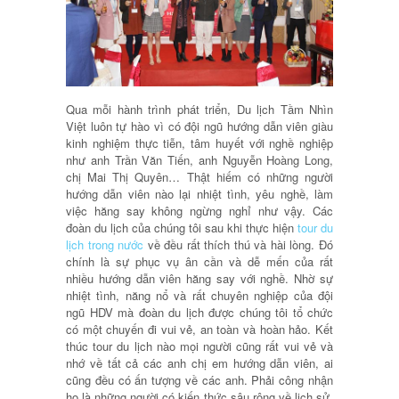
Qua mỗi hành trình phát triển, Du lịch Tầm Nhìn
Việt luôn tự hào vì có đội ngũ hướng dẫn viên giàu
kinh nghiệm thực tiễn, tâm huyết với nghề nghiệp
như anh Trần Văn Tiến, anh Nguyễn Hoàng Long,
chị Mai Thị Quyên… Thật hiếm có những người
hướng dẫn viên nào lại nhiệt tình, yêu nghề, làm
việc hăng say không ngừng nghỉ như vậy. Các
đoàn du lịch của chúng tôi sau khi thực hiện
tour du
lịch trong nước
về đều rất thích thú và hài lòng. Đó
chính là sự phục vụ ân cần và dễ mến của rất
nhiều hướng dẫn viên hăng say với nghề. Nhờ sự
nhiệt tình, năng nổ và rất chuyên nghiệp của đội
ngũ HDV mà đoàn du lịch được chúng tôi tổ chức
có một chuyến đi vui vẻ, an toàn và hoàn hảo. Kết
thúc tour du lịch nào mọi người cũng rất vui vẻ và
nhớ về tất cả các anh chị em hướng dẫn viên, ai
cũng đều có ấn tượng về các anh. Phải công nhận
họ là những người có kiến thức sâu rộng về lịch sử,