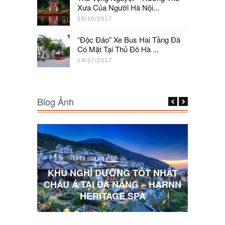
Xưa Của Người Hà Nội...
05/10/2017
“Độc Đáo” Xe Bus Hai Tầng Đã
Có Mặt Tại Thủ Đô Hà ...
14/07/2017
Blog Ảnh
Ảnh
 NHẤT
KHU NGHỈ DƯỠNG TỐT NHẤT
 HARNN
CHÂU Á TẠI ĐÀ NẴNG – HARNN
10 BỨ
HERITAGE SPA