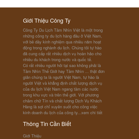
Giới Thiệu Công Ty
Công Ty Du Lịch Tầm Nhìn Việt là một trong
những công ty du lịch hàng đầu ở Việt Nam,
với bề dầy kinh nghiệm qua nhiều năm hoạt
động trong nghành du lịch. Chúng tôi tự hào
đã cung cấp rất nhiều dịch vụ hoàn hảo cho
nhiều du khách trong nước và quốc tế.
Có rất nhiều người hỏi tại sao không phải là
Tầm Nhìn Thế Giới hay Tầm Nhìn ... thật đơn
giản chúng ta là người Việt Nam, tự hào là
người Việt và khẳng định chất lượng dịch vụ
của du lịch Việt Nam ngang tầm các nước
trong khu vực và trên thế giới. Với phương
châm chữ Tín và chất lượng Dịch Vụ Khách
Hàng là sợi chỉ xuyên suốt cho công việc
kinh doanh du lịch của công ty...
xem chi tiết
Thông Tin Cần Biết
Giới Thiệu