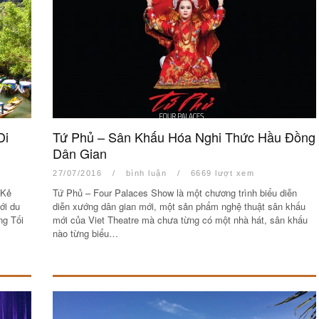
Di
Tứ Phủ – Sân Khấu Hóa Nghi Thức Hầu Đồng
Dân Gian
27/07/2016
/
bình luận
/
6669 lượt xem
 Kẻ
Tứ Phủ – Four Palaces Show là một chương trình biểu diễn
ới du
diễn xướng dân gian mới, một sản phẩm nghệ thuật sân khấu
ng Tối
mới của Viet Theatre mà chưa từng có một nhà hát, sân khấu
nào từng biểu…