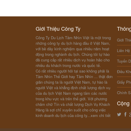
Giới Thiệu Công Ty
Thông
Công Ty Du Lịch Tầm Nhìn Việt là một trong
Giới Thi
những công ty du lịch hàng đầu ở Việt Nam,
với bề dầy kinh nghiệm qua nhiều năm hoạt
Liên Hệ
động trong nghành du lịch. Chúng tôi tự hào
đã cung cấp rất nhiều dịch vụ hoàn hảo cho
Tuyển 
nhiều du khách trong nước và quốc tế.
Có rất nhiều người hỏi tại sao không phải là
Điều Kh
Tầm Nhìn Thế Giới hay Tầm Nhìn ... thật đơn
giản chúng ta là người Việt Nam, tự hào là
Giấy Ph
người Việt và khẳng định chất lượng dịch vụ
Chính S
của du lịch Việt Nam ngang tầm các nước
trong khu vực và trên thế giới. Với phương
Cộng 
châm chữ Tín và chất lượng Dịch Vụ Khách
Hàng là sợi chỉ xuyên suốt cho công việc
kinh doanh du lịch của công ty...
xem chi tiết