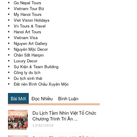
Go Nepal Tours
Vietnam Tour Biz
My Hanoi Tours
Viet Vision Holidays
Vn Tours & Travel
Hanoi Art Tours
Vietnam Visa
Nguyen Art Gallery
Nguyên Mộc Decor
Chân Sắt Hairpin
Luxury Decor
Sự Kiện & Team Building
Công ty du lịch
Du lịch sinh thái
Đất nền Bình Châu Xuyên Mộc
Bài Mới
Đọc Nhiều
Bình Luận
Du Lịch Tầm Nhìn Việt Tổ Chức
Chương Trình Tri Ân ...
13/02/2018