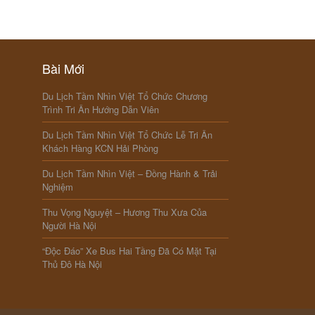
Bài Mới
Du Lịch Tầm Nhìn Việt Tổ Chức Chương
Trình Tri Ân Hướng Dẫn Viên
Du Lịch Tầm Nhìn Việt Tổ Chức Lễ Tri Ân
Khách Hàng KCN Hải Phòng
Du Lịch Tầm Nhìn Việt – Đồng Hành & Trải
Nghiệm
Thu Vọng Nguyệt – Hương Thu Xưa Của
Người Hà Nội
“Độc Đáo” Xe Bus Hai Tầng Đã Có Mặt Tại
Thủ Đô Hà Nội