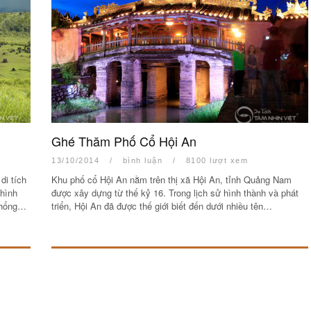
Ghé Thăm Phố Cổ Hội An
13/10/2014
/
bình luận
/
8100 lượt xem
di tích
Khu phố cổ Hội An nằm trên thị xã Hội An, tỉnh Quảng Nam
 hình
được xây dựng từ thế kỷ 16. Trong lịch sử hình thành và phát
 khổng…
triển, Hội An đã được thế giới biết đến dưới nhiều tên…