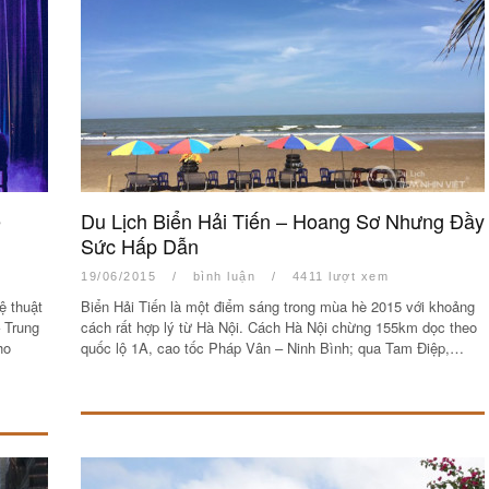
ệ
Du Lịch Biển Hải Tiến – Hoang Sơ Nhưng Đầy
Sức Hấp Dẫn
19/06/2015
/
bình luận
/
4411 lượt xem
ệ thuật
Biển Hải Tiến là một điểm sáng trong mùa hè 2015 với khoảng
 Trung
cách rất hợp lý từ Hà Nội. Cách Hà Nội chừng 155km dọc theo
ho
quốc lộ 1A, cao tốc Pháp Vân – Ninh Bình; qua Tam Điệp,…