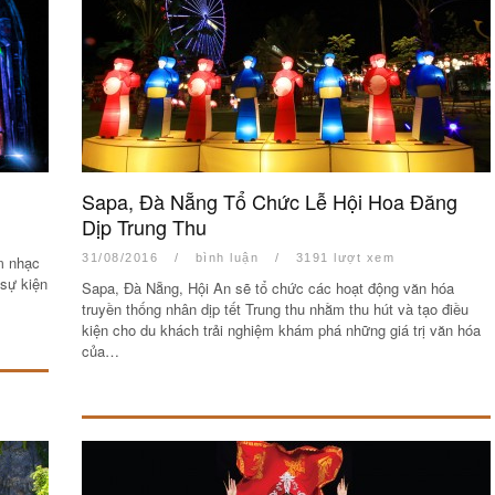
Sapa, Đà Nẵng Tổ Chức Lễ Hội Hoa Đăng
Dịp Trung Thu
31/08/2016
/
bình luận
/
3191 lượt xem
m nhạc
 sự kiện
Sapa, Đà Nẵng, Hội An sẽ tổ chức các hoạt động văn hóa
truyền thống nhân dịp tết Trung thu nhằm thu hút và tạo điều
kiện cho du khách trải nghiệm khám phá những giá trị văn hóa
của…