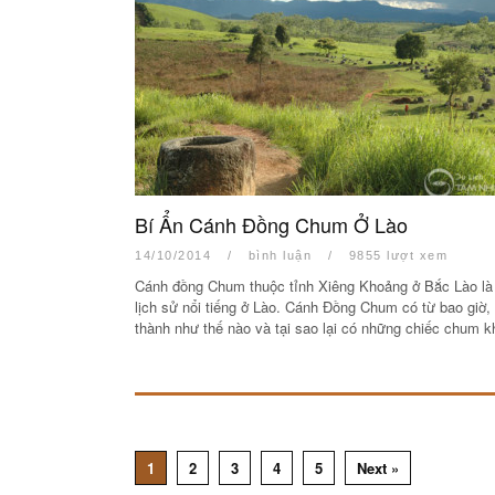
Bí Ẩn Cánh Đồng Chum Ở Lào
14/10/2014
/
bình luận
/
9855 lượt xem
Cánh đồng Chum thuộc tỉnh Xiêng Khoảng ở Bắc Lào là 
lịch sử nổi tiếng ở Lào. Cánh Đồng Chum có từ bao giờ,
thành như thế nào và tại sao lại có những chiếc chum
1
2
3
4
5
Next »