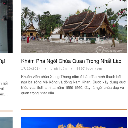
Ảnh
KHU NGHỈ DƯỠNG TỐT NHẤ
CHÂU Á TẠI ĐÀ NẴNG – HAR
HERITAGE SPA
ại
Khám Phá Ngôi Chùa Quan Trọng Nhất Lào
17/10/2014
/
bình luận
/
5697 lượt xem
Khuôn viên chùa Xieng Thong nằm ở bán đảo hình thành bởi
ngã ba sông Mê Kông và dòng Nam Khan. Được xây dựng dưới
h nổi
triều vua Setthathirat năm 1559-1560, đây là ngôi chùa đẹp và
với
quan trọng nhất của…
việc…