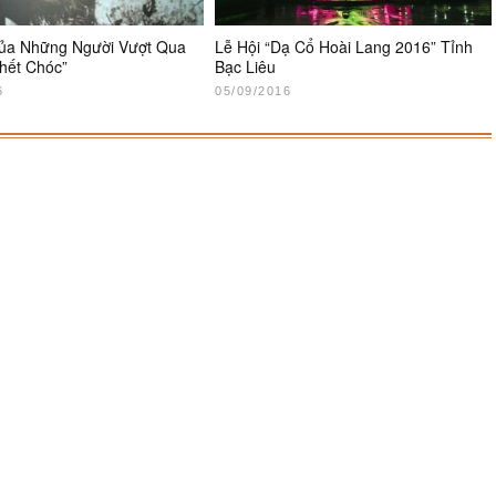
ủa Những Người Vượt Qua
Lễ Hội “Dạ Cổ Hoài Lang 2016” Tỉnh
Chết Chóc”
Bạc Liêu
6
05/09/2016