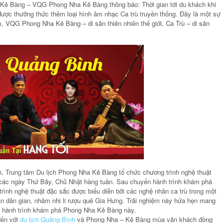
 Kẻ Bàng – VQG Phong Nha Kẻ Bàng thông báo: Thời gian tới du khách khi
ược thưởng thức thêm loại hình âm nhạc Ca trù truyền thống. Đây là một sự
m, VQG Phong Nha Kẻ Bàng – di sản thiên nhiên thế giới, Ca Trù – di sản
h, Trung tâm Du lịch Phong Nha Kẻ Bàng tổ chức chương trình nghệ thuật
 các ngày Thứ Bảy, Chủ Nhật hàng tuần. Sau chuyến hành trình khám phá
rình nghệ thuật đặc sắc được biểu diễn bởi các nghệ nhân ca trù trong một
n dân gian, nhâm nhi li rượu quê Gia Hưng. Trải nghiệm này hứa hẹn mang
n hành trình khám phá Phong Nha Kẻ Bàng này.
đến với
du lịch Quảng Bình
và Phong Nha – Kẻ Bàng mùa vãn khách đồng