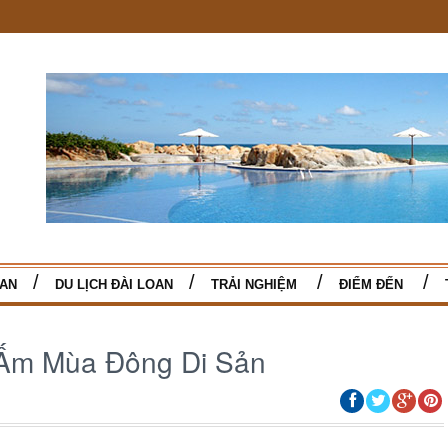
TAN
DU LỊCH ĐÀI LOAN
TRẢI NGHIỆM
ĐIỂM ĐẾN
 Ấm Mùa Đông Di Sản