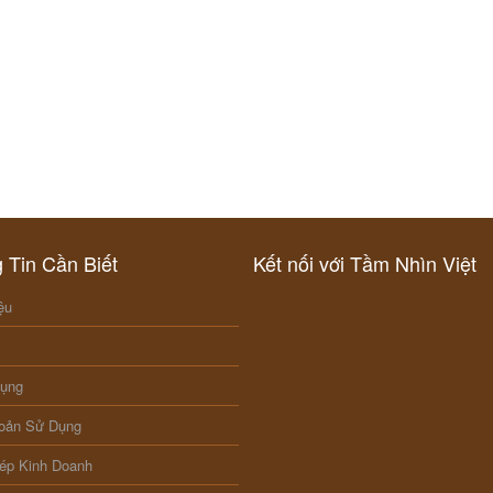
Ảnh
KHU NGHỈ DƯỠNG TỐT NHẤ
CHÂU Á TẠI ĐÀ NẴNG – HAR
HERITAGE SPA
 Tin Cần Biết
Kết nối với Tầm Nhìn Việt
ệu
Dụng
oản Sử Dụng
ép Kinh Doanh