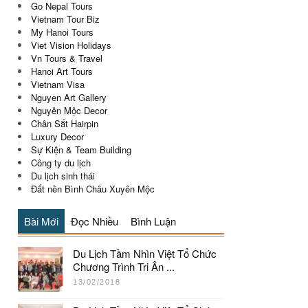
Go Nepal Tours
Vietnam Tour Biz
My Hanoi Tours
Viet Vision Holidays
Vn Tours & Travel
Hanoi Art Tours
Vietnam Visa
Nguyen Art Gallery
Nguyên Mộc Decor
Chân Sắt Hairpin
Luxury Decor
Sự Kiện & Team Building
Công ty du lịch
Du lịch sinh thái
Đất nền Bình Châu Xuyên Mộc
Bài Mới
Đọc Nhiều
Bình Luận
Du Lịch Tầm Nhìn Việt Tổ Chức
Chương Trình Tri Ân ...
13/02/2018