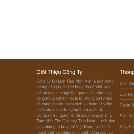
Giới Thiệu Công Ty
Thông
Công Ty Du Lịch Tầm Nhìn Việt là một trong
Giới Thi
những công ty du lịch hàng đầu ở Việt Nam,
với bề dầy kinh nghiệm qua nhiều năm hoạt
Liên Hệ
động trong nghành du lịch. Chúng tôi tự hào
đã cung cấp rất nhiều dịch vụ hoàn hảo cho
Tuyển 
nhiều du khách trong nước và quốc tế.
Có rất nhiều người hỏi tại sao không phải là
Điều Kh
Tầm Nhìn Thế Giới hay Tầm Nhìn ... thật đơn
giản chúng ta là người Việt Nam, tự hào là
Giấy Ph
người Việt và khẳng định chất lượng dịch vụ