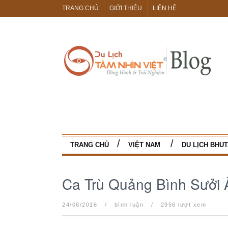
TRANG CHỦ
GIỚI THIỆU
LIÊN HỆ
TRANG CHỦ
VIỆT NAM
DU LỊCH BHU
Ca Trù Quảng Bình Sưởi
24/08/2016
/
bình luận
/
2956 lượt xem