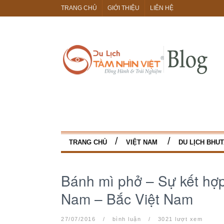
TRANG CHỦ
GIỚI THIỆU
LIÊN HỆ
TRANG CHỦ
VIỆT NAM
DU LỊCH BHU
Bánh mì phở – Sự kết hợ
Nam – Bắc Việt Nam
27/07/2016
/
bình luận
/
3021 lượt xem