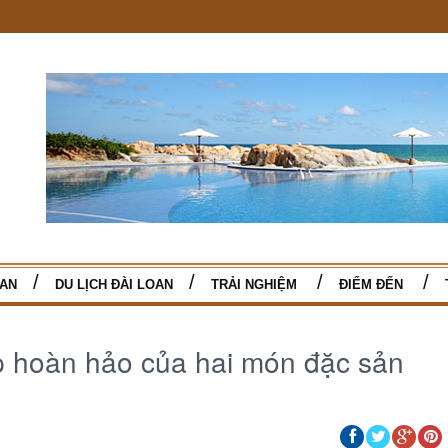
TAN
DU LỊCH ĐÀI LOAN
TRẢI NGHIỆM
ĐIỂM ĐẾN
p hoàn hảo của hai món đặc sản