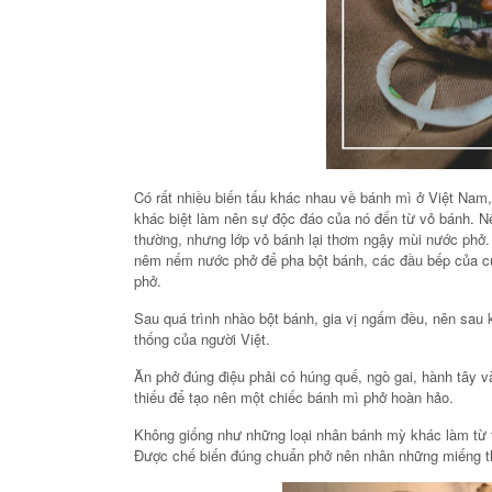
Có rất nhiều biến tấu khác nhau về bánh mì ở Việt Nam
khác biệt làm nên sự độc đáo của nó đến từ vỏ bánh. N
thường, nhưng lớp vỏ bánh lại thơm ngậy mùi nước phở. M
nêm nếm nước phở để pha bột bánh, các đầu bếp của c
phở.
Sau quá trình nhào bột bánh, gia vị ngấm đều, nên sau
thống của người Việt.
Ăn phở đúng điệu phải có húng quế, ngò gai, hành tây v
thiếu để tạo nên một chiếc bánh mì phở hoàn hảo.
Không giống như những loại nhân bánh mỳ khác làm từ t
Được chế biến đúng chuẩn phở nên nhân những miếng th