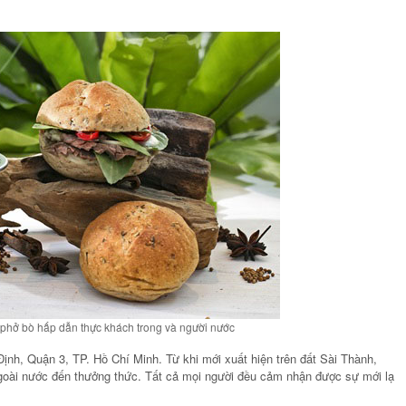
Ảnh
KHU NGHỈ DƯỠNG TỐT NHẤ
CHÂU Á TẠI ĐÀ NẴNG – HAR
HERITAGE SPA
 phở bò hấp dẫn thực khách trong và người nước
nh, Quận 3, TP. Hồ Chí Minh. Từ khi mới xuất hiện trên đất Sài Thành,
ngoài nước đến thưởng thức. Tất cả mọi người đều cảm nhận được sự mới lạ