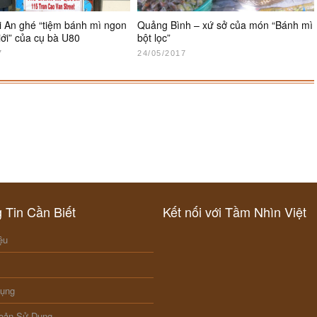
ội An ghé “tiệm bánh mì ngon
Quảng Bình – xứ sở của món “Bánh mì
iới” của cụ bà U80
bột lọc”
7
24/05/2017
 Tin Cần Biết
Kết nối với Tầm Nhìn Việt
ệu
Dụng
oản Sử Dụng