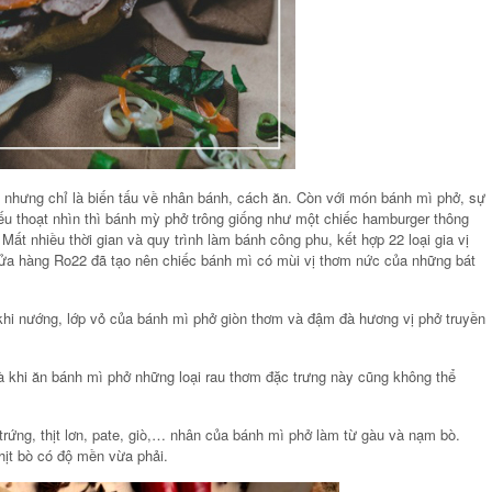
, nhưng chỉ là biến tấu về nhân bánh, cách ăn. Còn với món bánh mì phở, sự
ếu thoạt nhìn thì bánh mỳ phở trông giống như một chiếc hamburger thông
ất nhiều thời gian và quy trình làm bánh công phu, kết hợp 22 loại gia vị
ửa hàng Ro22 đã tạo nên chiếc bánh mì có mùi vị thơm nức của những bát
 khi nướng, lớp vỏ của bánh mì phở giòn thơm và đậm đà hương vị phở truyền
à khi ăn bánh mì phở những loại rau thơm đặc trưng này cũng không thể
rứng, thịt lơn, pate, giò,… nhân của bánh mì phở làm từ gàu và nạm bò.
ịt bò có độ mền vừa phải.