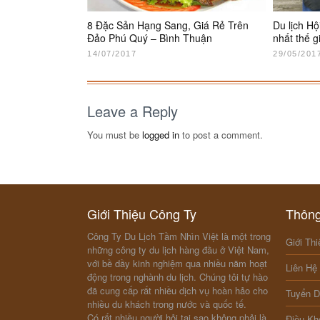
8 Đặc Sản Hạng Sang, Giá Rẻ Trên
Du lịch H
Đảo Phú Quý – Bình Thuận
nhất thế g
14/07/2017
29/05/201
Leave a Reply
You must be
logged in
to post a comment.
Giới Thiệu Công Ty
Thông
Công Ty Du Lịch Tầm Nhìn Việt là một trong
Giới Thi
những công ty du lịch hàng đầu ở Việt Nam,
với bề dầy kinh nghiệm qua nhiều năm hoạt
Liên Hệ
động trong nghành du lịch. Chúng tôi tự hào
đã cung cấp rất nhiều dịch vụ hoàn hảo cho
Tuyển 
nhiều du khách trong nước và quốc tế.
Có rất nhiều người hỏi tại sao không phải là
Điều Kh