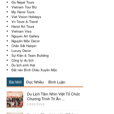
Go Nepal Tours
Vietnam Tour Biz
My Hanoi Tours
Viet Vision Holidays
Vn Tours & Travel
Hanoi Art Tours
Vietnam Visa
Nguyen Art Gallery
Nguyên Mộc Decor
Chân Sắt Hairpin
Luxury Decor
Sự Kiện & Team Building
Công ty du lịch
Du lịch sinh thái
Đất nền Bình Châu Xuyên Mộc
Bài Mới
Đọc Nhiều
Bình Luận
Du Lịch Tầm Nhìn Việt Tổ Chức
Chương Trình Tri Ân ...
13/02/2018