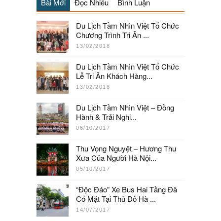
Bài Mới
Đọc Nhiều
Bình Luận
Du Lịch Tầm Nhìn Việt Tổ Chức
Chương Trình Tri Ân ...
13/02/2018
Du Lịch Tầm Nhìn Việt Tổ Chức
Lễ Tri Ân Khách Hàng...
13/02/2018
Du Lịch Tầm Nhìn Việt – Đồng
Hành & Trải Nghi...
06/10/2017
Thu Vọng Nguyệt – Hương Thu
Xưa Của Người Hà Nội...
05/10/2017
“Độc Đáo” Xe Bus Hai Tầng Đã
Có Mặt Tại Thủ Đô Hà ...
14/07/2017