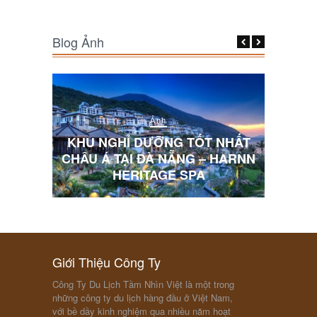
Blog Ảnh
Ảnh
 NHẤT
KHU NGHỈ DƯỠNG TỐT NHẤT
 HARNN
CHÂU Á TẠI ĐÀ NẴNG – HARNN
10 BỨ
HERITAGE SPA
Giới Thiệu Công Ty
Công Ty Du Lịch Tầm Nhìn Việt là một trong
những công ty du lịch hàng đầu ở Việt Nam,
với bề dầy kinh nghiệm qua nhiều năm hoạt