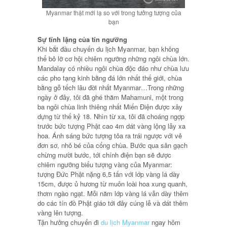
Myanmar thật mới lạ so với trong tưởng tượng của
bạn
Sự tĩnh lặng của tín ngưỡng
Khi bắt đầu chuyến du lịch Myanmar, bạn không
thể bỏ lỡ cơ hội chiêm ngưỡng những ngôi chùa lớn.
Mandalay có nhiều ngôi chùa độc đáo như chùa lưu
các pho tạng kinh bằng đá lớn nhất thế giới, chùa
bằng gỗ tếch lâu đời nhất Myanmar…Trong những
ngày ở đây, tôi đã ghé thăm Mahamuni, một trong
ba ngôi chùa linh thiêng nhất Miến Điện được xây
dựng từ thế kỷ 18. Nhìn từ xa, tôi đã choáng ngợp
trước bức tượng Phật cao 4m dát vàng lộng lẫy xa
hoa. Ánh sáng bức tượng tỏa ra trái ngược với vẻ
đơn sơ, nhỏ bé của cổng chùa. Bước qua sân gạch
chừng mười bước, tới chính điện bạn sẽ được
chiêm ngưỡng biểu tượng vàng của Myanmar:
tượng Đức Phật nặng 6,5 tấn với lớp vàng lá dày
15cm, được ủ hương từ muôn loài hoa xung quanh,
thơm ngào ngạt. Mỗi năm lớp vàng lá vẫn dày thêm
do các tín đồ Phật giáo tới đây cúng lễ và dát thêm
vàng lên tượng.
Tận hưởng chuyển đi
du lịch Myanmar
ngay hôm