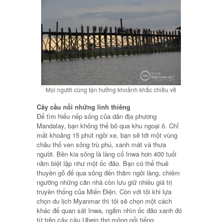
Mọi người cùng tận hưởng khoảnh khắc chiều về
Cây cầu nối những linh thiêng
Để tìm hiểu nếp sống của dân địa phương
Mandalay, bạn không thể bỏ qua khu ngoại ô. Chỉ
mất khoảng 15 phút ngồi xe, bạn sẽ tới một vùng
châu thổ ven sông trù phú, xanh mát và thưa
người. Bên kia sông là làng cổ Inwa hơn 400 tuổi
nằm biệt lập như một ốc đảo. Bạn có thể thuê
thuyền gỗ để qua sông đến thăm ngôi làng, chiêm
ngưỡng những căn nhà còn lưu giữ nhiều giá trị
truyền thống của Miến Điện. Còn với tôi khi lựa
chọn du lịch Myanmar thì tôi sẽ chọn một cách
khác để quan sát Inwa, ngắm nhìn ốc đảo xanh đó
từ trên cây cầu Ubein thơ mộng nổi tiếng.