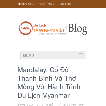
TRANG CHỦ
GIỚI THIỆU
LIÊN HỆ
MENU
Mandalay, Cố Đô
Thanh Bình Và Thơ
Mộng Với Hành Trình
Du Lịch Myanmar
25/08/2014
/
bình luận
/
2799 lượt xem