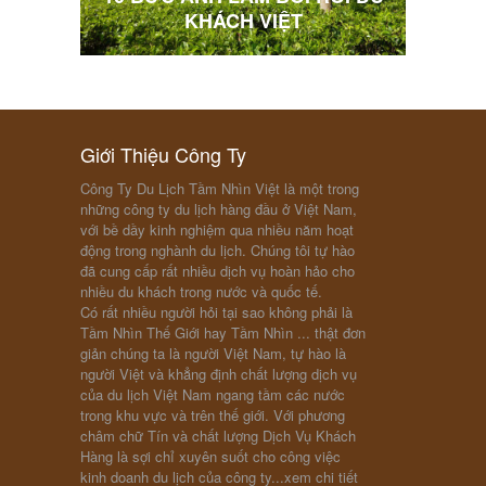
KHÁCH VIỆT
“FO
Giới Thiệu Công Ty
Công Ty Du Lịch Tầm Nhìn Việt là một trong
những công ty du lịch hàng đầu ở Việt Nam,
với bề dầy kinh nghiệm qua nhiều năm hoạt
động trong nghành du lịch. Chúng tôi tự hào
đã cung cấp rất nhiều dịch vụ hoàn hảo cho
nhiều du khách trong nước và quốc tế.
Có rất nhiều người hỏi tại sao không phải là
Tầm Nhìn Thế Giới hay Tầm Nhìn ... thật đơn
giản chúng ta là người Việt Nam, tự hào là
người Việt và khẳng định chất lượng dịch vụ
của du lịch Việt Nam ngang tầm các nước
trong khu vực và trên thế giới. Với phương
châm chữ Tín và chất lượng Dịch Vụ Khách
Hàng là sợi chỉ xuyên suốt cho công việc
kinh doanh du lịch của công ty...
xem chi tiết