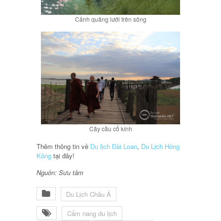
Cảnh quăng lưới trên sông
Cây cầu cổ kính
Thêm thông tin về
Du lịch Đài Loan
,
Du Lịch Hồng
Kông
tại đây!
Nguồn: Sưu tầm
Du Lịch Châu Á
Cẩm nang du lịch