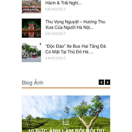
Hành & Trải Nghi...
06/10/2017
Thu Vọng Nguyệt – Hương Thu
Xưa Của Người Hà Nội...
05/10/2017
“Độc Đáo” Xe Bus Hai Tầng Đã
Có Mặt Tại Thủ Đô Hà ...
14/07/2017
Blog Ảnh
Ảnh
 NHẤT
 HARNN
10 BỨC ẢNH LÀM BỐI RỐI DU