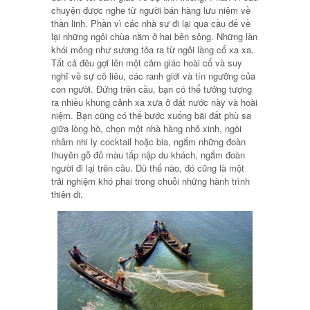
chuyện được nghe từ người bán hàng lưu niệm về
thần linh. Phần vì các nhà sư đi lại qua cầu để về
lại những ngôi chùa nằm ở hai bên sông. Những làn
khói mỏng như sương tỏa ra từ ngôi làng cổ xa xa.
Tất cả đều gợi lên một cảm giác hoài cổ và suy
nghĩ về sự cô liêu, các ranh giới và tín ngưỡng của
con người. Đứng trên cầu, bạn có thể tưởng tượng
ra nhiều khung cảnh xa xưa ở đất nước này và hoài
niệm. Bạn cũng có thể bước xuống bãi đất phù sa
giữa lòng hồ, chọn một nhà hàng nhỏ xinh, ngồi
nhâm nhi ly cocktail hoặc bia, ngắm những đoàn
thuyền gỗ đủ màu tấp nập du khách, ngắm đoàn
người đi lại trên cầu. Dù thế nào, đó cũng là một
trải nghiệm khó phai trong chuỗi những hành trình
thiên di.