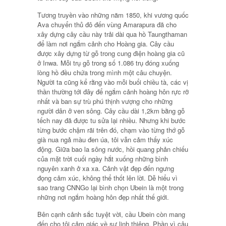
Tương truyền vào những năm 1850, khi vương quốc
Ava chuyển thủ đô đến vùng Amarapura đã cho
xây dựng cây cầu này trải dài qua hồ Taungthaman
để làm nơi ngắm cảnh cho Hoàng gia. Cây cầu
được xây dựng từ gỗ trong cung điện hoàng gia cũ
ở Inwa. Mỗi trụ gỗ trong số 1.086 trụ đóng xuống
lòng hồ đều chứa trong mình một câu chuyện.
Người ta cũng kể rằng vào mỗi buổi chiều tà, các vị
thần thường tới đây để ngắm cảnh hoàng hôn rực rỡ
nhất và ban sự trù phú thịnh vượng cho những
người dân ở ven sông. Cây cầu dài 1,2km bằng gỗ
tếch nay đã được tu sửa lại nhiều. Nhưng khi bước
từng bước chậm rãi trên đó, chạm vào từng thớ gỗ
già nua ngả màu đen úa, tôi vẫn cảm thấy xúc
động. Giữa bao la sông nước, hồi quang phản chiếu
của mặt trời cuối ngày hắt xuống những bình
nguyên xanh ở xa xa. Cảnh vật đẹp đến ngưng
đọng cảm xúc, không thể thốt lên lời. Dễ hiểu vì
sao trang CNNGo lại bình chọn Ubein là một trong
những nơi ngắm hoàng hôn đẹp nhất thế giới.
Bên cạnh cảnh sắc tuyệt vời, cầu Ubein còn mang
đến cho tôi cảm giác về sự linh thiêng. Phần vì câu