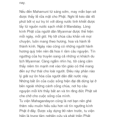
nay.
Nếu đến Mahamuni từ sáng sớm, may mắn bạn sẽ
được thấy lễ rửa mặt cho Phật. Nghi lễ kéo dài 45
phút bởi vị sư trụ trì với dòng nước tinh khiết được
lấy từ nguồn nước sạch nhất ở Mandalay. Lòng
kính Phật của người dân Myanmar được thể hiện
mỗi ngày, mỗi giờ. Họ tới chùa cầu khấn về mọi
chuyện, luôn mang theo hương, hoa và hành lễ
thành kính. Ngày nào cũng có những người hành
hương quỳ trên nền đá hoa rì rầm cầu nguyện. Tín
ngưỡng của họ truyền sang cả những vị khách du
lịch Myanmar. Càng ngắm nhìn họ, tôi càng cảm
thấy niềm tin mạnh mẽ vào tôn giáo có thể mang
đến sự thư thái cho loài người. Điều này phần nào
lý giải sự ôn hòa của người dân đất nước này.
Những bất ổn của cuộc sống hiện đại đã dừng lại ở
bên ngoài những cánh cổng chùa, nơi họ cầu
nguyện mỗi khi thấy bất an và tin rằng đức Phật sẽ
che chở cho cuộc sống của mình.
Tu viện Mahagandayon cũng là nơi bạn nên ghé
thăm nếu muốn hiểu sâu hơn về tín ngưỡng kính
Phật ở đây. Được xây dựng 90 năm trước, tu viện
hiện là trung tâm nghiên cứu và phát triển Phật