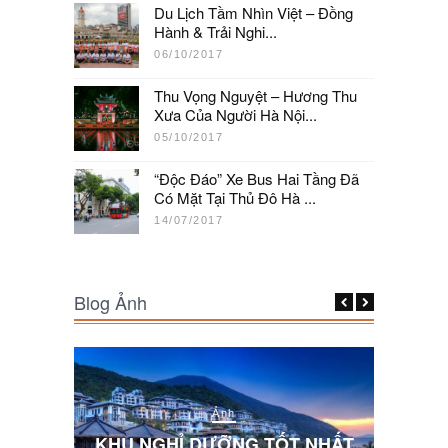
Du Lịch Tầm Nhìn Việt – Đồng
Hành & Trải Nghi...
06/10/2017
Thu Vọng Nguyệt – Hương Thu
Xưa Của Người Hà Nội...
05/10/2017
“Độc Đáo” Xe Bus Hai Tầng Đã
Có Mặt Tại Thủ Đô Hà ...
14/07/2017
Blog Ảnh
Ảnh
 NHẤT