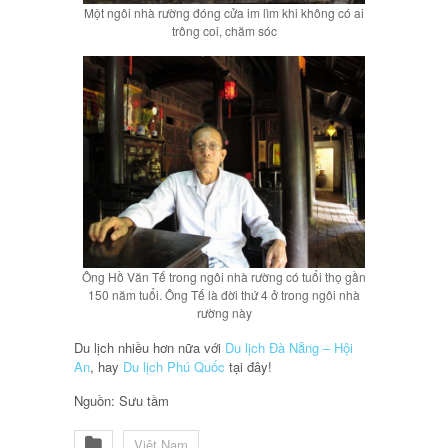
Một ngôi nhà rường đóng cửa im lìm khi không có ai
trông coi, chăm sóc
Ông Hồ Văn Tế trong ngôi nhà rường có tuổi thọ gần
150 năm tuổi. Ông Tế là đời thứ 4 ở trong ngôi nhà
rường này
Du lịch nhiều hơn nữa với
Du lịch Đà Nẵng – Hội
An
, hay
Du lịch Phú Quốc
tại đây!
Nguồn: Sưu tầm
Việt Nam