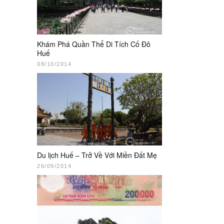
Khám Phá Quần Thể Di Tích Cố Đô
Huế
08/10/2014
Du lịch Huế – Trở Về Với Miền Đất Mẹ
26/09/2014