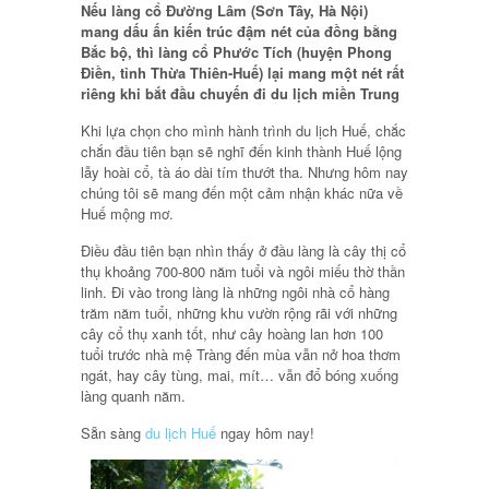
Nếu làng cổ Đường Lâm (Sơn Tây, Hà Nội)
mang dấu ấn kiến trúc đậm nét của đồng bằng
Bắc bộ, thì làng cổ Phước Tích (huyện Phong
Điền, tỉnh Thừa Thiên-Huế) lại mang một nét rất
riêng khi bắt đầu chuyến đi du lịch miền Trung
Khi lựa chọn cho mình hành trình du lịch Huế, chắc
chắn đầu tiên bạn sẽ nghĩ đến kinh thành Huế lộng
lẫy hoài cổ, tà áo dài tím thướt tha. Nhưng hôm nay
chúng tôi sẽ mang đến một cảm nhận khác nữa về
Huế mộng mơ.
Điều đầu tiên bạn nhìn thấy ở đầu làng là cây thị cổ
thụ khoảng 700-800 năm tuổi và ngôi miếu thờ thần
linh. Đi vào trong làng là những ngôi nhà cổ hàng
trăm năm tuổi, những khu vườn rộng rãi với những
cây cổ thụ xanh tốt, như cây hoàng lan hơn 100
tuổi trước nhà mệ Tràng đến mùa vẫn nở hoa thơm
ngát, hay cây tùng, mai, mít… vẫn đổ bóng xuống
làng quanh năm.
Sẵn sàng
du lịch Huế
ngay hôm nay!