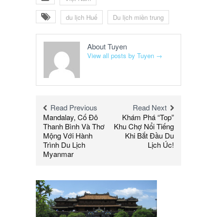
du lịch Huế
Du lịch miền trung
About Tuyen
View all posts by Tuyen
→
Read Previous
Read Next
Mandalay, Cố Đô
Khám Phá “Top”
Thanh Bình Và Thơ
Khu Chợ Nổi Tiếng
Mộng Với Hành
Khi Bắt Đầu Du
Trình Du Lịch
Lịch Úc!
Myanmar