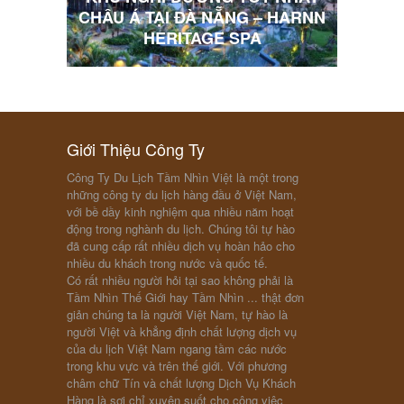
 HARNN
10 BỨC ẢNH LÀM BỐI RỐI DU
KHÁCH VIỆT
“FO
Giới Thiệu Công Ty
Công Ty Du Lịch Tầm Nhìn Việt là một trong
những công ty du lịch hàng đầu ở Việt Nam,
với bề dầy kinh nghiệm qua nhiều năm hoạt
động trong nghành du lịch. Chúng tôi tự hào
đã cung cấp rất nhiều dịch vụ hoàn hảo cho
nhiều du khách trong nước và quốc tế.
Có rất nhiều người hỏi tại sao không phải là
Tầm Nhìn Thế Giới hay Tầm Nhìn ... thật đơn
giản chúng ta là người Việt Nam, tự hào là
người Việt và khẳng định chất lượng dịch vụ
của du lịch Việt Nam ngang tầm các nước
trong khu vực và trên thế giới. Với phương
châm chữ Tín và chất lượng Dịch Vụ Khách
Hàng là sợi chỉ xuyên suốt cho công việc