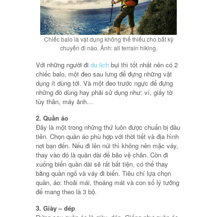
Chiếc balo là vật dụng không thể thiếu cho bất kỳ
chuyến đi nào. Ảnh: all terrain hiking.
Với những người đi
du lịch
bụi thì tốt nhất nên có 2
chiếc balo, một đeo sau lưng để đựng những vật
dụng ít dùng tới. Và một đeo trước ngực để đựng
những đồ dùng hay phải sử dụng như: ví, giấy tờ
tùy thân, máy ảnh…
2. Quần áo
Đây là một trong những thứ luôn được chuẩn bị đầu
tiên. Chọn quần áo phù hợp với thời tiết và địa hình
nơi bạn đến. Nếu đi lên núi thì không nên mặc váy,
thay vào đó là quần dài để bảo vệ chân. Còn đi
xuống biển quần dài sẽ rất bất tiện, có thể thay
bằng quần ngố và váy đi biển. Tiêu chí lựa chọn
quần, áo: thoải mái, thoáng mát và con số lý tưởng
để mang theo là 3 bộ.
3. Giày – dép