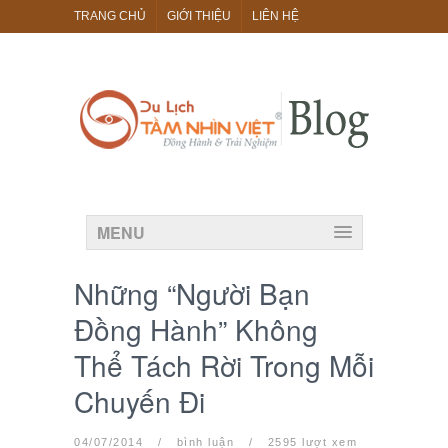
TRANG CHỦ
GIỚI THIỆU
LIÊN HỆ
MENU
Những “Người Bạn
Đồng Hành” Không
Thể Tách Rời Trong Mỗi
Chuyến Đi
04/07/2014
/
bình luận
/
2595 lượt xem