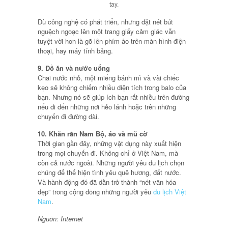
tay.
Dù công nghệ có phát triển, nhưng đặt nét bút
nguệch ngoạc lên một trang giấy cảm giác vẫn
tuyệt vời hơn là gõ lên phím ảo trên màn hình điện
thoại, hay máy tính bảng.
9. Đồ ăn và nước uống
Chai nước nhỏ, một miếng bánh mì và vài chiếc
kẹo sẽ không chiếm nhiều diện tích trong balo của
bạn. Nhưng nó sẽ giúp ích bạn rất nhiều trên đường
nếu đi đến những nơi hẻo lánh hoặc trên những
chuyến đi đường dài.
10. Khăn rằn Nam Bộ, áo và mũ cờ
Thời gian gần đây, những vật dụng này xuất hiện
trong mọi chuyến đi. Không chỉ ở Việt Nam, mà
còn cả nước ngoài. Những người yêu du lịch chọn
chúng để thể hiện tình yêu quê hương, đất nước.
Và hành động đó đã dần trở thành “nét văn hóa
đẹp” trong cộng đồng những người yêu
du lịch Việt
Nam
.
Nguồn: Internet