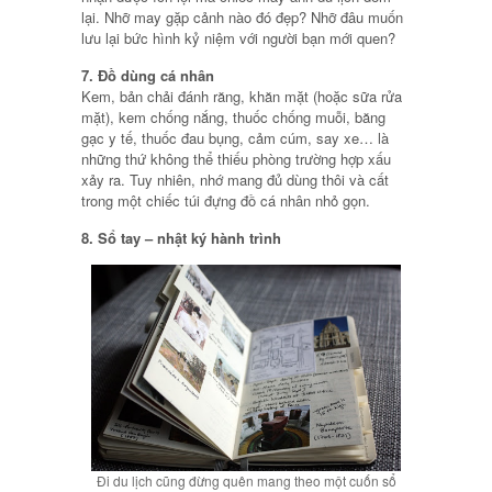
lại. Nhỡ may gặp cảnh nào đó đẹp? Nhỡ đâu muốn
lưu lại bức hình kỷ niệm với người bạn mới quen?
7. Đồ dùng cá nhân
Kem, bản chải đánh răng, khăn mặt (hoặc sữa rửa
mặt), kem chống nắng, thuốc chống muỗi, băng
gạc y tế, thuốc đau bụng, cảm cúm, say xe… là
những thứ không thể thiếu phòng trường hợp xấu
xảy ra. Tuy nhiên, nhớ mang đủ dùng thôi và cất
trong một chiếc túi đựng đồ cá nhân nhỏ gọn.
8. Sổ tay – nhật ký hành trình
Đi du lịch cũng đừng quên mang theo một cuốn sổ