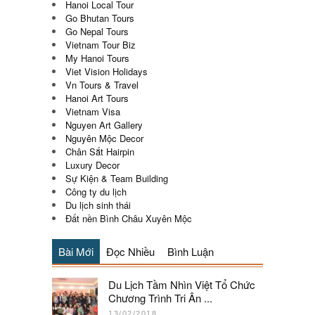
Hanoi Local Tour
Go Bhutan Tours
Go Nepal Tours
Vietnam Tour Biz
My Hanoi Tours
Viet Vision Holidays
Vn Tours & Travel
Hanoi Art Tours
Vietnam Visa
Nguyen Art Gallery
Nguyên Mộc Decor
Chân Sắt Hairpin
Luxury Decor
Sự Kiện & Team Building
Công ty du lịch
Du lịch sinh thái
Đất nền Bình Châu Xuyên Mộc
Bài Mới
Đọc Nhiều
Bình Luận
Du Lịch Tầm Nhìn Việt Tổ Chức
Chương Trình Tri Ân ...
13/02/2018