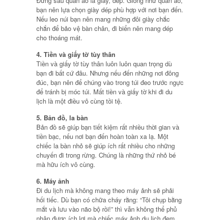
Đứng sau quần áo là giày, dép. Giống như quần áo,
bạn nên lựa chọn giày dép phù hợp với nơi bạn đến.
Nếu leo núi bạn nên mang những đôi giày chắc
chắn để bảo vệ bàn chân, đi biển nên mang dép
cho thoáng mát.
4. Tiền và giấy tờ tùy thân
Tiền và giấy tờ tùy thân luôn luôn quan trọng dù
bạn đi bất cứ đâu. Nhưng nếu đến những nơi đông
đúc, bạn nên để chúng vào trong túi đeo trước ngực
để tránh bị móc túi. Mất tiền và giấy tờ khi đi du
lịch là một điều vô cùng tồi tệ.
5. Bản đồ, la bàn
Bản đồ sẽ giúp bạn tiết kiệm rất nhiều thời gian và
tiền bạc, nếu nơi bạn đến hoàn toàn xa lạ. Một
chiếc la bàn nhỏ sẽ giúp ích rất nhiều cho những
chuyến đi trong rừng. Chúng là những thứ nhỏ bé
mà hữu ích vô cùng.
6. Máy ảnh
Đi du lịch mà không mang theo máy ảnh sẽ phải
hối tiếc. Dù bạn có chữa cháy rằng: “Tôi chụp bằng
mắt và lưu vào não bộ rồi!” thì vẫn không thể phủ
nhận được ích lợi mà chiếc máy ảnh du lịch đem