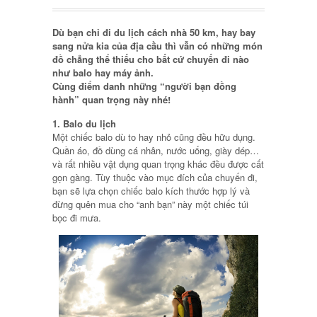
Dù bạn chỉ đi du lịch cách nhà 50 km, hay bay
sang nửa kia của địa cầu thì vẫn có những món
đồ chẳng thể thiếu cho bất cứ chuyến đi nào
như balo hay máy ảnh.
Cùng điểm danh những “người bạn đồng
hành” quan trọng này nhé!
1. Balo du lịch
Một chiếc balo dù to hay nhỏ cũng đều hữu dụng.
Quần áo, đồ dùng cá nhân, nước uống, giày dép…
và rất nhiều vật dụng quan trọng khác đều được cất
gọn gàng. Tùy thuộc vào mục đích của chuyến đi,
bạn sẽ lựa chọn chiếc balo kích thước hợp lý và
đừng quên mua cho “anh bạn” này một chiếc túi
bọc đi mưa.