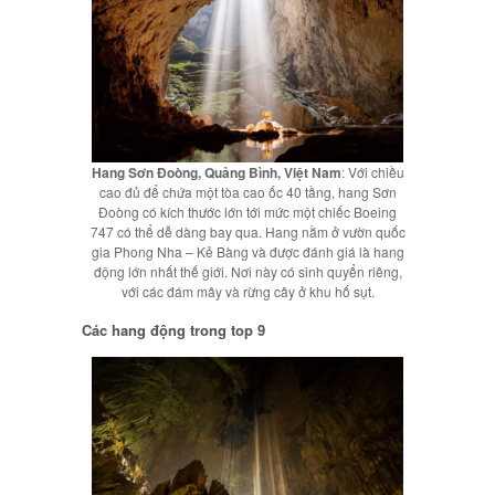
Hang Sơn Đoòng, Quảng Bình, Việt Nam
: Với chiều
cao đủ để chứa một tòa cao ốc 40 tầng, hang Sơn
Đoòng có kích thước lớn tới mức một chiếc Boeing
747 có thể dễ dàng bay qua. Hang nằm ở vườn quốc
gia Phong Nha – Kẻ Bàng và được đánh giá là hang
động lớn nhất thế giới. Nơi này có sinh quyển riêng,
với các đám mây và rừng cây ở khu hố sụt.
Các hang động trong top 9