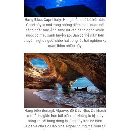
Hang Blue, Capri, Italy
: Hang biển nhỏ bé trên đảo
Capri này là một trong những điểm tham quan nổi
tiếng nhất Italy. Ánh sáng lọt vào hang động khiến
nước có màu xanh huyền ảo. Bạn có thể nằm trên
thuyền, nghe người chèo hát trong lúc trải nghiệm kỳ
quan thiên nhiên này.
Hang biển Benagil, Algarve, Bồ Đào Nha: Du khách
có thể thư giãn trên bãi biển mà không lo bị cháy
nắng khi tới hang động lạ lùng này trên bờ biển
Algarve của Bồ Đào Nha. Ngoài những mái vòm tự