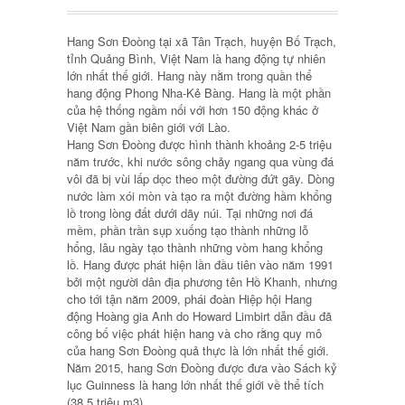
Hang Sơn Đoòng tại xã Tân Trạch, huyện Bố Trạch,
tỉnh Quảng Bình, Việt Nam là hang động tự nhiên
lớn nhất thế giới. Hang này nằm trong quần thể
hang động Phong Nha-Kẻ Bàng. Hang là một phần
của hệ thống ngầm nối với hơn 150 động khác ở
Việt Nam gần biên giới với Lào.
Hang Sơn Đoòng được hình thành khoảng 2-5 triệu
năm trước, khi nước sông chảy ngang qua vùng đá
vôi đã bị vùi lấp dọc theo một đường đứt gãy. Dòng
nước làm xói mòn và tạo ra một đường hầm khổng
lồ trong lòng đất dưới dãy núi. Tại những nơi đá
mềm, phần trần sụp xuống tạo thành những lỗ
hổng, lâu ngày tạo thành những vòm hang khổng
lồ. Hang được phát hiện lần đầu tiên vào năm 1991
bởi một người dân địa phương tên Hồ Khanh, nhưng
cho tới tận năm 2009, phái đoàn Hiệp hội Hang
động Hoàng gia Anh do Howard Limbirt dẫn đầu đã
công bố việc phát hiện hang và cho rằng quy mô
của hang Sơn Đoòng quả thực là lớn nhất thế giới.
Năm 2015, hang Sơn Đoòng được đưa vào Sách kỷ
lục Guinness là hang lớn nhất thế giới về thể tích
(38,5 triệu m3).