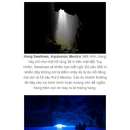
Hang Swallows, Aquismon, Mexico
: Mới nhìn, hang
này chỉ như một hố rộng 36 m trên mặt đất. Tuy
nhiên, Swallows sẽ khiến bạn bất ngờ. Độ sâu 365 m
khiến đây không chỉ là điểm nhảy dù tự do nổi tiếng
mà còn là hố sâu thứ 2 Mexico. Các du khách thường
tới đây vào lúc bình minh hoặc hoàng hôn để ngắm
hàng trăm con én bay ra từ miệng hang.