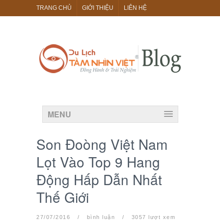
TRANG CHỦ
GIỚI THIỆU
LIÊN HỆ
MENU
Son Đoòng Việt Nam
Lọt Vào Top 9 Hang
Động Hấp Dẫn Nhất
Thế Giới
27/07/2016
/
bình luận
/
3057 lượt xem