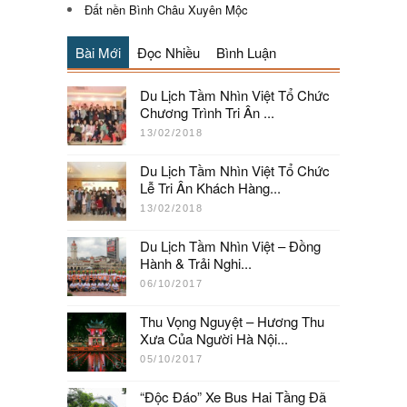
Đất nền Bình Châu Xuyên Mộc
Bài Mới
Đọc Nhiều
Bình Luận
Du Lịch Tầm Nhìn Việt Tổ Chức
Chương Trình Tri Ân ...
13/02/2018
Du Lịch Tầm Nhìn Việt Tổ Chức
Lễ Tri Ân Khách Hàng...
13/02/2018
Du Lịch Tầm Nhìn Việt – Đồng
Hành & Trải Nghi...
06/10/2017
Thu Vọng Nguyệt – Hương Thu
Xưa Của Người Hà Nội...
05/10/2017
“Độc Đáo” Xe Bus Hai Tầng Đã