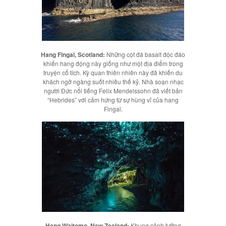
Hang Fingal, Scotland:
Những cột đá basalt độc đáo
khiến hang động này giống như một địa điểm trong
truyện cổ tích. Kỳ quan thiên nhiên này đã khiến du
khách ngỡ ngàng suốt nhiều thế kỷ. Nhà soạn nhạc
người Đức nổi tiếng Felix Mendelssohn đã viết bản
“Hebrides” với cảm hứng từ sự hùng vĩ của hang
Fingal.
Hang Waitomo, New Zealand:
Khung cảnh tưởng