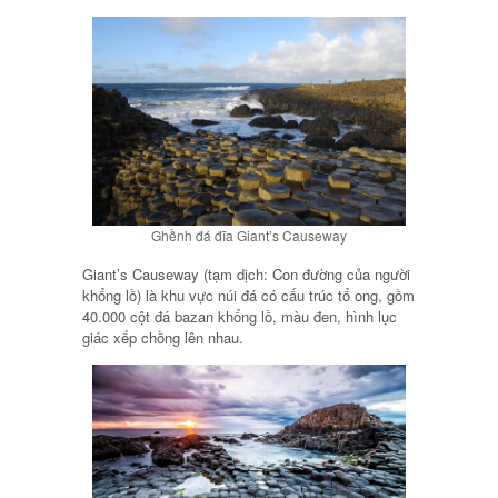
Ghềnh đá đĩa Giant’s Causeway
Giant’s Causeway (tạm dịch: Con đường của người
khổng lồ) là khu vực núi đá có cấu trúc tổ ong, gồm
40.000 cột đá bazan khổng lồ, màu đen, hình lục
giác xếp chồng lên nhau.