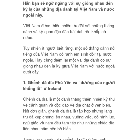
Hẳn bạn sẽ ngỡ ngàng với sự giống nhau đến
kỳ lạ của những địa danh tại Việt Nam và nước
ngoài này.
Việt Nam được thiên nhiên ưu đãi với những thắng
cảnh và kỳ quan độc đáo trải dài trên khắp cả
nước.
Tuy nhiên ít người biết rằng, một số thắng cảnh nổi
tiếng của Việt Nam có “anh em sinh đôi” tại nước
ngoài. Hãy cùng điểm lại một vài địa danh có sự
giống nhau đến lạ kỳ giữa Việt Nam với nước ngoài
dưới đây.
1. Ghềnh đá đĩa Phú Yên và “đường của người
khổng lồ” ở Ireland
Ghềnh đá đĩa là một danh thắng thiên nhiên kỳ thú
về cảnh quan và độc đáo về địa chất ở ven biển.
Nói đơn giản, ghềnh đá đĩa là tập hợp những lăng
trụ đá xếp chồng lên nhau, vuông vức, có hình lục,
ngũ giác và nằm đều tăm tắp như những chiếc đĩa
liền nhau nằm bên bờ biển.
Theo các chuyên gia, ghềnh đá đĩa được hình