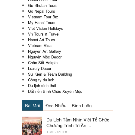
Go Bhutan Tours
Go Nepal Tours
Vietnam Tour Biz
My Hanoi Tours
Viet Vision Holidays
Vn Tours & Travel
Hanoi Art Tours
Vietnam Visa
Nguyen Art Gallery
Nguyên Mộc Decor
Chân Sắt Hairpin
Luxury Decor
Sự Kiện & Team Building
Công ty du lịch
Du lịch sinh thái
Đất nền Bình Châu Xuyên Mộc
Bài Mới
Đọc Nhiều
Bình Luận
Du Lịch Tầm Nhìn Việt Tổ Chức
Chương Trình Tri Ân ...
13/02/2018