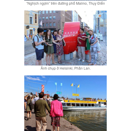
“Nghịch ngợm” trên đường phố Malmo, Thụy Điển
Ảnh chụp ở Helsinki, Phần Lan.