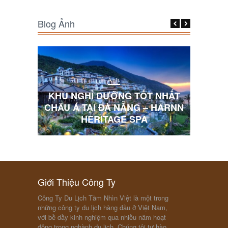
Blog Ảnh
Ảnh
 NHẤT
 HARNN
10 BỨC ẢNH LÀM BỐI RỐI DU
KHÁCH VIỆT
“FO
Giới Thiệu Công Ty
Công Ty Du Lịch Tầm Nhìn Việt là một trong
những công ty du lịch hàng đầu ở Việt Nam,
với bề dầy kinh nghiệm qua nhiều năm hoạt
động trong nghành du lịch. Chúng tôi tự hào