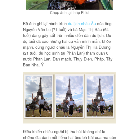
Chụp ảnh tại tháp Eiffel
Bộ ảnh ghi lại hành trình
du lịch châu Âu
của ông
Nguyễn Văn Lu (71 tuổi) và bà Mạc Thị Báu (64
tuổi) đang gây sốt trên nhiều diễn đàn du lịch. Dù
độ tuổi đã cao nhưng hai cụ vẫn minh mẫn, khỏe
mạnh, cùng người cháu là Nguyễn Thị Hà Dương
(21 tuổi, du học sinh tại Phần Lan) tham quan 6
nước Phần Lan, Đan mạch, Thụy Điển, Pháp, Tây
Ban Nha, Ý
Điều khiến nhiều người bị thu hút không chỉ là
những địa danh nổi tiếng hai ông bà trải qua mà còn