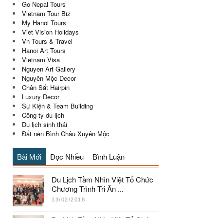
Go Nepal Tours
Vietnam Tour Biz
My Hanoi Tours
Viet Vision Holidays
Vn Tours & Travel
Hanoi Art Tours
Vietnam Visa
Nguyen Art Gallery
Nguyên Mộc Decor
Chân Sắt Hairpin
Luxury Decor
Sự Kiện & Team Building
Công ty du lịch
Du lịch sinh thái
Đất nền Bình Châu Xuyên Mộc
Bài Mới
Đọc Nhiều
Bình Luận
Du Lịch Tầm Nhìn Việt Tổ Chức
Chương Trình Tri Ân ...
13/02/2018