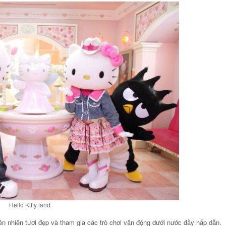
Ảnh
Ảnh
 DƯỠNG TỐT NHẤT
KHU NGHỈ DƯỠNG TỐT NH
I ĐÀ NẴNG – HARNN
CHÂU Á TẠI ĐÀ NẴNG – HA
RITAGE SPA
HERITAGE SPA
Hello Kitty land
ên nhiên tươi đẹp và tham gia các trò chơi vận động dưới nước đầy hấp dẫn.