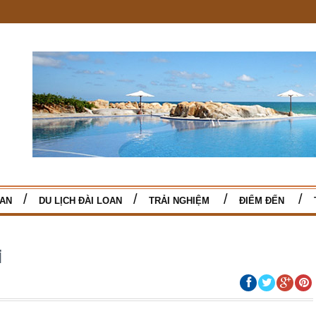
TAN
DU LỊCH ĐÀI LOAN
TRẢI NGHIỆM
ĐIỂM ĐẾN
i