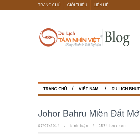
TRANG CHỦ
GIỚI THIỆU
LIÊN HỆ
TRANG CHỦ
VIỆT NAM
DU LỊCH BHU
Johor Bahru Miền Đất Mớ
07/07/2014
/
bình luận
/
2574 lượt xem