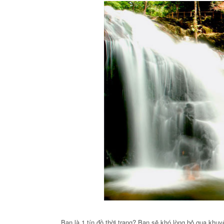
Bạn là 1 tín đồ thời trang? Bạn sẽ khó lòng bỏ qua k