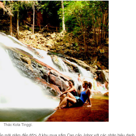
Thác Kota Tinggi.
huyến mãi giảm đến 65% ở khu mua sắm Cao cấp Johor với các nhãn hiệu danh