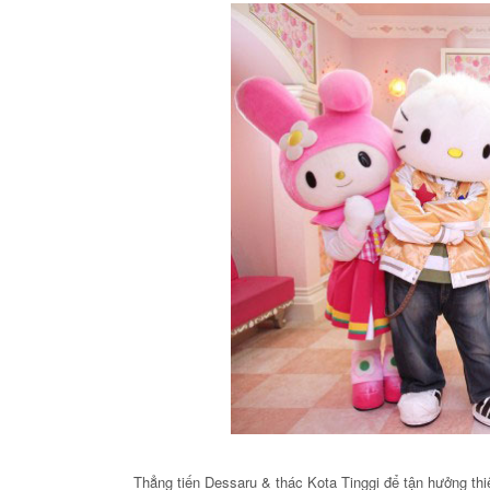
KHU NGHỈ
CHÂU Á TẠ
HE
Thẳng tiến Dessaru & thác Kota Tinggi để tận hưởng thi