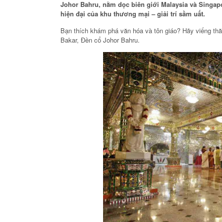
Johor Bahru, nằm dọc biên giới Malaysia và Singapor
hiện đại của khu thương mại – giải trí sầm uất.
Bạn thích khám phá văn hóa và tôn giáo? Hãy viếng th
Bakar, Đền cổ Johor Bahru.