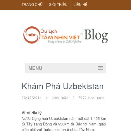
TRANG CHỦ
GIỚI THIỆU
LIÊN HỆ
MENU
Khám Phá Uzbekistan
03/10/2014
/
bình luận
/
7071 lượt xem
Vị trí địa lý
Nước Cộng hoà Uzbekistan nằm trải dài 1,425 km
từ Tây sang Đông và 930km từ Bắc tới Nam, giáp
biên giới với Turkmenistan ở phía Tây Nam,