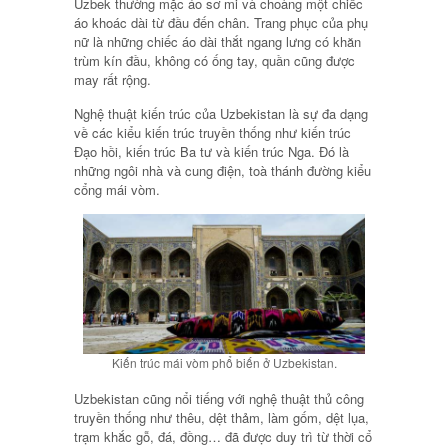
Uzbek thường mặc áo sơ mi và choàng một chiếc
áo khoác dài từ đầu đến chân. Trang phục của phụ
nữ là những chiếc áo dài thắt ngang lưng có khăn
trùm kín đầu, không có ống tay, quần cũng được
may rất rộng.
Nghệ thuật kiến trúc của Uzbekistan là sự đa dạng
về các kiểu kiến trúc truyền thống như kiến trúc
Đạo hồi, kiến trúc Ba tư và kiến trúc Nga. Đó là
những ngôi nhà và cung điện, toà thánh đường kiểu
cổng mái vòm.
Kiến trúc mái vòm phổ biến ở Uzbekistan.
Uzbekistan cũng nổi tiếng với nghệ thuật thủ công
truyền thống như thêu, dệt thảm, làm gốm, dệt lụa,
trạm khắc gỗ, đá, đồng… đã được duy trì từ thời cổ