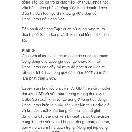
đồng sắc tộc cả trong giao tiếp, kỹ thuật, khoa học,
văn bản chính phủ và công việc kinh doanh. Theo
điều tra dân tộc học thì khoảng 49% dân số
Uzbekistan nói tiếng Nga.
Bên cạnh đó tiếng Tajik dược sử dung rộng rãi tai
thành phố Samarkand và Bukhara chiếm 4,4% dân
số.
Kinh tế
Cùng với nhiều nền kinh tế của các quốc gia thuộc
Cộng đồng các quốc gia độc lập khác, kinh tế
Uzbekistan gần đây có mức độ phát triển kinh tế
rất cao, tới 9,1% trong quý đầu năm 2007 và mức
lạm phát thấp 2,9%.
Uzbekistan là quốc gia có mức GDP trên đầu người
đạt 460 USD và sức mua tương đương đạt 1860
USD. Sản xuất kinh tế tập trung ở hàng tiêu dùng.
Uzbekistan hiện là nước sản xuất lớn thứ tư thế giới
và là nước xuất khẩu bông lớn thứ hai thế giới,
đứng thứ bảy thế giới về sản xuất vàng. Uzbekistan
cũng là nước sản xuất khí gas, đồng, than, đầu mỏ,
bạc và uranium khá quan trọng. Nông nghiệp đóng